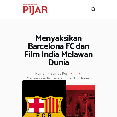
Menyaksikan
BERITA
ADVERTORIAL
Barcelona FC dan
SOSOK
Film India Melawan
GALERI
Dunia
HIBURAN
JALAN-JALAN
Home
Semua Pos
...
Menyaksikan Barcelona FC dan Film India...
GAYA HIDUP
OLAHRAGA
OPINI