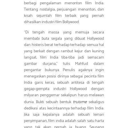
berbagi pengalaman menonton film India.
Tentang nostalgia, perjuangan menonton, dan
kisah sejumlah film terbaik yang pernah
dihasilkan industri film Bollywood.
“Di tengah massa yang memuja secara
membabi buta segala yang dibuat Hollywood
dan histeris berat terhadap terhadap semua hal
yang berkait dengan rambut kejur dan kuning
langsat, film India tiba-tiba jadi semacam
gambar durjana,” tulis Mahfud dalam
pengantar bukunya. Penulis agaknya ingin
menegaskan posisi dirinya sebagai pecinta film
India garis keras, sebuah antitesa di tengah
gegap-gempita industri Hollywood dengan
milyaran penggemar sekalipun harus melawan
dunia. Bukti sebuah bentuk
sekaligus
truisme
dedikasi atas kecintaannya terhadap film India.
Jika saja kepalanya adalah sebuah lemari
penyimpanan, film india adalah salah satu harta
yang tak akan pernah ia buang. Seusang