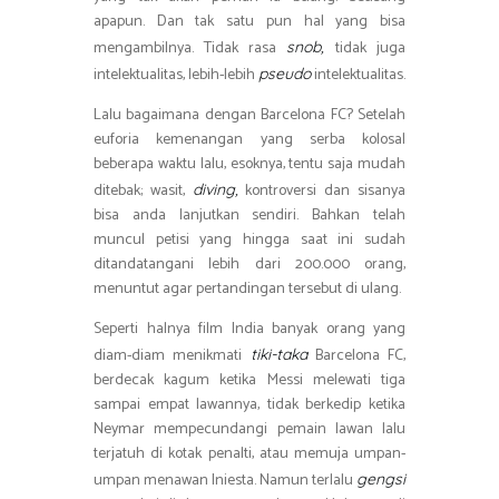
apapun. Dan tak satu pun hal yang bisa
mengambilnya. Tidak rasa
tidak juga
snob,
intelektualitas, lebih-lebih
intelektualitas.
pseudo
Lalu bagaimana dengan Barcelona FC? Setelah
euforia kemenangan yang serba kolosal
beberapa waktu lalu, esoknya, tentu saja mudah
ditebak; wasit,
kontroversi dan sisanya
diving,
bisa anda lanjutkan sendiri. Bahkan telah
muncul petisi yang hingga saat ini sudah
ditandatangani lebih dari 200.000 orang,
menuntut agar pertandingan tersebut di ulang.
Seperti halnya film India banyak orang yang
diam-diam menikmati
Barcelona FC,
tiki-taka
berdecak kagum ketika Messi melewati tiga
sampai empat lawannya, tidak berkedip ketika
Neymar mempecundangi pemain lawan lalu
terjatuh di kotak penalti, atau memuja umpan-
umpan menawan Iniesta. Namun terlalu
gengsi