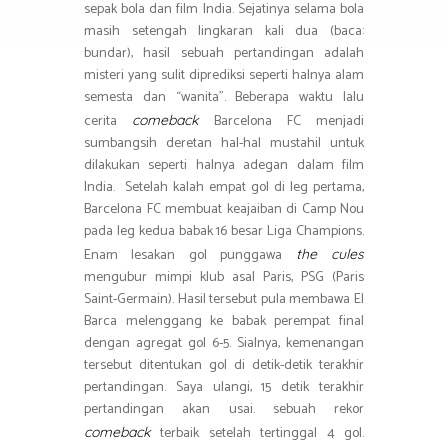
sepak bola dan film India. Sejatinya selama bola
masih setengah lingkaran kali dua (baca:
bundar), hasil sebuah pertandingan adalah
misteri yang sulit diprediksi seperti halnya alam
semesta dan “wanita”. Beberapa waktu lalu
cerita
Barcelona FC menjadi
comeback
sumbangsih deretan hal-hal mustahil untuk
dilakukan seperti halnya adegan dalam film
India. Setelah kalah empat gol di leg pertama,
Barcelona FC membuat keajaiban di Camp Nou
pada leg kedua babak 16 besar Liga Champions.
Enam lesakan gol punggawa
the cules
mengubur mimpi klub asal Paris, PSG (Paris
Saint-Germain). Hasil tersebut pula membawa El
Barca melenggang ke babak perempat final
dengan agregat gol 6-5. Sialnya, kemenangan
tersebut ditentukan gol di detik-detik terakhir
pertandingan. Saya ulangi, 15 detik terakhir
pertandingan akan usai. sebuah rekor
terbaik setelah tertinggal 4 gol.
comeback