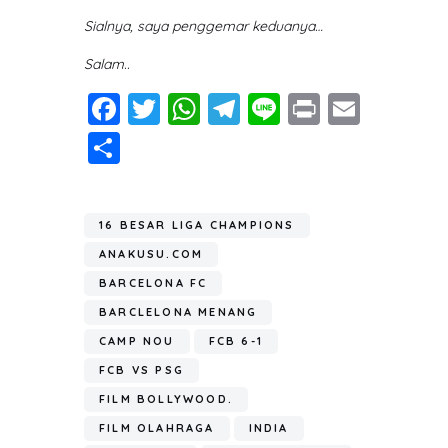
Sialnya, saya penggemar keduanya…
Salam..
Fa
T
W
T
Li
Pr
E
ce
wi
h
el
n
in
m
S
b
tt
at
e
e
t
ail
h
o
er
s
gr
ar
ok
A
a
16 BESAR LIGA CHAMPIONS
e
p
m
ANAKUSU.COM
p
BARCELONA FC
BARCLELONA MENANG
CAMP NOU
FCB 6-1
FCB VS PSG
FILM BOLLYWOOD.
FILM OLAHRAGA
INDIA