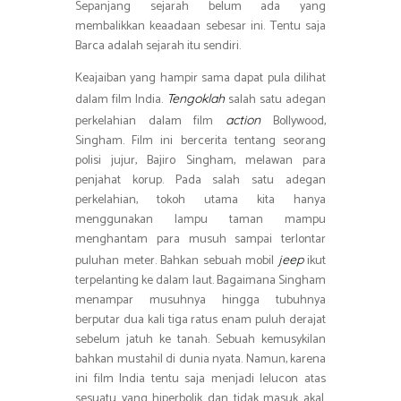
Sepanjang sejarah belum ada yang
membalikkan keaadaan sebesar ini. Tentu saja
Barca adalah sejarah itu sendiri.
Keajaiban yang hampir sama dapat pula dilihat
dalam film India.
salah satu adegan
Tengoklah
perkelahian dalam film
Bollywood,
action
Singham. Film ini bercerita tentang seorang
polisi jujur, Bajiro Singham, melawan para
penjahat korup. Pada salah satu adegan
perkelahian, tokoh utama kita hanya
menggunakan lampu taman mampu
menghantam para musuh sampai terlontar
puluhan meter. Bahkan sebuah mobil
ikut
jeep
terpelanting ke dalam laut. Bagaimana Singham
menampar musuhnya hingga tubuhnya
berputar dua kali tiga ratus enam puluh derajat
sebelum jatuh ke tanah. Sebuah kemusykilan
bahkan mustahil di dunia nyata. Namun, karena
ini film India tentu saja menjadi lelucon atas
sesuatu yang hiperbolik dan tidak masuk akal.