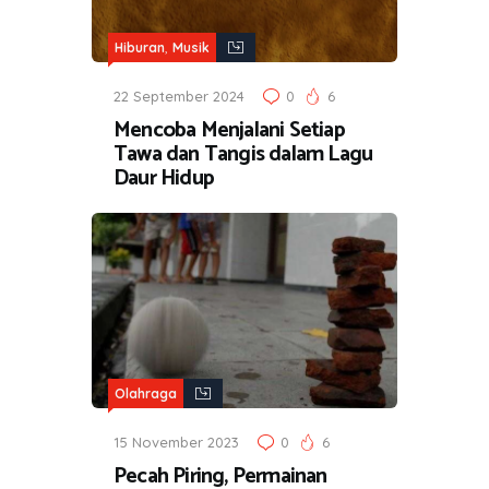
,
Hiburan
Musik
22 September 2024
0
6
Mencoba Menjalani Setiap
Tawa dan Tangis dalam Lagu
Daur Hidup
Olahraga
15 November 2023
0
6
Pecah Piring, Permainan