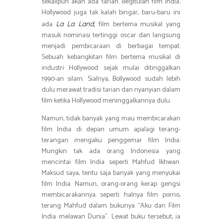
sekalipun akan ada tarian. Begitulah film India.
Hollywood juga tak kalah bingar, baru-baru ini
ada
film bertema musikal yang
La La Land,
masuk nominasi tertinggi oscar dan langsung
menjadi pembicaraan di berbagai tempat.
Sebuah kebangkitan film bertema musikal di
industri Hollywood sejak mulai ditinggalkan
1990-an silam. Sialnya, Bollywood sudah lebih
dulu merawat tradisi tarian dan nyanyian dalam
film ketika Hollywood meninggalkannya dulu.
Namun, tidak banyak yang mau membicarakan
film India di depan umum apalagi terang-
terangan mengaku penggemar film India.
Mungkin tak ada orang Indonesia yang
mencintai film India seperti Mahfud Ikhwan.
Maksud saya, tentu saja banyak yang menyukai
film India. Namun, orang-orang kerap gengsi
membicarakannya seperti halnya film porno,
terang Mahfud dalam bukunya “Aku dan Film
India melawan Dunia”. Lewat buku tersebut, ia