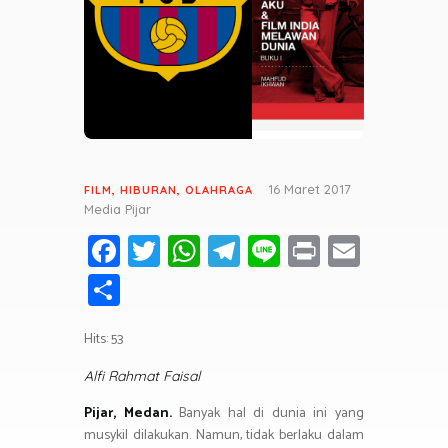
16 Maret 2017
FILM
,
HIBURAN
,
OLAHRAGA
Media Pijar
Fa
T
W
T
Li
Pr
E
ce
wi
h
el
n
in
m
S
b
tt
at
e
e
t
ail
h
o
er
s
gr
Hits: 53
ar
ok
A
a
e
Alfi Rahmat Faisal
p
m
Pijar, Medan.
Banyak hal di dunia ini yang
p
musykil dilakukan. Namun, tidak berlaku dalam