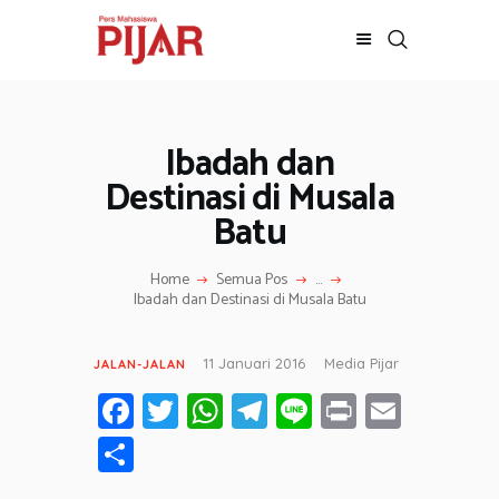
Ibadah dan
BERITA
ADVERTORIAL
Destinasi di Musala
SOSOK
Batu
GALERI
HIBURAN
Home
Semua Pos
...
Ibadah dan Destinasi di Musala Batu
JALAN-JALAN
GAYA HIDUP
11 Januari 2016
Media Pijar
JALAN-JALAN
OLAHRAGA
Fa
T
W
T
Li
Pr
E
OPINI
ce
wi
h
el
n
in
m
S
b
tt
at
e
e
t
ail
h