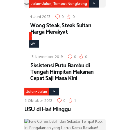
,
Jalan-Jalan
Tempat Nongkrong
4 Juni 2023
0
0
Wong Steak, Steak Sultan
Harga Merakyat
J
a
l
13 November 2019
0
0
a
Eksistensi Putu Bambu di
n
Tengah Himpitan Makanan
-
Cepat Saji Masa Kini
J
a
Jalan-Jalan
l
5 Oktober 2012
0
1
a
USU di Hari Minggu
n
,
K