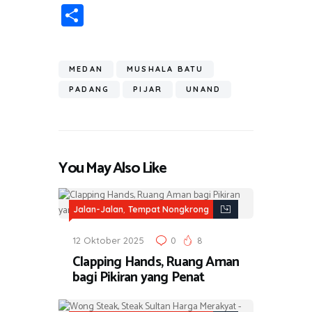
ce
wi
h
el
n
in
m
S
b
tt
at
e
e
t
ail
h
o
er
s
gr
ar
ok
A
a
MEDAN
MUSHALA BATU
e
p
m
PADANG
PIJAR
UNAND
p
You May Also Like
,
Jalan-Jalan
Tempat Nongkrong
12 Oktober 2025
0
8
Clapping Hands, Ruang Aman
bagi Pikiran yang Penat