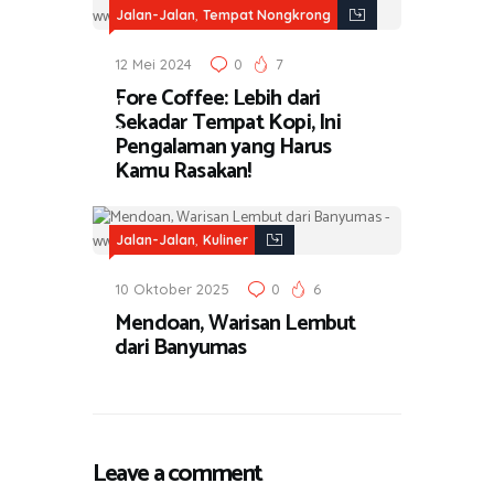
,
u
Jalan-Jalan
Tempat Nongkrong
l
12 Mei 2024
0
7
i
Fore Coffee: Lebih dari
n
Sekadar Tempat Kopi, Ini
e
Pengalaman yang Harus
r
Kamu Rasakan!
,
Jalan-Jalan
Kuliner
10 Oktober 2025
0
6
Mendoan, Warisan Lembut
dari Banyumas
Leave a comment