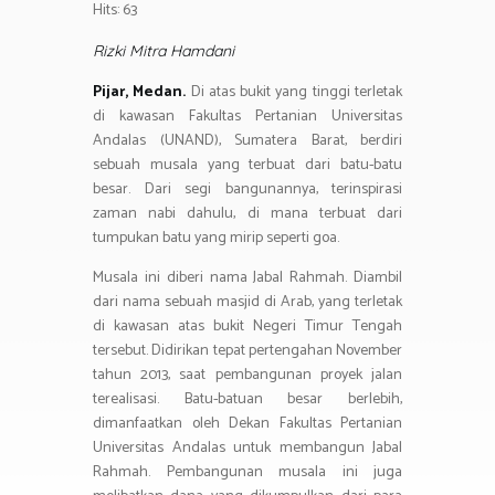
o
er
s
gr
Hits: 63
ar
ok
A
a
e
Rizki Mitra Hamdani
p
m
Pijar, Medan.
Di atas bukit yang tinggi terletak
p
di kawasan Fakultas Pertanian Universitas
Andalas (UNAND), Sumatera Barat, berdiri
sebuah musala yang terbuat dari batu-batu
besar. Dari segi bangunannya, terinspirasi
zaman nabi dahulu, di mana terbuat dari
tumpukan batu yang mirip seperti goa.
Musala ini diberi nama Jabal Rahmah. Diambil
dari nama sebuah masjid di Arab, yang terletak
di kawasan atas bukit Negeri Timur Tengah
tersebut. Didirikan tepat pertengahan November
tahun 2013, saat pembangunan proyek jalan
terealisasi. Batu-batuan besar berlebih,
dimanfaatkan oleh Dekan Fakultas Pertanian
Universitas Andalas untuk membangun Jabal
Rahmah. Pembangunan musala ini juga