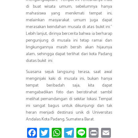
di buat wisata umum, sebelumnya hanya
mahasiswa yang menikmati tempat ini,
melainkan masyarakat umum juga dapat
merasakan keindahan musala di atas bukit ini.”
Lebih lanjut, dirinya bercerita bahwa ia berharap
pengunjung di musala ini tetap ramai dan
lingkungannya masih bersih akan hijaunya
alam, sehingga dapat terlihat dari kota Padang
diatas bukit ini.
Suasana sejuk langsung terasa, saat awal
menginjaki kaki di musala ini, bukan hanya
tempat beribadah saja, kita dapat
mengabadikan foto dan beristirahat sambil
melihat pemandangan di sekitar lokasi. Tempat
ini sangat bagus untuk dikunjungi dan tak
heran menjadi destinasi unik di Universitas
Andalas Kota Padang, Sumatera Barat.
Fa
T
W
T
Li
Pr
E