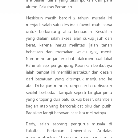
melibatkan dana yang dikumpulkan dari para
alumni Fakultas Pertanian.
Meskipun masih berdiri 2 tahun, musala ini
menjadi salah satu destinasi favorit mahasiswa
untuk berkunjung atau beribadah. Kesulitan
yang dialami ialah akses jalan cukup jauh dan
berat, karena harus melintasi jalan tanah
bebatuan dan memakan waktu 15-25 menit.
Namun rintangan tersebut tidak membuat Jabal
Rahmah sepi pengunjung. Keunikan berikutnya
ialah, tempat ini memiliki arsitektur dan desain
dari bebatuan yang ditumpuk menjulang ke
atas. Di bagian mihrab, tumpukan batu disusun
sedikit berbeda, tampak seperti bingkai pintu
yang ditopang dua batu cukup besar, ditambah
bagian atap yang bercorak cat biru dan putih.
Bagaikan langit berawan saat kita melihatnya.
Dedy, salah seorang pengurus musala di
Fakultas Pertanian Universitas Andalas
mengungkapkan, “Tempat ini rencananya mau