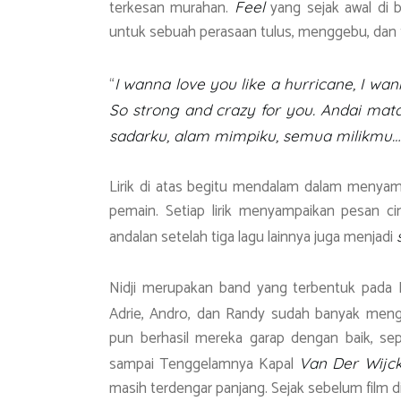
terkesan murahan.
yang sejak awal di
Feel
untuk sebuah perasaan tulus, menggebu, dan t
“
I wanna love you like a hurricane, I wa
S
o strong and crazy for you.
Andai mata
sadarku, alam mimpiku
,
semua milikm
u
…
Lirik di atas begitu mendalam dalam menyamp
pemain. Setiap lirik menyampaikan pesan ci
andalan setelah tiga lagu lainnya juga menjadi
Nidji merupakan band yang terbentuk pada Fe
Adrie, Andro, dan Randy sudah banyak mengha
pun berhasil mereka garap dengan baik, sep
sampai Tenggelamnya Kapal
Van Der Wijc
masih terdengar panjang. Sejak sebelum film di