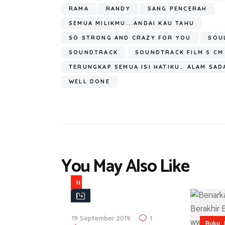
RAMA
RANDY
SANG PENCERAH
SEMUA MILIKMU...ANDAI KAU TAHU
SO STRONG AND CRAZY FOR YOU
SOU
SOUNDTRACK
SOUNDTRACK FILM 5 CM
TERUNGKAP SEMUA ISI HATIKU… ALAM SA
WELL DONE
You May Also Like
H
i
b
19 September 2019
1
,
u
Buku