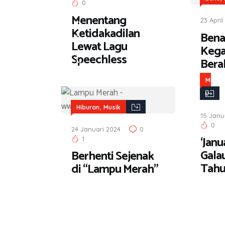
0
r
Menentang
23 April
a
Ketidakadilan
Bena
n
Lewat Lagu
Kega
,
Speechless
Bera
M
u
M
s
u
i
,
s
Hiburan
Musik
k
15 Janu
i
0
24 Januari 2024
0
k
‘Janu
1
Gala
Berhenti Sejenak
Tah
di “Lampu Merah”