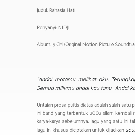
p
m
Judul: Rahasia Hati
p
Penyanyi: NIDJI
Album: 5 CM (Original Motion Picture Soundtra
“Andai matamu melihat aku
.
Terungkap
Semua milikmu andai kau tahu.. Andai ka
Untaian prosa puitis diatas adalah salah satu p
ini band yang terbentuk 2002 silam kembali m
karya-karya sebelumnya, lagu yang satu ini t
lagu ini khusus diciptakan untuk dijadikan
sou