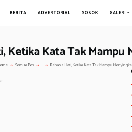
BERITA
BERITA
ADVERTORIAL
SOSOK
GALERI
ADVERTORIAL
SOSOK
GALERI
ti, Ketika Kata Tak Mampu 
HIBURAN
JALAN-JALAN
ome
Semua Pos
...
Rahasia Hati, Ketika Kata Tak Mampu Menyingka
GAYA HIDUP
ar
OLAHRAGA
S
OPINI
h
ar
e