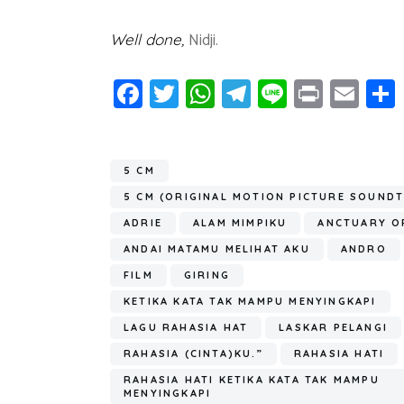
Nidji.
Well
d
one
,
Fa
T
W
T
Li
Pr
E
ce
wi
h
el
n
in
m
b
tt
at
e
e
t
ail
o
er
s
gr
5 CM
ok
A
a
5 CM (ORIGINAL MOTION PICTURE SOUND
p
m
ADRIE
ALAM MIMPIKU
ANCTUARY O
ANDAI MATAMU MELIHAT AKU
ANDRO
p
FILM
GIRING
KETIKA KATA TAK MAMPU MENYINGKAPI
LAGU RAHASIA HAT
LASKAR PELANGI
RAHASIA (CINTA)KU.”
RAHASIA HATI
RAHASIA HATI KETIKA KATA TAK MAMPU
MENYINGKAPI