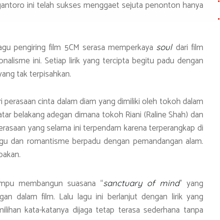
irgantoro ini telah sukses menggaet sejuta penonton hanya
 lagu pengiring film 5CM serasa memperkaya
dari film
soul
lisme ini. Setiap lirik yang tercipta begitu padu dengan
ng tak terpisahkan.
i perasaan cinta dalam diam yang dimiliki oleh tokoh dalam
erlatar belakang adegan dimana tokoh Riani (Raline Shah) dan
rasaan yang selama ini terpendam karena terperangkap di
k lagu dan romantisme berpadu dengan pemandangan alam.
pakan.
 mampu membangun suasana “
” yang
s
anctuary of mind
 dalam film. Lalu lagu ini berlanjut dengan lirik yang
milihan kata-katanya dijaga tetap terasa sederhana tanpa