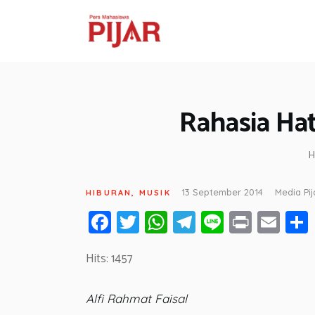
Rahasia Ha
H
13 September 2014
Media Pij
HIBURAN
,
MUSIK
Fa
T
W
T
Li
Pr
E
ce
wi
h
el
n
in
m
Hits: 1457
b
tt
at
e
e
t
ail
o
er
s
gr
Alfi Rahmat Faisal
ok
A
a