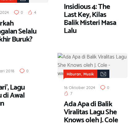
Insidious 4: The
,
Last Key, Kilas
 2024
0
4
H
Balik Misteri Masa
rkah
i
Lalu
galan Selalu
b
khir Buruk?
u
r
a
n
ari 2018
0
,
Hiburan
Musik
ari’, Lagu
16 Oktober 2024
0
u di Awal
7
un
Ada Apa di Balik
Viralitas Lagu She
Knows oleh J. Cole