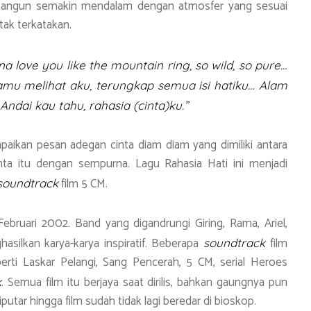
 bangun semakin mendalam dengan atmosfer yang sesuai
ak terkatakan.
nna love you like the mountain ring
,
so wild, so pure…
mu melihat aku, terungkap semua isi hatiku… Alam
Andai kau tahu, rahasia (cinta)ku.”
aikan pesan adegan cinta diam diam yang dimiliki antara
nta itu dengan sempurna. Lagu Rahasia Hati ini menjadi
film 5 CM.
soundtrack
bruari 2002. Band yang digandrungi Giring, Rama, Ariel,
silkan karya-karya inspiratif. Beberapa
film
s
oundtrack
erti Laskar Pelangi, Sang Pencerah, 5 CM, serial Heroes
. Semua film itu berjaya saat dirilis, bahkan gaungnya pun
k
putar hingga film sudah tidak lagi beredar di bioskop.