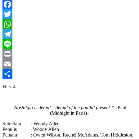
Facebook
Twitter
WhatsApp
Telegram
Line
Print
Email
Share
Hits: 4
Nostalgia is denial – denial of the painful present.”
–
Paul
(Midnight in Paris)
–
Sutradara : Woody Allen
Penulis : Woody Allen
Pemain : Owen Wilson, Rachel McAdams, Tom Hiddleston,