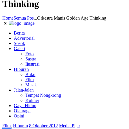
Thinking
Home
Semua Pos
...
Orkestra Manis Golden Age Thinking
Berita
Advertorial
Sosok
Galeri
Foto
Sastra
Ilustrasi
Hiburan
Buku
Film
Musik
Jalan-Jalan
Tempat Nongkrong
Kuliner
Gaya Hidup
Olahraga
Opini
Film
,
Hiburan
8 Oktober 2012
Media Pijar