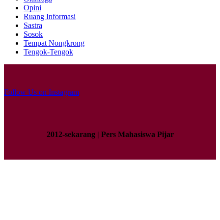
Opini
Ruang Informasi
Sastra
Sosok
Tempat Nongkrong
Tengok-Tengok
Follow Us on Instagram
2012-sekarang | Pers Mahasiswa Pijar