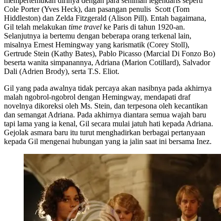
mempertemukan dirinya dengan para seniman legendaris seperti
Cole Porter (Yves Heck), dan pasangan penulis Scott (Tom
Hiddleston) dan Zelda Fitzgerald (Alison Pill). Entah bagaimana,
Gil telah melakukan
time travel
ke Paris di tahun 1920-an.
Selanjutnya ia bertemu dengan beberapa orang terkenal lain,
misalnya Ernest Hemingway yang karismatik (Corey Stoll),
Gertrude Stein (Kathy Bates), Pablo Picasso (Marcial Di Fonzo Bo)
beserta wanita simpanannya, Adriana (Marion Cotillard), Salvador
Dali (Adrien Brody), serta T.S. Eliot.
Gil yang pada awalnya tidak percaya akan nasibnya pada akhirnya
malah ngobrol-ngobrol dengan Hemingway, mendapati draf
novelnya dikoreksi oleh Ms. Stein, dan terpesona oleh kecantikan
dan semangat Adriana. Pada akhirnya diantara semua wajah baru
tapi lama yang ia kenal, Gil secara mulai jatuh hati kepada Adriana.
Gejolak asmara baru itu turut menghadirkan berbagai pertanyaan
kepada Gil mengenai hubungan yang ia jalin saat ini bersama Inez.