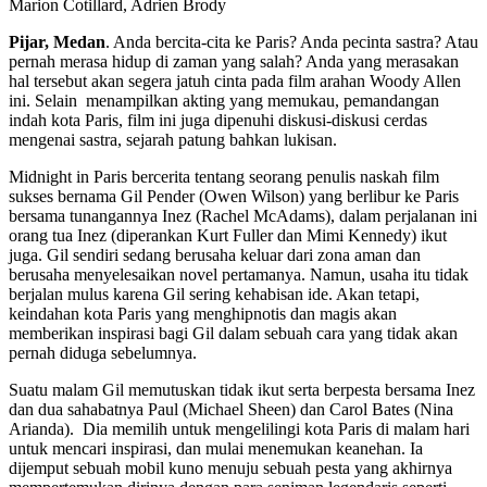
Marion Cotillard, Adrien Brody
Pijar, Medan
. Anda bercita-cita ke Paris? Anda pecinta sastra? Atau
pernah merasa hidup di zaman yang salah? Anda yang merasakan
hal tersebut akan segera jatuh cinta pada film arahan Woody Allen
ini. Selain menampilkan akting yang memukau, pemandangan
indah kota Paris, film ini juga dipenuhi diskusi-diskusi cerdas
mengenai sastra, sejarah patung bahkan lukisan.
Midnight in Paris bercerita tentang seorang penulis naskah film
sukses bernama Gil Pender (Owen Wilson) yang berlibur ke Paris
bersama tunangannya Inez (Rachel McAdams), dalam perjalanan ini
orang tua Inez (diperankan Kurt Fuller dan Mimi Kennedy) ikut
juga. Gil sendiri sedang berusaha keluar dari zona aman dan
berusaha menyelesaikan novel pertamanya. Namun, usaha itu tidak
berjalan mulus karena Gil sering kehabisan ide. Akan tetapi,
keindahan kota Paris yang menghipnotis dan magis akan
memberikan inspirasi bagi Gil dalam sebuah cara yang tidak akan
pernah diduga sebelumnya.
Suatu malam Gil memutuskan tidak ikut serta berpesta bersama Inez
dan dua sahabatnya Paul (Michael Sheen) dan Carol Bates (Nina
Arianda). Dia memilih untuk mengelilingi kota Paris di malam hari
untuk mencari inspirasi, dan mulai menemukan keanehan. Ia
dijemput sebuah mobil kuno menuju sebuah pesta yang akhirnya