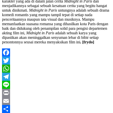
karakter yang ada di dalam jalan cerita
Midnight in Paris
dan
menjadikannya sebagai sebuah kesatuan cerita yang begitu hangat
untuk dinikmati.
Midnight in Paris
untungnya adalah sebuah drama
komedi romantis yang mampu tampil tepat di setiap nada
penceritaannya maupun tata visual dan musiknya. Mampu
memanfaatkan suasana romansa yang dihasilkan kota Paris dengan
baik dan didukung oleh penampilan solid para pengisi departemen
akting film ini,
Midnight in Paris
adalah sebuah karya yang
dipastikan akan meninggalkan senyuman lebar di bibir setiap
penontonnya seusai mereka menyaksikan film ini
. [frydo]
Facebook
Twitter
WhatsApp
Telegram
Line
Print
Email