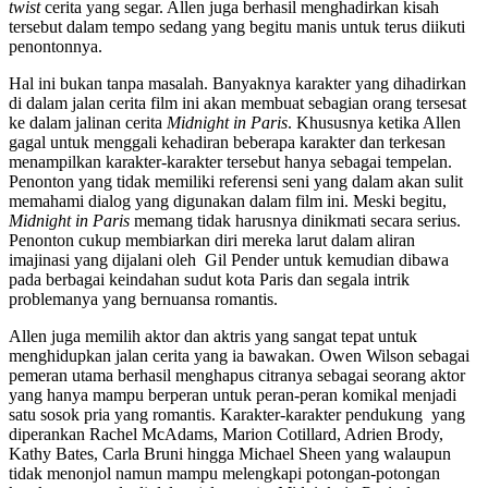
twist
cerita yang segar. Allen juga berhasil menghadirkan kisah
tersebut dalam tempo sedang yang begitu manis untuk terus diikuti
penontonnya.
Hal ini bukan tanpa masalah. Banyaknya karakter yang dihadirkan
di dalam jalan cerita film ini akan membuat sebagian orang tersesat
ke dalam jalinan cerita
Midnight in Paris
. Khususnya ketika Allen
gagal untuk menggali kehadiran beberapa karakter dan terkesan
menampilkan karakter-karakter tersebut hanya sebagai tempelan.
Penonton yang tidak memiliki referensi seni yang dalam akan sulit
memahami dialog yang digunakan dalam film ini. Meski begitu,
Midnight in Paris
memang tidak harusnya dinikmati secara serius.
Penonton cukup membiarkan diri mereka larut dalam aliran
imajinasi yang dijalani oleh Gil Pender untuk kemudian dibawa
pada berbagai keindahan sudut kota Paris dan segala intrik
problemanya yang bernuansa romantis.
Allen juga memilih aktor dan aktris yang sangat tepat untuk
menghidupkan jalan cerita yang ia bawakan. Owen Wilson sebagai
pemeran utama berhasil menghapus citranya sebagai seorang aktor
yang hanya mampu berperan untuk peran-peran komikal menjadi
satu sosok pria yang romantis. Karakter-karakter pendukung yang
diperankan Rachel McAdams, Marion Cotillard, Adrien Brody,
Kathy Bates, Carla Bruni hingga Michael Sheen yang walaupun
tidak menonjol namun mampu melengkapi potongan-potongan