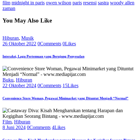
film
midnight in paris
owen wilson
paris
resensi
sastra
woody allen
Share
zaman
You May Also Like
Hiburan
,
Musik
26 Oktober 2022
0
Comments
0
Likes
Interaksi, Lagu Pertemuan yang Berujung Penyesalan
Buku
,
Hiburan
22 Oktober 2024
0
Comments
15
Likes
Convenience Store Woman, Pegawai Minimarket yang Dituntut Menjadi “Normal”
Film
,
Hiburan
8 Juni 2024
0
Comments
4
Likes