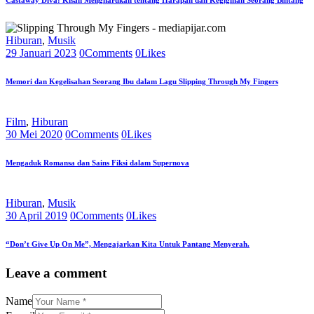
Castaway Diva: Kisah Mengharukan tentang Harapan dan Kegigihan Seorang Bintang
Hiburan
,
Musik
29 Januari 2023
0
Comments
0
Likes
Memori dan Kegelisahan Seorang Ibu dalam Lagu Slipping Through My Fingers
Film
,
Hiburan
30 Mei 2020
0
Comments
0
Likes
Mengaduk Romansa dan Sains Fiksi dalam Supernova
Hiburan
,
Musik
30 April 2019
0
Comments
0
Likes
“Don’t Give Up On Me”, Mengajarkan Kita Untuk Pantang Menyerah.
Leave a comment
Name