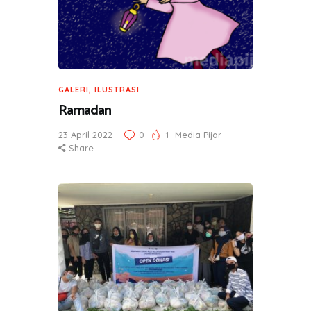
GALERI
,
ILUSTRASI
Ramadan
23 April 2022
0
1
Media Pijar
Share