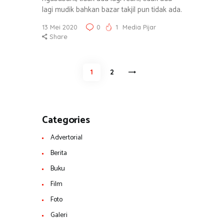
lagi mudik bahkan bazar takjil pun tidak ada.
13 Mei 2020
0
1
Media Pijar
Share
Navigasi
PAGE
1
>
PAGE
2
pos
Categories
Advertorial
Berita
Buku
Film
Foto
Galeri