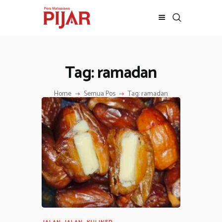
Tag: ramadan
BERITA
ADVERTORIAL
Home
Semua Pos
Tag: ramadan
SOSOK
GALERI
HIBURAN
JALAN-JALAN
GAYA HIDUP
OLAHRAGA
OPINI