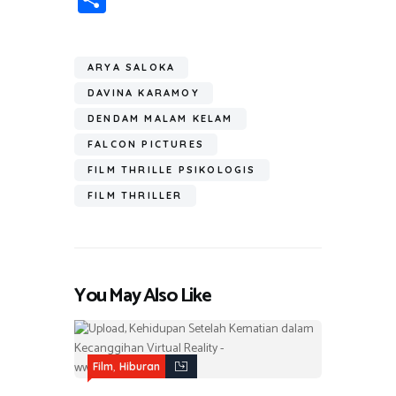
b
tt
at
e
e
t
ail
h
o
er
s
gr
ar
ok
A
a
ARYA SALOKA
e
p
m
DAVINA KARAMOY
p
DENDAM MALAM KELAM
FALCON PICTURES
FILM THRILLE PSIKOLOGIS
FILM THRILLER
You May Also Like
,
Film
Hiburan