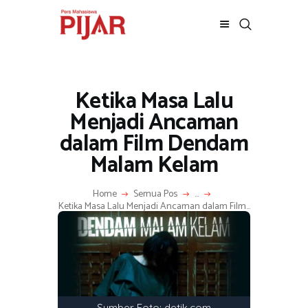
Ketika Masa Lalu
BERITA
ADVERTORIAL
Menjadi Ancaman
SOSOK
dalam Film Dendam
GALERI
Malam Kelam
HIBURAN
JALAN-JALAN
Home
Semua Pos
...
Ketika Masa Lalu Menjadi Ancaman dalam Film...
GAYA HIDUP
OLAHRAGA
OPINI
Sumber Foto: detik.com