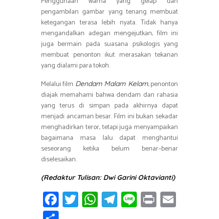
Penggunaan warna yang gelap dan
pengambilan gambar yang tenang membuat
ketegangan terasa lebih nyata. Tidak hanya
mengandalkan adegan mengejutkan, film ini
juga bermain pada suasana psikologis yang
membuat penonton ikut merasakan tekanan
yang dialami para tokoh.
Melalui film
, penonton
Dendam Malam Kelam
diajak memahami bahwa dendam dan rahasia
yang terus di simpan pada akhirnya dapat
menjadi ancaman besar. Film ini bukan sekadar
menghadirkan teror, tetapi juga menyampaikan
bagaimana masa lalu dapat menghantui
seseorang ketika belum benar–benar
diselesaikan.
(Redaktur Tulisan: Dwi Garini Oktavianti)
Fa
T
W
T
Li
Pr
E
ce
wi
h
el
n
in
m
S