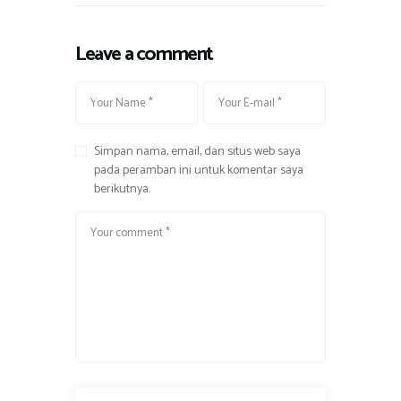
,
M
Leave a comment
u
s
i
k
Simpan nama, email, dan situs web saya
pada peramban ini untuk komentar saya
berikutnya.