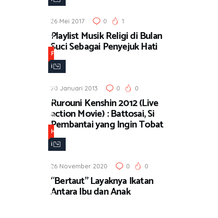
b
b
u
26 Mei 2017
0
1
u
Playlist Musik Religi di Bulan
r
r
Suci Sebagai Penyejuk Hati
a
a
F
n
n
i
,
l
M
20 Januari 2013
0
0
m
Rurouni Kenshin 2012 (Live
u
,
action Movie) : Battosai, Si
s
H
Pembantai yang Ingin Tobat
i
i
H
k
b
i
u
b
26 November 2020
0
0
r
u
“Bertaut” Layaknya Ikatan
a
r
Antara Ibu dan Anak
n
a
n