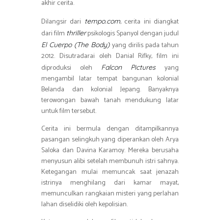
akhir cerita.
Dilangsir dari
, cerita ini diangkat
tempo.com
dari film
psikologis Spanyol dengan judul
thriller
yang dirilis pada tahun
El Cuerpo (The Body)
2012. Disutradarai oleh Danial Rifky, film ini
diproduksi oleh
yang
Falcon Pictures
mengambil latar tempat bangunan kolonial
Belanda dan kolonial Jepang. Banyaknya
terowongan bawah tanah mendukung latar
untuk film tersebut.
Cerita ini bermula dengan ditampilkannya
pasangan selingkuh yang diperankan oleh Arya
Saloka dan Davina Karamoy. Mereka berusaha
menyusun alibi setelah membunuh istri sahnya.
Ketegangan mulai memuncak saat jenazah
istrinya menghilang dari kamar mayat,
memunculkan rangkaian misteri yang perlahan
lahan diselidiki oleh kepolisian.