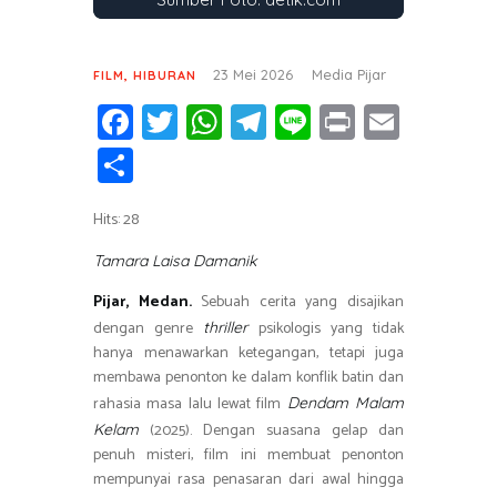
23 Mei 2026
Media Pijar
FILM
,
HIBURAN
Fa
T
W
T
Li
Pr
E
ce
wi
h
el
n
in
m
S
b
tt
at
e
e
t
ail
h
o
er
s
gr
Hits: 28
ar
ok
A
a
e
Tamara Laisa Damanik
p
m
Pijar, Medan.
Sebuah cerita yang disajikan
p
dengan genre
psikologis yang tidak
thriller
hanya menawarkan ketegangan, tetapi juga
membawa penonton ke dalam konflik batin dan
rahasia masa lalu lewat film
Dendam Malam
(2025). Dengan suasana gelap dan
Kelam
penuh misteri, film ini membuat penonton
mempunyai rasa penasaran dari awal hingga