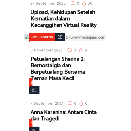
27 September 2025
0
30
Upload, Kehidupan Setelah
Kematian dalam
Kecanggihan Virtual Reality
,
Film
Hiburan
5 November 2023
0
8
Petualangan Sherina 2:
Bernostalgia dan
Berpetualang Bersama
Teman Masa Kecil
B
u
k
7 September 2017
0
0
u
Anna Karenina: Antara Cinta
,
dan Tragedi
H
H
i
i