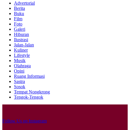
Advertorial
Berita
Buku
Film
Foto
Galeri
Hiburan
Ilustrasi
Jalan-Jalan
Kuliner
Lifestyle
Musik
Olahraga
Opini
Ruang Informasi
Sastra
Sosok
Tempat Nongkrong
Tengok-Tengok
Follow Us on Instagram