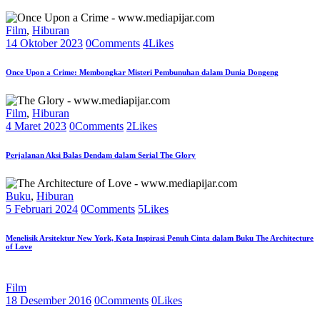
Film
,
Hiburan
14 Oktober 2023
0
Comments
4
Likes
Once Upon a Crime: Membongkar Misteri Pembunuhan dalam Dunia Dongeng
Film
,
Hiburan
4 Maret 2023
0
Comments
2
Likes
Perjalanan Aksi Balas Dendam dalam Serial The Glory
Buku
,
Hiburan
5 Februari 2024
0
Comments
5
Likes
Menelisik Arsitektur New York, Kota Inspirasi Penuh Cinta dalam Buku The Architecture
of Love
Film
18 Desember 2016
0
Comments
0
Likes