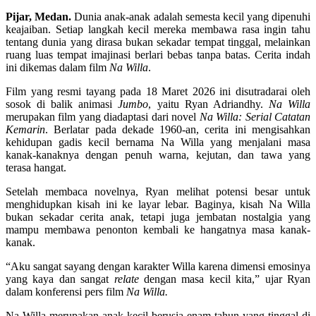
Pijar, Medan.
Dunia anak-anak adalah semesta kecil yang dipenuhi
keajaiban. Setiap langkah kecil mereka membawa rasa ingin tahu
tentang dunia yang dirasa bukan sekadar tempat tinggal, melainkan
ruang luas tempat imajinasi berlari bebas tanpa batas. Cerita indah
ini dikemas dalam film
Na Willa
.
Film yang resmi tayang pada 18 Maret 2026 ini disutradarai oleh
sosok di balik animasi
Jumbo
, yaitu Ryan Adriandhy.
Na Willa
merupakan film yang diadaptasi dari novel
Na Willa: Serial Catatan
Kemarin
. Berlatar pada dekade 1960-an, cerita ini mengisahkan
kehidupan gadis kecil bernama Na Willa yang menjalani masa
kanak-kanaknya dengan penuh warna, kejutan, dan tawa yang
terasa hangat.
Setelah membaca novelnya, Ryan melihat potensi besar untuk
menghidupkan kisah ini ke layar lebar. Baginya, kisah Na Willa
bukan sekadar cerita anak, tetapi juga jembatan nostalgia yang
mampu membawa penonton kembali ke hangatnya masa kanak-
kanak.
“Aku sangat sayang dengan karakter Willa karena dimensi emosinya
yang kaya dan sangat
relate
dengan masa kecil kita,” ujar Ryan
dalam konferensi pers film
Na Willa.
Na Willa merupakan anak kecil berusia enam tahun yang tinggal di