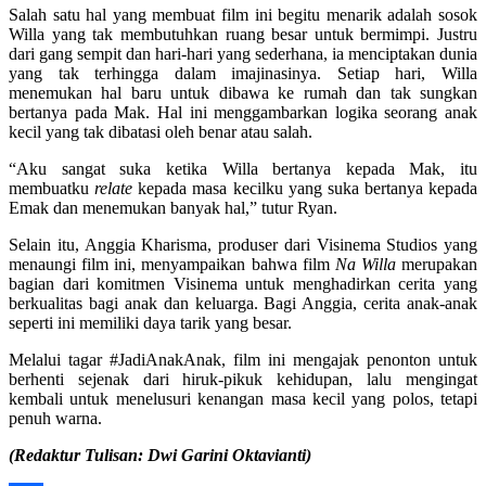
Salah satu hal yang membuat film ini begitu menarik adalah sosok
Willa yang tak membutuhkan ruang besar untuk bermimpi. Justru
dari gang sempit dan hari-hari yang sederhana, ia menciptakan dunia
yang tak terhingga dalam imajinasinya. Setiap hari, Willa
menemukan hal baru untuk dibawa ke rumah dan tak sungkan
bertanya pada Mak. Hal ini menggambarkan logika seorang anak
kecil yang tak dibatasi oleh benar atau salah.
“Aku sangat suka ketika Willa bertanya kepada Mak, itu
membuatku
relate
kepada masa kecilku yang suka bertanya kepada
Emak dan menemukan banyak hal,” tutur Ryan.
Selain itu, Anggia Kharisma, produser dari Visinema Studios yang
menaungi film ini, menyampaikan bahwa film
Na Willa
merupakan
bagian dari komitmen Visinema untuk menghadirkan cerita yang
berkualitas bagi anak dan keluarga. Bagi Anggia, cerita anak-anak
seperti ini memiliki daya tarik yang besar.
Melalui tagar #JadiAnakAnak, film ini mengajak penonton untuk
berhenti sejenak dari hiruk-pikuk kehidupan, lalu mengingat
kembali untuk menelusuri kenangan masa kecil yang polos, tetapi
penuh warna.
(Redaktur Tulisan: Dwi Garini Oktavianti)