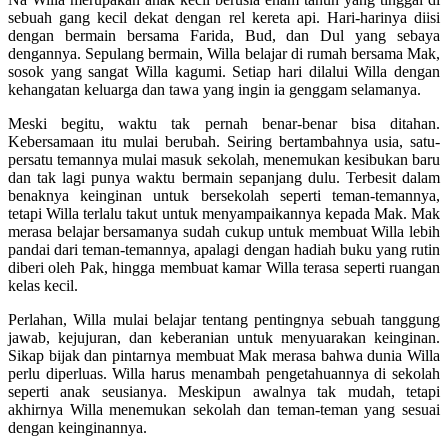
sebuah gang kecil dekat dengan rel kereta api. Hari-harinya diisi
dengan bermain bersama Farida, Bud, dan Dul yang sebaya
dengannya. Sepulang bermain, Willa belajar di rumah bersama Mak,
sosok yang sangat Willa kagumi. Setiap hari dilalui Willa dengan
kehangatan keluarga dan tawa yang ingin ia genggam selamanya.
Meski begitu, waktu tak pernah benar-benar bisa ditahan.
Kebersamaan itu mulai berubah. Seiring bertambahnya usia, satu-
persatu temannya mulai masuk sekolah, menemukan kesibukan baru
dan tak lagi punya waktu bermain sepanjang dulu. Terbesit dalam
benaknya keinginan untuk bersekolah seperti teman-temannya,
tetapi Willa terlalu takut untuk menyampaikannya kepada Mak. Mak
merasa belajar bersamanya sudah cukup untuk membuat Willa lebih
pandai dari teman-temannya, apalagi dengan hadiah buku yang rutin
diberi oleh Pak, hingga membuat kamar Willa terasa seperti ruangan
kelas kecil.
Perlahan, Willa mulai belajar tentang pentingnya sebuah tanggung
jawab, kejujuran, dan keberanian untuk menyuarakan keinginan.
Sikap bijak dan pintarnya membuat Mak merasa bahwa dunia Willa
perlu diperluas. Willa harus menambah pengetahuannya di sekolah
seperti anak seusianya. Meskipun awalnya tak mudah, tetapi
akhirnya Willa menemukan sekolah dan teman-teman yang sesuai
dengan keinginannya.