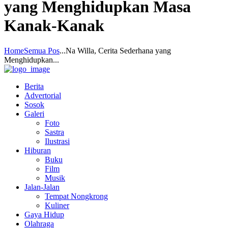
yang Menghidupkan Masa
Kanak-Kanak
Home
Semua Pos
...
Na Willa, Cerita Sederhana yang
Menghidupkan...
Berita
Advertorial
Sosok
Galeri
Foto
Sastra
Ilustrasi
Hiburan
Buku
Film
Musik
Jalan-Jalan
Tempat Nongkrong
Kuliner
Gaya Hidup
Olahraga