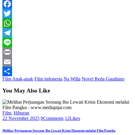
Facebook
Twitter
WhatsApp
Telegram
Line
Print
Email
Film Anak-anak
Film indonesia
Na Willa
Novel Reda Gaudiano
Share
You May Also Like
Film
,
Hiburan
22 November 2025
0
Comments
12
Likes
Melihat Perjuangan Seorang Ibu Lewati Krisis Ekonomi melalui Film Pangku