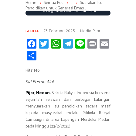
Home
Semua Pos
...
Suarakan Isu
Pendidikan untuk Generasi Emas...
Fotografer: Siti Farrah Aini
23 Februari 2025
Media Pijar
BERITA
Fa
T
W
T
Li
Pr
E
ce
wi
h
el
n
in
m
S
b
tt
at
e
e
t
ail
h
o
er
s
gr
Hits: 146
ar
ok
A
a
e
Siti Farrah Aini
p
m
Pijar, Medan.
Sikkola Rakyat Indonesia bersama
p
sejumlah relawan dari berbagai kalangan
menyuarakan isu pendidikan secara masif
kepada masyarakat melalui Sikkola Rakyat
Campaign di area Lapangan Merdeka Medan
pada Minggu (23/2/2025).