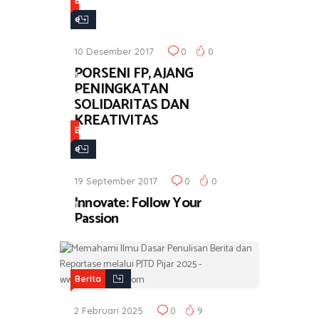
B
e
r
10 Desember 2017
0
0
i
PORSENI FP, AJANG
t
PENINGKATAN
a
SOLIDARITAS DAN
KREATIVITAS
B
e
r
19 September 2017
0
0
i
Innovate: Follow Your
t
Passion
a
Berita
2 Februari 2025
0
9