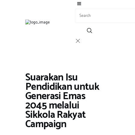
BERITA
ADVERTORIAL
SOSOK
GALERI
Suarakan Isu
HIBURAN
Pendidikan untuk
JALAN-JALAN
GAYA HIDUP
Generasi Emas
OLAHRAGA
2045 melalui
OPINI
Sikkola Rakyat
Campaign