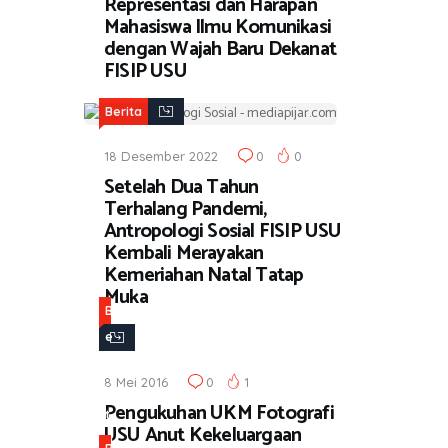
Representasi dan Harapan
Mahasiswa Ilmu Komunikasi
dengan Wajah Baru Dekanat
FISIP USU
Berita
18 Desember 2022
0
0
Setelah Dua Tahun
Terhalang Pandemi,
Antropologi Sosial FISIP USU
Kembali Merayakan
Kemeriahan Natal Tatap
Muka
B
e
r
8 Mei 2016
0
1
i
Pengukuhan UKM Fotografi
t
USU Anut Kekeluargaan
a