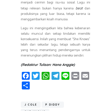
menjadi cermin bagi isu-isu sosial. Lagu ini
tetap relevan bukan hanya karena
dan
beat
produksinya yang luar biasa, tetapi karena ia
menggambarkan kisah manusia.
Lagu ini mengingatkan kita bahwa kebenaran
selalu muncul dan setiap tindakan memiliki
konsekuensi. Inilah yang membuat “She Knows”
lebih dari sekadar lagu, tetapi sebuah karya
yang terus menantang pendengarnya untuk
merenungkan pilihan hidup mereka sendiri.
(Redaktur Tulisan: Hana Anggie)
Fa
T
W
T
Li
Pr
E
ce
wi
h
el
n
in
m
S
b
tt
at
e
e
t
ail
h
o
er
s
gr
ar
ok
A
a
J COLE
P DIDDY
e