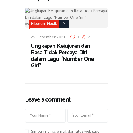
k
,
Hiburan
Musik
25 Desember 2024
0
7
Ungkapan Kejujuran dan
Rasa Tidak Percaya Diri
dalam Lagu “Number One
Girl”
Leave a comment
Simpan nama, email, dan situs web saya