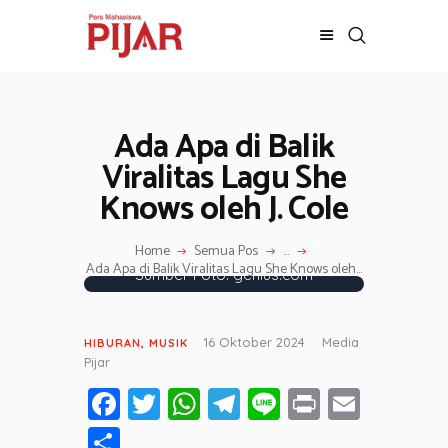
Ada Apa di Balik
BERITA
ADVERTORIAL
Viralitas Lagu She
SOSOK
Knows oleh J. Cole
GALERI
HIBURAN
Home
Semua Pos
...
Ada Apa di Balik Viralitas Lagu She Knows oleh...
Sumber Foto: genius.com
JALAN-JALAN
GAYA HIDUP
OLAHRAGA
16 Oktober 2024
Media
HIBURAN
,
MUSIK
Pijar
OPINI
Fa
T
W
T
Li
Pr
E
ce
wi
h
el
n
in
m
S