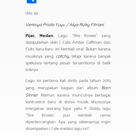
b
tt
at
e
e
t
ail
h
o
er
s
gr
Hits: 39
ar
ok
A
a
e
Veresya Prisila Yuyu / Alya Rizky Fitriani
p
m
Pijar, Medan.
Lagu “She Knows” yang
p
dipopulerkan oleh J. Cole, Amber Coffman, dan
Cults baru-baru ini kembali viral. Bukan karena
musiknya yang
, tetapi karena banyak
catchy
spekulasi tentang pesan tersembunyi di balik
liriknya.
Lagu ini pertama kali dirilis pada tahun 2013
yang merupakan bagian dari album
Born
. Namun, karena munculnya berbagai
Sinner
kontroversi baru di dunia musik, khususnya
mengenai seorang figur yaitu P. Diddy, lagu
“She Knows” pun kembali ramai
diperbincangkan. Apa yang sebenarnya ingin
disampaikan J. Cole melalui lagu ini?