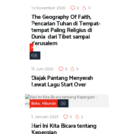
k
u
16 November 2020
0
0
u
The Geography Of Faith,
r
,
Pencarian Tuhan di Tempat-
a
H
tempat Paling Religius di
n
i
Dunia dari Tibet sampai
Yerusalem
b
H
u
i
r
b
a
13 Juni 2022
0
0
u
n
Diajak Pantang Menyerah
r
Lewat Lagu Start Over
a
n
,
,
Buku
Hiburan
M
3 Januari 2023
0
2
u
Hari Ini Kita Bicara tentang
s
Kepergian
i