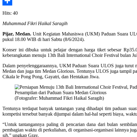
Email
Share
Hits: 40
Muhammad Fikri Haikal Saragih
Pijar, Medan.
Unit Kegiatan Mahasiswa (UKM) Paduan Suara ULOS
pukul 18.00 WIB di hari Sabtu (8/6/2024).
Konser ini dibuka untuk pelajar dengan harga tiket sebesar Rp3
keberangkatan menuju 13th Bali International Choir Festival bulan Ju
Dalam penyelenggaraannya, UKM Paduan Suara ULOS juga turut meng
Medan dan juga tim Medan Glorious. Tentunya ULOS juga tampil pad
Cikala le Pong Pong, Gayatri, dan Hentakan Jiwa.
Penampilan dari Paduan Suara Medan Glorious
(Fotografer: Muhammad Fikri Haikal Saragih)
Tentunya terdapat banyak tantangan yang dihadapi tim paduan su
kompetisi tersebut banyak dijumpai dalam hal-hal seperti biaya, waktu,
“Untuk tantangannya paling di pencarian dana dari bulan sembilan
pembagian waktu di perkuliahan, di organisasi-organisasi lainnya ju
sih
,” ungkap Gray.