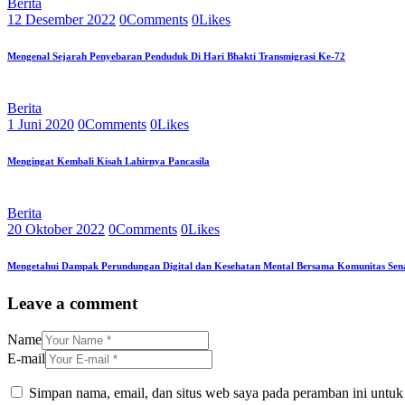
Berita
12 Desember 2022
0
Comments
0
Likes
Mengenal Sejarah Penyebaran Penduduk Di Hari Bhakti Transmigrasi Ke-72
Berita
1 Juni 2020
0
Comments
0
Likes
Mengingat Kembali Kisah Lahirnya Pancasila
Berita
20 Oktober 2022
0
Comments
0
Likes
Mengetahui Dampak Perundungan Digital dan Kesehatan Mental Bersama Komunitas Se
Leave a comment
Name
E-mail
Simpan nama, email, dan situs web saya pada peramban ini untuk