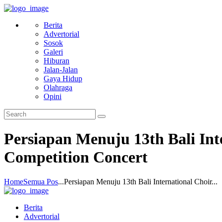
Berita
Advertorial
Sosok
Galeri
Hiburan
Jalan-Jalan
Gaya Hidup
Olahraga
Opini
Persiapan Menuju 13th Bali In
Competition Concert
Home
Semua Pos
...
Persiapan Menuju 13th Bali International Choir...
Berita
Advertorial