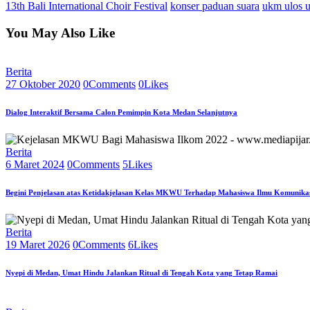
13th Bali International Choir Festival
konser paduan suara
ukm ulos 
Share
You May Also Like
Berita
27 Oktober 2020
0
Comments
0
Likes
Dialog Interaktif Bersama Calon Pemimpin Kota Medan Selanjutnya
Berita
6 Maret 2024
0
Comments
5
Likes
Begini Penjelasan atas Ketidakjelasan Kelas MKWU Terhadap Mahasiswa Ilmu Komunika
Berita
19 Maret 2026
0
Comments
6
Likes
Nyepi di Medan, Umat Hindu Jalankan Ritual di Tengah Kota yang Tetap Ramai