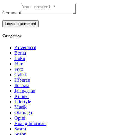
Comment
Categories
Advertorial
Berita
Buku
Film
Foto
Galeri
Hiburan
Ilustrasi
Jalan-Jalan
Kuliner
Lifestyle
Musik
Olahraga
Opini
Ruang Informasi
Sastra
Sosok