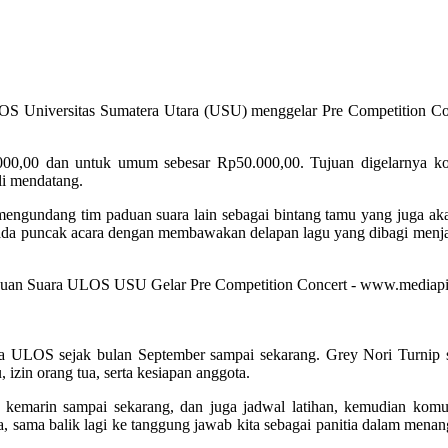
 Universitas Sumatera Utara (USU) menggelar Pre Competition Co
5.000,00 dan untuk umum sebesar Rp50.000,00. Tujuan digelarnya k
li mendatang.
undang tim paduan suara lain sebagai bintang tamu yang juga akan
a puncak acara dengan membawakan delapan lagu yang dibagi menjadi
ara ULOS sejak bulan September sampai sekarang. Grey Nori Turni
 izin orang tua, serta kesiapan anggota.
 kemarin sampai sekarang, dan juga jadwal latihan, kemudian komunik
ga, sama balik lagi ke tanggung jawab kita sebagai panitia dalam mena