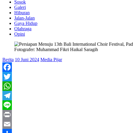
Sosok
Galeri
Hiburan
Jalan-Jalan
Gaya Hidup
Olahraga
Opini
Fotografer: Muhammad Fikri Haikal Saragih
Berita
10 Juni 2024
Media Pijar
Facebook
Twitter
WhatsApp
Telegram
Line
Print