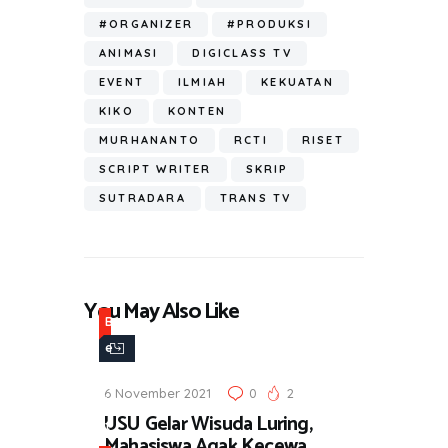
ok
A
a
e
p
m
#ORGANIZER
#PRODUKSI
p
ANIMASI
DIGICLASS TV
EVENT
ILMIAH
KEKUATAN
KIKO
KONTEN
MURHANANTO
RCTI
RISET
SCRIPT WRITER
SKRIP
SUTRADARA
TRANS TV
You May Also Like
B
e
r
6 November 2021
0
2
i
USU Gelar Wisuda Luring,
t
Mahasiswa Agak Kecewa