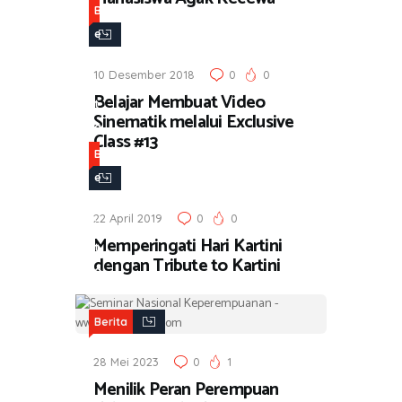
a
B
e
r
10 Desember 2018
0
0
i
Belajar Membuat Video
t
Sinematik melalui Exclusive
a
Class #13
B
e
r
22 April 2019
0
0
i
Memperingati Hari Kartini
t
dengan Tribute to Kartini
a
Berita
28 Mei 2023
0
1
Menilik Peran Perempuan