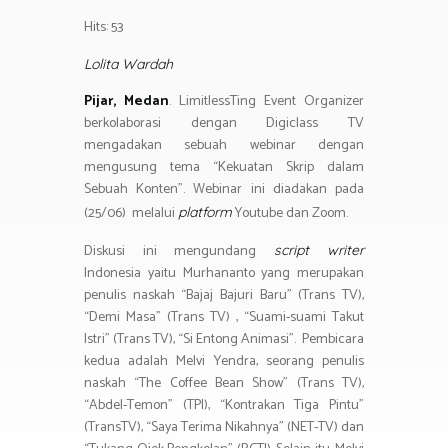
b
tt
at
e
e
t
ail
h
o
er
s
gr
Hits: 53
ar
ok
A
a
e
Lolita Wardah
p
m
Pijar, Medan
. LimitlessTing Event Organizer
p
berkolaborasi dengan Digiclass TV
mengadakan sebuah webinar dengan
mengusung tema “Kekuatan Skrip dalam
Sebuah Konten”. Webinar ini diadakan pada
(25/06) melalui
Youtube dan Zoom.
p
latform
Diskusi ini mengundang
script writer
Indonesia yaitu Murhananto yang merupakan
penulis naskah “Bajaj Bajuri Baru” (Trans TV),
“Demi Masa” (Trans TV) , “Suami-suami Takut
Istri” (Trans TV), “Si Entong Animasi”. Pembicara
kedua adalah Melvi Yendra, seorang penulis
naskah “The Coffee Bean Show” (Trans TV),
“Abdel-Temon” (TPI), “Kontrakan Tiga Pintu”
(TransTV), “Saya Terima Nikahnya” (NET-TV) dan