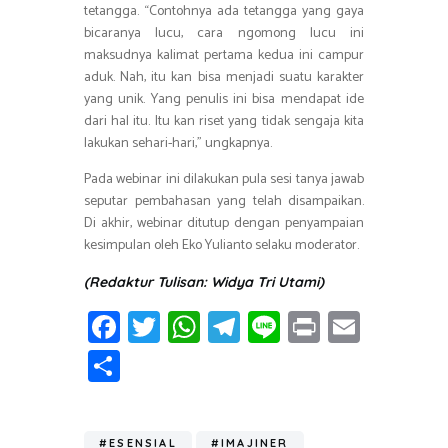
tetangga. “Contohnya ada tetangga yang gaya
bicaranya lucu, cara ngomong lucu ini
maksudnya kalimat pertama kedua ini campur
aduk. Nah, itu kan bisa menjadi suatu karakter
yang unik. Yang penulis ini bisa mendapat ide
dari hal itu. Itu kan riset yang tidak sengaja kita
lakukan sehari-hari,” ungkapnya.
Pada webinar ini dilakukan pula sesi tanya jawab
seputar pembahasan yang telah disampaikan.
Di akhir, webinar ditutup dengan penyampaian
kesimpulan oleh Eko Yulianto selaku moderator.
(Redaktur Tulisan: Widya Tri Utami)
Fa
T
W
T
Li
Pr
E
ce
wi
h
el
n
in
m
S
b
tt
at
e
e
t
ail
h
o
er
s
gr
ar
#ESENSIAL
#IMAJINER