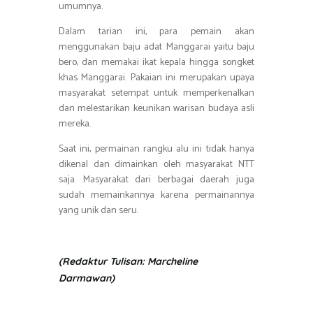
umumnya.
Dalam tarian ini, para pemain akan
menggunakan baju adat Manggarai yaitu baju
bero, dan memakai ikat kepala hingga songket
khas Manggarai. Pakaian ini merupakan upaya
masyarakat setempat untuk memperkenalkan
dan melestarikan keunikan warisan budaya asli
mereka.
Saat ini, permainan rangku alu ini tidak hanya
dikenal dan dimainkan oleh masyarakat NTT
saja. Masyarakat dari berbagai daerah juga
sudah memainkannya karena permainannya
yang unik dan seru.
(Redaktur Tulisan: Marcheline
Darmawan)