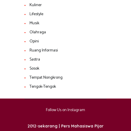
Kuliner
Lifestyle
Musik
Olahraga
Opini
Ruang Informasi
Sastra
Sosok
Tempat Nongkrong
Tengok-Tengok
Follow Us on Instagram
2012-sekarang | Pers Mahasiswa Pijar