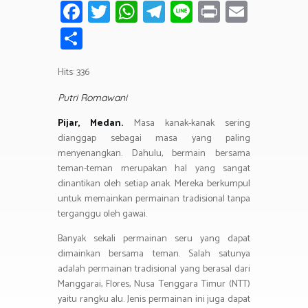
Fa
T
W
T
Li
Pr
E
ce
wi
h
el
n
in
m
S
b
tt
at
e
e
t
ail
h
o
er
s
gr
Hits: 336
ar
ok
A
a
e
Putri Romawani
p
m
Pijar, Medan.
Masa kanak-kanak sering
p
dianggap sebagai masa yang paling
menyenangkan. Dahulu, bermain bersama
teman-teman merupakan hal yang sangat
dinantikan oleh setiap anak. Mereka berkumpul
untuk memainkan permainan tradisional tanpa
terganggu oleh gawai.
Banyak sekali permainan seru yang dapat
dimainkan bersama teman. Salah satunya
adalah permainan tradisional yang berasal dari
Manggarai, Flores, Nusa Tenggara Timur (NTT)
yaitu rangku alu. Jenis permainan ini juga dapat