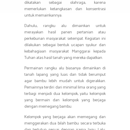
dikatakan sebagai olahraga, karena
memerlukan ketangkasan dan konsentrasi
untuk memainkannya.
Dahulu, rangku alu dimainkan untuk
merayakan hasil panen pertanian atau
perkebunan masyarakat setempat. Kegiatan ini
dilakukan sebagai bentuk ucapan syukur dan
kebahagiaan masyarakat Manggarai kepada
Tuhan atas hasil tanah yang mereka dapatkan.
Permainan rangku alu biasanya dimainkan di
tanah lapang yang luas dan tidak berumput
agar bambu lebih mudah untuk digerakkan.
Pemainnya terdiri dari minimal lima orang yang
terbagi menjadi dua kelompok, yaitu kelompok
yang bermain dan kelompok yang berjaga
dengan memegang bambu.
Kelompok yang berjaga akan memegang dan
menggerakan dua bilah bambu secara terbuka
dan tertutup sesuai dengan irama lagu. Lalu,