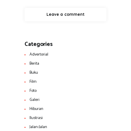
Categories
Advertorial
Berita
Buku
Film
Foto
Galeri
Hiburan
Ilustrasi
Jalan-Jalan