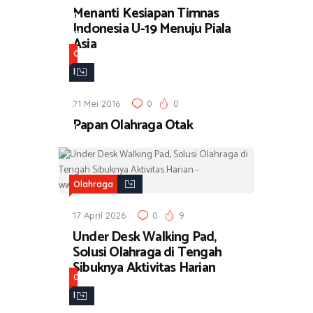
Menanti Kesiapan Timnas
r
Indonesia U-19 Menuju Piala
a
Asia
g
O
a
l
a
21 Mei 2016
0
0
h
Papan Olahraga Otak
r
a
g
a
Olahraga
17 April 2026
0
9
Under Desk Walking Pad,
Solusi Olahraga di Tengah
Sibuknya Aktivitas Harian
O
l