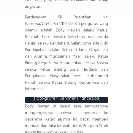
1988—2015 yang menjadi perwakilan dari setiap
angkatan.
Berdasarkan SK Pelantikan No.
Istimewa/UN5.2.1.9.1.3/KMS/2023 pengurus yang
dilantik adalah Eddy Iriawan selaku Ketua,
Khairiah Lubis selaku Sekretaris, dan Farida
Hanim selaku Bendahara. Selanjutnya ada Rido
Pandapotan selaku Ketua Bidang Organisasi
dan Alumni, Munzaimah Masril selaku Ketua
Bidang Kerja Sama Antarlembaga, Maya Soraya
selaku Ketua Bidang Sosial, Budaya, dan
Pengabdian Masyarakat, serta Muhammad
Hafidh selaku Ketua Bidang Komunikasi dan
Kata Sambutan oleh Eddy Iriawan,
Ketua Ikatan Alumni Ilmu Komunikasi
Informatika.
periode 2023-2026
(Fotografer: Jennifer Francesca)
Eddy Iriawan di dalam kata sambutannya
mengungkapkan bahwa ia berharap ke
depannya ikatan alumni ini dapat memberi
manfaat dan nilai tambah untuk Program Studi
(Prodi) Ilmu Komunikasi FISIP USU.