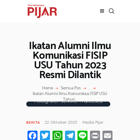
Ikatan Alumni Ilmu
BERITA
ADVERTORIAL
Komunikasi FISIP
SOSOK
USU Tahun 2023
GALERI
Resmi Dilantik
HIBURAN
JALAN-JALAN
Home
Semua Pos
...
Ikatan Alumni Ilmu Komunikasi FISIP USU
GAYA HIDUP
Tahun...
Fotografer: Jennifer Francesca
OLAHRAGA
OPINI
22 Oktober 2023
Media Pijar
BERITA
Fa
T
W
T
Li
Pr
E