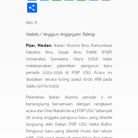
ce
wi
h
el
n
in
m
S
b
tt
at
e
e
t
ail
h
o
er
s
gr
Hits: 71
ar
ok
A
a
e
Nabila / Anggun Anggryani Tobing
p
m
Pijar, Medan.
Ikatan Alumni Ilmu Komunikasi
p
Fakultas Ilmu Sosial Ilmu Politik (FISIP)
Universitas Sumatera Utara (USU) telah
melaksanakan pelantikan pengurus baru
periode 2023—2026 di FISIP USU. Acara ini
diadakan secara luring pukul 10.00 WIB pada
Sabtu (21/10/2023).
Pelantikan Ikatan Alumni periode 2 ini
berlangsung bersamaan dengan rangkaian
acara dari Dies Natalis ke-43 FISIP USU. Sebanyak
28 orang anggota pengurus baru yang dilantik
langsung oleh Dekan FISIP USU, Hatta Ridho.
Pengurus baru yang dilantik mulai dari tahun