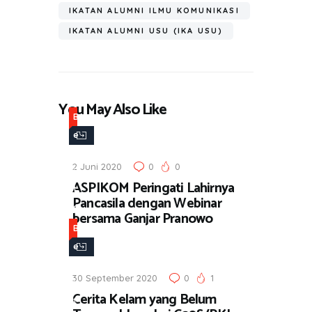
e
p
m
IKATAN ALUMNI ILMU KOMUNIKASI
p
IKATAN ALUMNI USU (IKA USU)
You May Also Like
B
e
r
2 Juni 2020
0
0
i
ASPIKOM Peringati Lahirnya
t
Pancasila dengan Webinar
a
bersama Ganjar Pranowo
B
e
r
30 September 2020
0
1
i
Cerita Kelam yang Belum
t