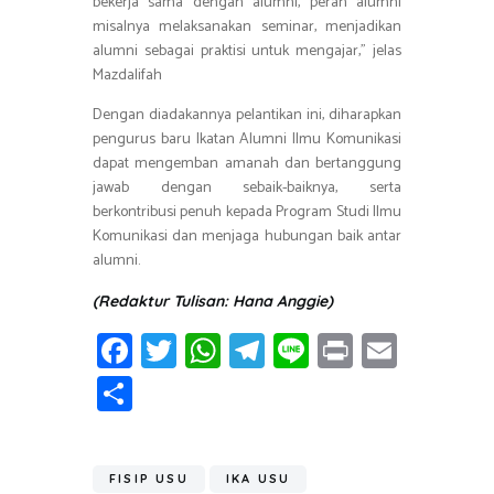
bekerja sama dengan alumni, peran alumni
misalnya melaksanakan seminar, menjadikan
alumni sebagai praktisi untuk mengajar,” jelas
Mazdalifah
Dengan diadakannya pelantikan ini, diharapkan
pengurus baru Ikatan Alumni Ilmu Komunikasi
dapat mengemban amanah dan bertanggung
jawab dengan sebaik-baiknya, serta
berkontribusi penuh kepada Program Studi Ilmu
Komunikasi dan menjaga hubungan baik antar
alumni.
(Redaktur Tulisan: Hana Anggie)
Fa
T
W
T
Li
Pr
E
ce
wi
h
el
n
in
m
S
b
tt
at
e
e
t
ail
h
o
er
s
gr
ar
ok
A
a
FISIP USU
IKA USU