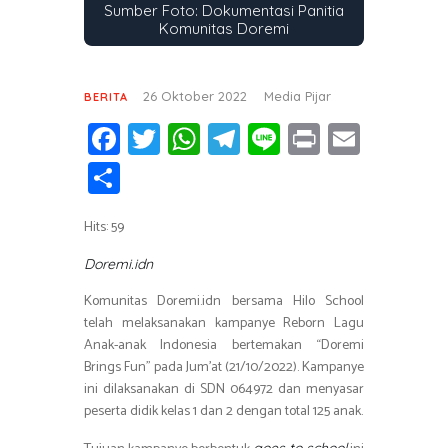
Sumber Foto: Dokumentasi Panitia
Komunitas Doremi
26 Oktober 2022
Media Pijar
BERITA
Fa
T
W
T
Li
Pr
E
ce
wi
h
el
n
in
m
S
b
tt
at
e
e
t
ail
h
o
er
s
gr
Hits: 59
ar
ok
A
a
e
Doremi.idn
p
m
Komunitas Doremi.idn bersama Hilo School
p
telah melaksanakan kampanye Reborn Lagu
Anak-anak Indonesia bertemakan “Doremi
Brings Fun” pada Jum’at (21/10/2022). Kampanye
ini dilaksanakan di SDN 064972 dan menyasar
peserta didik kelas 1 dan 2 dengan total 125 anak.
goes to school