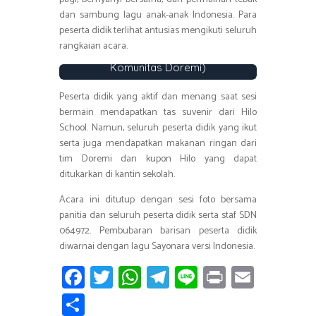
dan sambung lagu anak-anak Indonesia. Para
Keseruan sesi games tebak lagu
peserta didik terlihat antusias mengikuti seluruh
anak-anak Indonesia di acara Doremi
Brings Fun pada Jum’at (21/10/2022)
rangkaian acara.
(Sumber Foto: Dokumentasi Panitia
Komunitas Doremi)
Peserta didik yang aktif dan menang saat sesi
bermain mendapatkan tas suvenir dari Hilo
School. Namun, seluruh peserta didik yang ikut
serta juga mendapatkan makanan ringan dari
tim Doremi dan kupon Hilo yang dapat
ditukarkan di kantin sekolah.
Acara ini ditutup dengan sesi foto bersama
panitia dan seluruh peserta didik serta staf SDN
064972. Pembubaran barisan peserta didik
diwarnai dengan lagu Sayonara versi Indonesia.
Fa
T
W
T
Li
Pr
E
ce
wi
h
el
n
in
m
S