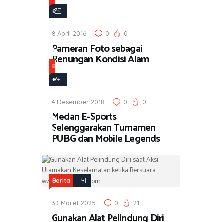
e
r
8 April 2016
0
0
i
Pameran Foto sebagai
t
Renungan Kondisi Alam
a
B
e
r
4 Desember 2018
0
0
i
Medan E-Sports
t
Selenggarakan Turnamen
a
PUBG dan Mobile Legends
Berita
30 Maret 2025
0
21
Gunakan Alat Pelindung Diri