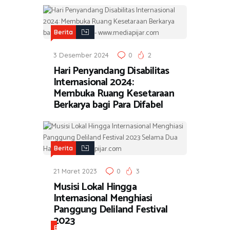
Berita
3 Desember 2024
0
2
Hari Penyandang Disabilitas
Internasional 2024:
Membuka Ruang Kesetaraan
Berkarya bagi Para Difabel
Berita
21 Maret 2023
0
3
Musisi Lokal Hingga
Internasional Menghiasi
Panggung Deliland Festival
2023
B