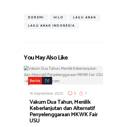
b
tt
at
e
e
t
ail
h
o
er
s
gr
ar
ok
A
a
DOREMI
HILO
LAGU ANAK
e
p
m
LAGU ANAK INDONESIA
p
You May Also Like
Berita
14 September 2025
0
7
Vakum Dua Tahun, Menilik
Keberlanjutan dan Alternatif
Penyelenggaraan MKWK Fair
USU