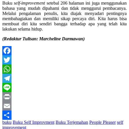
Buku
self-improvement
setebal 206 halaman ini juga menggunakan
bahasa yang mudah dipahami dan tidak menggurui pembacanya.
Melalui pengalaman penulis, kita diajak menyadari pentingnya
membahagiakan dan memiliki sikap percaya diri. Kita harus bisa
membuat diri kita sendiri bangga terhadap apa yang telah kita
lakukan selama hidup.
(Redaktur Tulisan: Marcheline Darmawan)
Facebook
Twitter
WhatsApp
Telegram
Line
Print
Email
buku
Buku Self Improvment
Buku Terjemahan
People Pleaser
self
Share
improvement