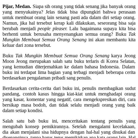
Pijar
, Medan.
Siapa
sih
orang yang
tidak
s
enang
jika
banyak
orang
yang
menyukainya
? Jelas
t
ida
k
bisa
di
pungkiri
bahwa
perasaan
untuk
membuat
orang
lain
senang
pasti
ada
dalam
diri
setiap
orang
.
Namun
,
jika
hal
tersebut
kerap
kali
dilakukan
,
seseorang
bisa
saja
berubah
menjadi
people pleaser
.
Lalu
bagaimana
supaya
kita
bisa
berhenti
untuk
berusaha
menyenangkan
semua
orang?
Buku
Tak
Mungkin
Membuat
Semua
Orang
Senang
ini
akan
membantu
kita
keluar
dari
zona
tersebut
.
Buku
Tak
Mungkin
Membuat
Semua
Orang
Senang
karya
Jeong
Moon Jeong
merupakan
salah
satu
buku
terlaris
di Korea Selatan
,
yang
kemudia
n
diterjemahkan
ke
dalam
bahasa
Indonesia. Dalam
b
uku
ini
terdapat
lima
bagian
yang
terbagi
menjadi
beberapa
cerita
berdasarka
n
pengalaman
pribadi
sang
penulis
.
Berdasarkan
cerita
-cerita
dari
buku
ini
,
penulis
membagikan
sudut
pandang
,
contoh
kasus
hingga
kiat-kiat
untuk
menghadapi
orang
yang
kasar
,
komentar
yang
negatif
,
cara
mengekspresikan
diri
,
cara
bersikap
masa
bodoh
,
dan
tidak
selalu
menjadi
orang yang
baik
dalam
setiap
kondisi
.
S
alah
satu
bab
buku
ini
,
menceritakan
tentang
penulis
yang
mengubah
konsep
pemikirannya
.
Setelah
mengalami
kecelakaan
,
dia
akan
menjalani
sisa
hidupnya
dengan
hal-hal
yang
disukai
dan
disenanginya
,
tanpa
harus
terus
memikirkan
apa
kata orang lain.
Hal