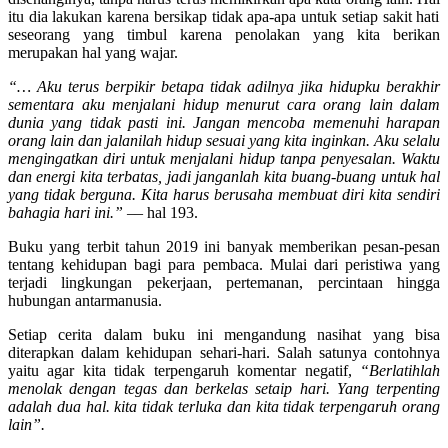
itu
dia
lakukan
karena
bersikap
tidak
apa-apa
untuk
setiap
sakit
hati
seseorang
yang
timbul
karena
penolakan
yang
kita
berikan
merupakan
hal
yang
wajar
.
“… Aku terus berpikir betapa tidak adilnya jika hidupku berakhir
sementara aku menjalani hidup menurut cara orang lain dalam
dunia yang tidak pasti ini. Jangan mencoba memenuhi harapan
orang lain dan jalanilah hidup sesuai yang kita inginkan. Aku selalu
mengingatkan diri untuk menjalani hidup tanpa penyesalan. Waktu
dan energi kita terbatas, jadi janganlah kita buang-buang untuk hal
yang tidak berguna. Kita harus berusaha membuat diri kita sendiri
bahagia hari ini.”
–
–
hal 193.
Buku yang terbit tahun 2019 ini banyak memberikan pesan-pesan
tentang kehidupan bagi para pembaca. Mulai dari peristiwa yang
terjadi lingkungan pekerjaan, pertemanan, percintaan hingga
hubungan antarmanusia.
Setiap cerita dalam buku ini mengandung nasihat yang bisa
diterapkan dalam kehidupan sehari-hari. Salah satunya contohnya
yaitu agar kita tidak terpengaruh komentar negatif,
“Berlatihlah
menolak dengan tegas dan berkelas setaip hari. Yang terpenting
adalah dua hal. kita tidak terluka dan kita tidak terpengaruh orang
lain”.