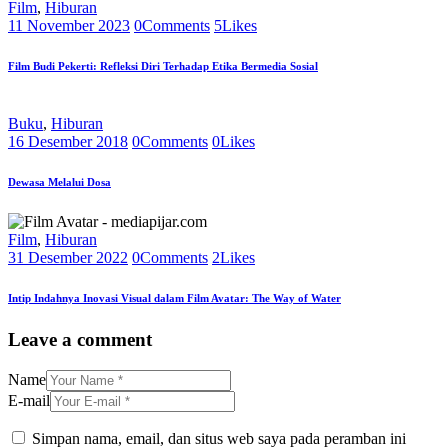
Film
,
Hiburan
11 November 2023
0
Comments
5
Likes
Film Budi Pekerti: Refleksi Diri Terhadap Etika Bermedia Sosial
Buku
,
Hiburan
16 Desember 2018
0
Comments
0
Likes
Dewasa Melalui Dosa
Film
,
Hiburan
31 Desember 2022
0
Comments
2
Likes
Intip Indahnya Inovasi Visual dalam Film Avatar: The Way of Water
Leave a comment
Name
E-mail
Simpan nama, email, dan situs web saya pada peramban ini