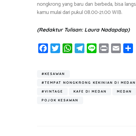
nongkrong yang baru dan berbeda, bisa lan
kamu mulai dari pukul 08.00-21.00 WIB.
(Redaktur Tulisan: Laura Nadapdap)
Fa
T
W
T
Li
Pr
E
ce
wi
h
el
n
in
m
b
tt
at
e
e
t
ail
o
er
s
gr
#KESAWAN
ok
A
a
#TEMPAT NONGKRONG KEKINIAN DI MEDAN
p
m
#VINTAGE
KAFE DI MEDAN
MEDAN
POJOK KESAWAN
p