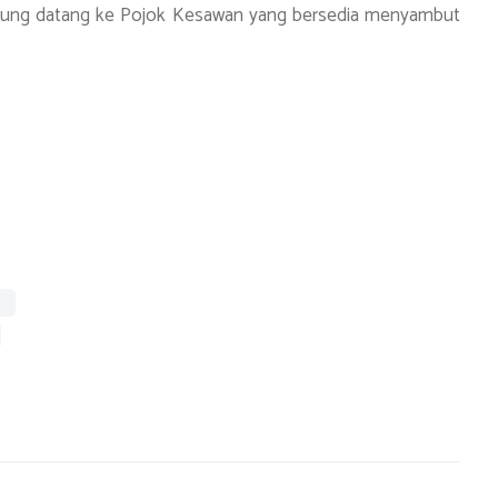
gsung datang ke Pojok Kesawan yang bersedia menyambut
S
h
ar
e