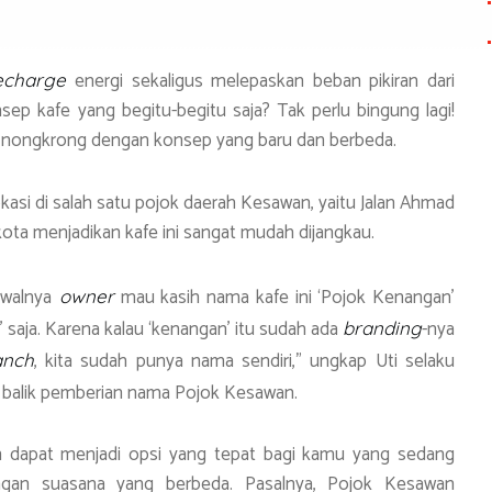
e
energi sekaligus melepaskan beban pikiran dari
echarge
nsep kafe yang begitu-begitu saja? Tak perlu bingung lagi!
nongkrong dengan konsep yang baru dan berbeda.
si di salah satu pojok daerah Kesawan, yaitu Jalan Ahmad
 kota menjadikan kafe ini sangat mudah dijangkau.
awalnya
mau kasih nama kafe ini ‘Pojok Kenangan’
owner
 saja. Karena kalau ‘kenangan’ itu sudah ada
-nya
branding
, kita sudah punya nama sendiri,” ungkap Uti selaku
nch
i balik pemberian nama Pojok Kesawan.
wan dapat menjadi opsi yang tepat bagi kamu yang sedang
gan suasana yang berbeda. Pasalnya, Pojok Kesawan