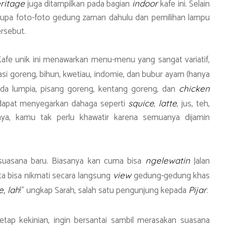
juga ditampilkan pada bagian
kafe ini. Selain
ritage
indoor
erupa foto-foto gedung zaman dahulu dan pemilihan lampu
rsebut.
afe unik ini menawarkan menu-menu yang sangat variatif,
nasi goreng, bihun, kwetiau, indomie, dan bubur ayam (hanya
ada lumpia, pisang goreng, kentang goreng, dan
chicken
dapat menyegarkan dahaga seperti
,
, jus, teh,
squice
latte
nya, kamu tak perlu khawatir karena semuanya dijamin
 suasana baru. Biasanya kan cuma bisa
Jalan
ngelewatin
ita bisa nikmati secara langsung
gedung-gedung khas
view
!” ungkap Sarah, salah satu pengunjung kepada
.
, lah
Pijar
ap kekinian, ingin bersantai sambil merasakan suasana