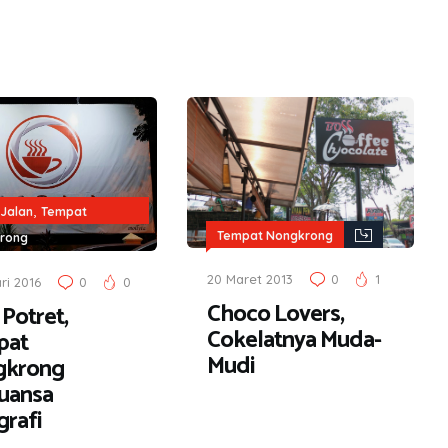
,
Jalan
Tempat
Tempat Nongkrong
rong
20 Maret 2013
0
1
ri 2016
0
0
Choco Lovers,
Potret,
Cokelatnya Muda-
pat
Mudi
gkrong
uansa
grafi