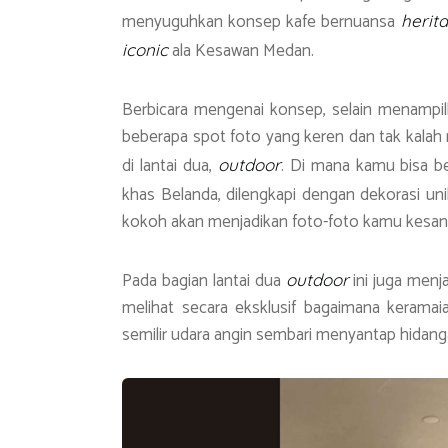
menyuguhkan konsep kafe bernuansa
herit
ala Kesawan Medan.
iconic
Berbicara mengenai konsep, selain menamp
beberapa spot foto yang keren dan tak kalah m
di lantai dua,
. Di mana kamu bisa b
outdoor
khas Belanda, dilengkapi dengan dekorasi u
kokoh akan menjadikan foto-foto kamu kesannya
Pada bagian lantai dua
ini juga menj
outdoor
melihat secara eksklusif bagaimana keramai
semilir udara angin sembari menyantap hidanga