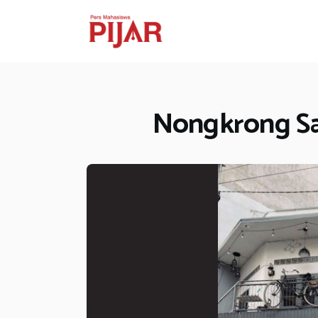
Nongkrong San