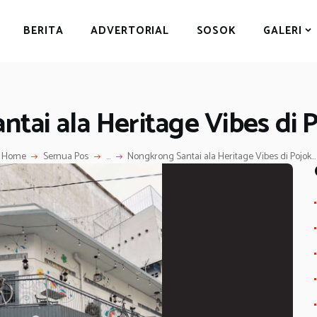
BERITA
BERITA
ADVERTORIAL
SOSOK
GALERI
ADVERTORIAL
SOSOK
GALERI
tai ala Heritage Vibes di
HIBURAN
JALAN-JALAN
Home
Semua Pos
...
Nongkrong Santai ala Heritage Vibes di Pojok...
GAYA HIDUP
OLAHRAGA
OPINI