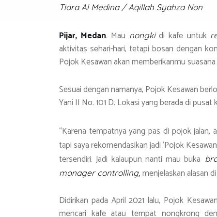
o
er
s
gr
Tiara Al Medina / Aqillah Syahza Non
ok
A
a
p
m
Pijar, Medan
. Mau
di kafe untuk
nongki
r
p
aktivitas sehari-hari, tetapi bosan dengan ko
Pojok Kesawan akan memberikanmu suasana 
Sesuai dengan namanya, Pojok Kesawan berloka
Yani II No. 101 D. Lokasi yang berada di pusat
“Karena tempatnya yang pas di pojok jalan, 
tapi saya rekomendasikan jadi ‘Pojok Kesawan’
tersendiri. Jadi kalaupun nanti mau buka
bra
menjelaskan alasan d
manager controlling,
Didirikan pada April 2021 lalu, Pojok Kesa
mencari kafe atau tempat nongkrong den