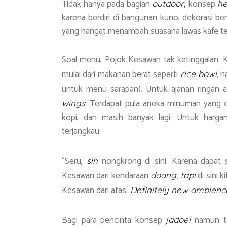
Tidak hanya pada bagian
konsep
outdoor,
he
karena berdiri di bangunan kuno, dekorasi b
yang hangat menambah suasana lawas kafe te
Soal menu, Pojok Kesawan tak ketinggalan. K
mulai dari makanan berat seperti
, 
rice bowl
untuk menu sarapan). Untuk ajanan ringan 
. Terdapat pula aneka minuman yang 
wings
kopi, dan masih banyak lagi. Untuk harga
terjangkau.
“Seru,
nongkrong di sini. Karena dapat
sih
Kesawan dari kendaraan
di sini k
doang,
tapi
Kesawan dari atas.
Definitely new ambience
Bagi para pencinta konsep
namun tet
jadoel