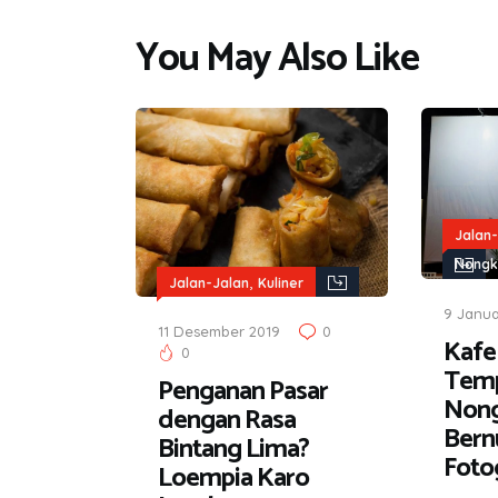
You May Also Like
Jalan-
Nongk
,
Jalan-Jalan
Kuliner
9 Janua
11 Desember 2019
0
Kafe 
0
Tem
Penganan Pasar
Non
dengan Rasa
Bern
Bintang Lima?
Foto
Loempia Karo