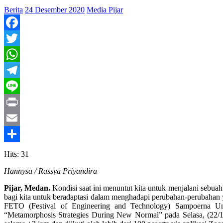
Berita
24 Desember 2020
Media Pijar
Facebook
Twitter
WhatsApp
Telegram
Line
Print
Email
Share
Hits: 31
Hannysa / Rassya Priyandira
Pijar, Medan.
Kondisi saat ini menuntut kita untuk menjalani sebua
bagi kita untuk beradaptasi dalam menghadapi perubahan-perubahan ya
FETO (Festival of Engineering and Technology) Sampoerna Un
“Metamorphosis Strategies During New Normal” pada Selasa, (22/1