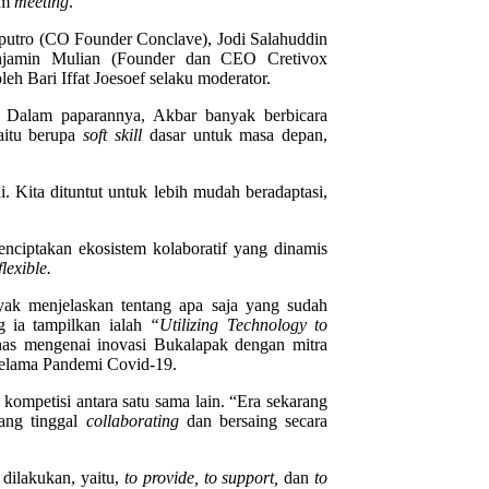
oom
meeting
.
aputro (CO Founder Conclave), Jodi Salahuddin
jamin Mulian (Founder dan CEO Cretivox
eh Bari Iffat Joesoef selaku moderator.
. Dalam paparannya, Akbar banyak berbicara
aitu berupa
soft skill
dasar untuk masa depan,
. Kita dituntut untuk lebih mudah beradaptasi,
nciptakan ekosistem kolaboratif yang dinamis
lexible.
yak menjelaskan tentang apa saja yang sudah
g ia tampilkan ialah
“Utilizing Technology to
has mengenai inovasi Bukalapak dengan mitra
selama Pandemi Covid-19.
 kompetisi antara satu sama lain. “Era sekarang
ang tinggal
collaborating
dan bersaing secara
dilakukan, yaitu,
to provide, to support,
dan
to