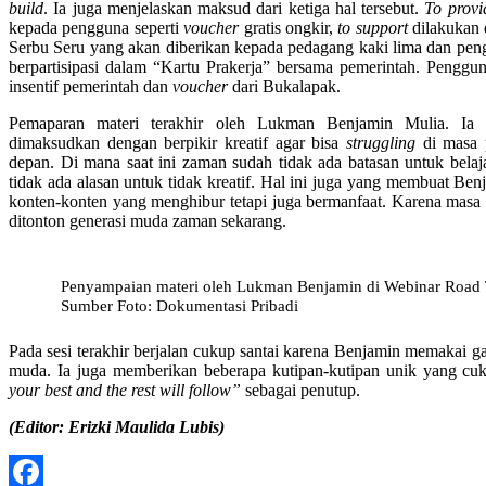
build
. Ia juga menjelaskan maksud dari ketiga hal tersebut.
To provi
kepada pengguna seperti
voucher
gratis ongkir,
to support
dilakukan 
Serbu Seru yang akan diberikan kepada pedagang kaki lima dan peng
berpartisipasi dalam “Kartu Prakerja” bersama pemerintah. Penggu
insentif pemerintah dan
voucher
dari Bukalapak.
Pemaparan materi terakhir oleh Lukman Benjamin Mulia. I
dimaksudkan dengan berpikir kreatif agar bisa
struggling
di masa p
depan. Di mana saat ini zaman sudah tidak ada batasan untuk belaja
tidak ada alasan untuk tidak kreatif. Hal ini juga yang membuat Be
konten-konten yang menghibur tetapi juga bermanfaat. Karena masa
ditonton generasi muda zaman sekarang.
Penyampaian materi oleh Lukman Benjamin di Webinar Road T
Sumber Foto: Dokumentasi Pribadi
Pada sesi terakhir berjalan cukup santai karena Benjamin memakai 
muda. Ia juga memberikan beberapa kutipan-kutipan unik yang cuk
your best and the rest will follow”
sebagai penutup.
(Editor: Erizki Maulida Lubis)