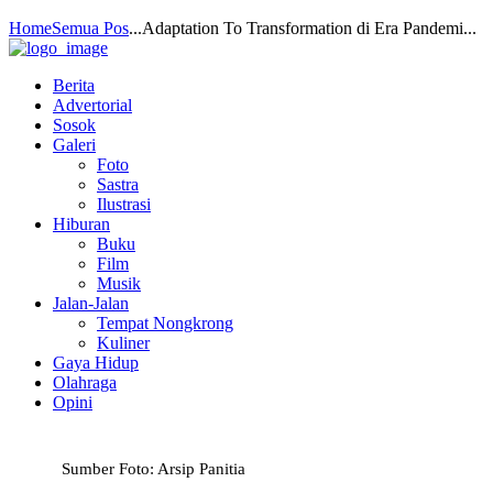
Home
Semua Pos
...
Adaptation To Transformation di Era Pandemi...
Berita
Advertorial
Sosok
Galeri
Foto
Sastra
Ilustrasi
Hiburan
Buku
Film
Musik
Jalan-Jalan
Tempat Nongkrong
Kuliner
Gaya Hidup
Olahraga
Opini
Sumber Foto: Arsip Panitia