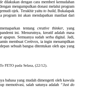
de
dilakukan dengan cara memberi kemudahan
dengan mengumpulkan donasi melalui program
emudi ojek. Terakhir yaitu
to build
, Bukalapak
na program ini akan mendapatkan manfaat dari
a memaparkan tentang
creative thinker
, yang
andemi ini. Menurutnya, kreatif adalah masa
r apapun. Semuanya sudah serba digital. Jadi,
njamin membuat Cretivox, ia ingin menampilkan
 depan sebuah bangsa ditentukan oleh apa yang
o FETO pada Selasa, (22/12).
gaya bahasa yang mudah dimengerti oleh kawula
up memotivasi, salah satunya adalah
“Just do