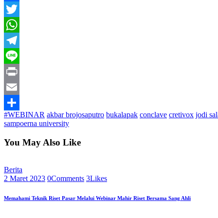
Facebook
Twitter
WhatsApp
Telegram
Line
Print
Email
#WEBINAR
akbar brojosaputro
bukalapak
conclave
cretivox
jodi sa
Share
sampoerna university
You May Also Like
Berita
2 Maret 2023
0
Comments
3
Likes
Memahami Teknik Riset Pasar Melalui Webinar Mahir Riset Bersama Sang Ahli