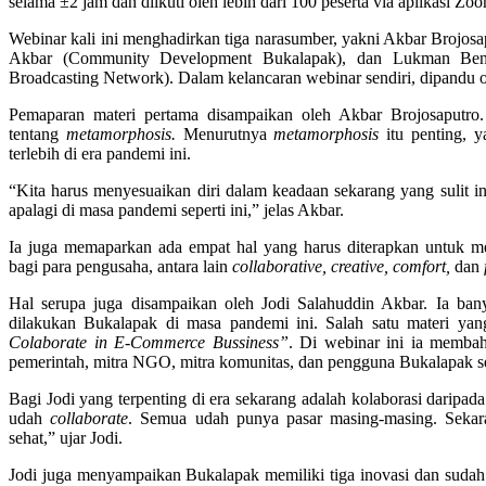
selama ±2 jam dan diikuti oleh lebih dari 100 peserta via aplikasi Z
Webinar kali ini menghadirkan tiga narasumber, yakni Akbar Brojos
Akbar (Community Development Bukalapak), dan Lukman Ben
Broadcasting Network). Dalam kelancaran webinar sendiri, dipandu ol
Pemaparan materi pertama disampaikan oleh Akbar Brojosaputro
tentang
metamorphosis.
Menurutnya
metamorphosis
itu penting, y
terlebih di era pandemi ini.
“Kita harus menyesuaikan diri dalam keadaan sekarang yang sulit ini
apalagi di masa pandemi seperti ini,” jelas Akbar.
Ia juga memaparkan ada empat hal yang harus diterapkan untuk me
bagi para pengusaha, antara lain
collaborative, creative, comfort,
dan
f
Hal serupa juga disampaikan oleh Jodi Salahuddin Akbar. Ia ban
dilakukan Bukalapak di masa pandemi ini. Salah satu materi yan
Colaborate in E-Commerce Bussiness”
. Di webinar ini ia memba
pemerintah, mitra NGO, mitra komunitas, dan pengguna Bukalapak 
Bagi Jodi yang terpenting di era sekarang adalah kolaborasi daripada
udah
collaborate
. Semua udah punya pasar masing-masing. Sekar
sehat,” ujar Jodi.
Jodi juga menyampaikan Bukalapak memiliki tiga inovasi dan sudah 