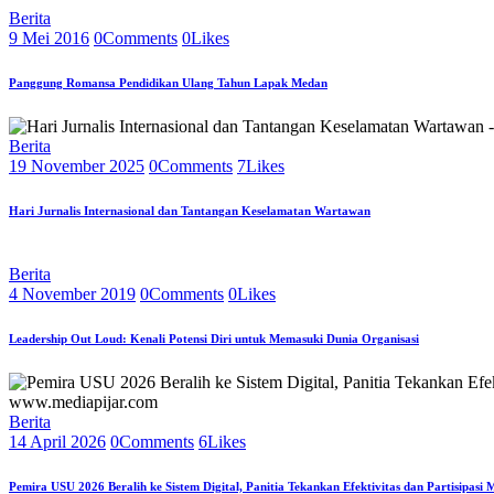
Berita
9 Mei 2016
0
Comments
0
Likes
Panggung Romansa Pendidikan Ulang Tahun Lapak Medan
Berita
19 November 2025
0
Comments
7
Likes
Hari Jurnalis Internasional dan Tantangan Keselamatan Wartawan
Berita
4 November 2019
0
Comments
0
Likes
Leadership Out Loud: Kenali Potensi Diri untuk Memasuki Dunia Organisasi
Berita
14 April 2026
0
Comments
6
Likes
Pemira USU 2026 Beralih ke Sistem Digital, Panitia Tekankan Efektivitas dan Partisipasi