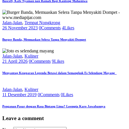
Bascoff, Kafe Nyaman nan Ramah Bagi Kantong Mahasiswa
Jalan-Jalan
,
Tempat Nongkrong
26 November 2023
0
Comments
4
Likes
Burger Banda, Memuaskan Selera Tanpa Menyakiti Dompet
Jalan-Jalan
,
Kuliner
21 April 2026
0
Comments
9
Likes
Menyantap Kesegaran Legenda Betawi dalam Semangkuk Es Selendang Mayang
Jalan-Jalan
,
Kuliner
11 Desember 2019
0
Comments
0
Likes
Penganan Pasar dengan Rasa Bintang Lima? Loempia Karo Jawabannya
Leave a comment