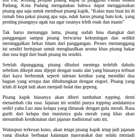
Padang, Kota Padang mengatakan bahwa dapat menggunakan
pisang apa saja untuk membuat pisang kapik, “Kalau mau buat ini di
rumah bisa pakai pisang apa saja,
ndak
harus pisang batu kok, yang
penting pisangnya agak tua agar rasanya lebih enak dan manis”
Tak harus menunggu lama, pisang sudah bisa diangkat dari
panggangan sampai pisang berwarna kekuningan dan sedikit
meninggalkan bekas hitam dari panggangan. Proses memanggang
ini sendiri bertujuan untuk menghasilkan aroma khas pisang bakar
dan rasa legit dari buah pisang itu sendiri.
Setelah dipanggang, pisang dibaluri mentega terlebih dahulu
sebelum dikepit atau dijepit dengan suatu alat yang biasanya terbuat
dari kayu berbentuk seperti talenan kembar yang memiliki dua
bagian yang serupa dan dihubungkan dengan engsel. Pisang yang
telah di kepit tadi akan menjadi bulat dan gepeng.
Pisang kapik biasanya akan diberi tambahan
topping
, demi
menambah cita rasa. Jajanan ini sendiri punya
topping
andalannya
sediri yaitu
Luo
atau kelapa yang dimasak dengan gula merah. Rasa
gurih dari kelapa dan manisnya gula merah yang khas akan
menambah kenikmatan dari jajanan tradisional satu ini.
Walaupun terkesan kuno, akan tetapi pisang kapik tetap jadi jajanan
yang disukai berbagai kalangan masyarakat dan selalu menjadi