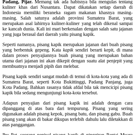
Padang, Pijar.
Memang tak ada habisnya bila mengulas tentang
kuliner khas dari Nusantara. Dapat dikatakan setiap daerah di
Indonesia memiliki beraneka ragam makanan khasnya masing-
masing. Salah satunya adalah provinsi Sumatera Barat, yang
merupakan asal lahirnya kuliner-kuliner yang telah dikenal sampai
ke kancah dunia. Kali ini mari berkenalan dengan salah satu jajanan
yang juga berasal dari daerah yaitu pisang kapik.
Seperti namanya, pisang kapik merupakan jajanan dari buah pisang
yang berbentuk gepeng. Kata
kapik
sendiri berarti kepit, di mana
dalam proses penyajiannya buah pisang yang merupakan bahan
utama dari jajanan ini akan dikepit dengan suatu alat penjepit yang
membuatnya menjadi pipih dan melebar.
Pisang kapik sendiri sangat mudah di temui di kota-kota yang ada di
Sumatera Barat, seperti Kota Bukittinggi, Padang Panjang, juga
Kota Padang. Bahkan rasanya tidak afdal bila tak mencicipi pisang
kapik bila sedang mengunjungi kota-kota tersebut.
Adapun penyajian dari pisang kapik ini adalah dengan cara
dipanggang di atas bara dari tempurung. Pisang yang sering
digunakan adalah pisang kepok, pisang batu, dan pisang gabu. Buah
pisang yang akan di bakar dikupas terlebih dahulu lalu diletakkan di
atas panggangan.
Ibu Pat, seorang penjual pisang kapik di pinggiran Pantai Muara