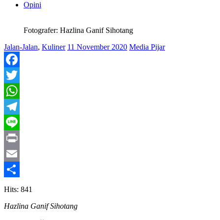
Opini
Fotografer: Hazlina Ganif Sihotang
Jalan-Jalan
,
Kuliner
11 November 2020
Media Pijar
Facebook
Twitter
WhatsApp
Telegram
Line
Print
Email
Share
Hits: 841
Hazlina Ganif Sihotang