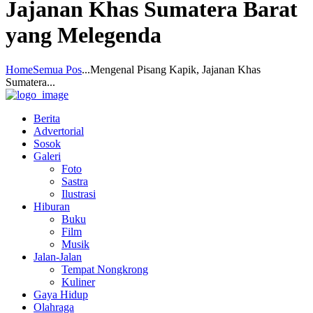
Jajanan Khas Sumatera Barat
yang Melegenda
Home
Semua Pos
...
Mengenal Pisang Kapik, Jajanan Khas
Sumatera...
Berita
Advertorial
Sosok
Galeri
Foto
Sastra
Ilustrasi
Hiburan
Buku
Film
Musik
Jalan-Jalan
Tempat Nongkrong
Kuliner
Gaya Hidup
Olahraga