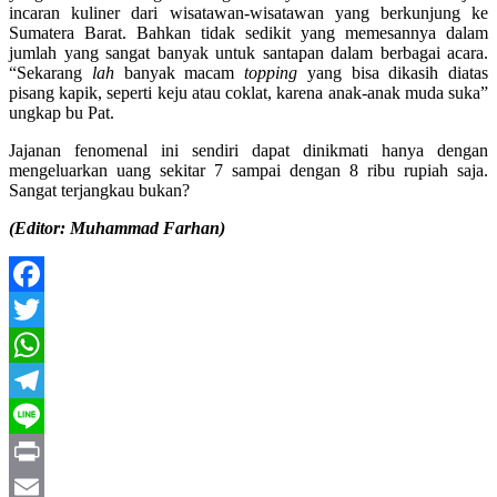
incaran kuliner dari wisatawan-wisatawan yang berkunjung ke
Sumatera Barat. Bahkan tidak sedikit yang memesannya dalam
jumlah yang sangat banyak untuk santapan dalam berbagai acara.
“Sekarang
lah
banyak macam
topping
yang bisa dikasih diatas
pisang kapik, seperti keju atau coklat, karena anak-anak muda suka”
ungkap bu Pat.
Jajanan fenomenal ini sendiri dapat dinikmati hanya dengan
mengeluarkan uang sekitar 7 sampai dengan 8 ribu rupiah saja.
Sangat terjangkau bukan?
(Editor: Muhammad Farhan)
Facebook
Twitter
WhatsApp
Telegram
Line
Print