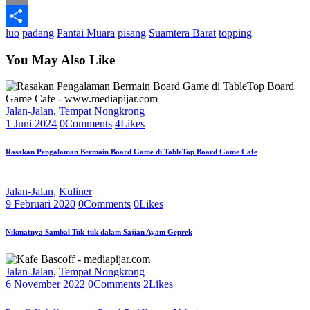
Email
luo
padang
Pantai Muara
pisang
Suamtera Barat
topping
Share
You May Also Like
Jalan-Jalan
,
Tempat Nongkrong
1 Juni 2024
0
Comments
4
Likes
Rasakan Pengalaman Bermain Board Game di TableTop Board Game Cafe
Jalan-Jalan
,
Kuliner
9 Februari 2020
0
Comments
0
Likes
Nikmatnya Sambal Tuk-tuk dalam Sajian Ayam Geprek
Jalan-Jalan
,
Tempat Nongkrong
6 November 2022
0
Comments
2
Likes