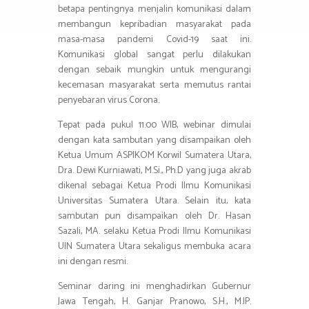
betapa pentingnya menjalin komunikasi dalam
membangun kepribadian masyarakat pada
masa-masa pandemi Covid-19 saat ini.
Komunikasi global sangat perlu dilakukan
dengan sebaik mungkin untuk mengurangi
kecemasan masyarakat serta memutus rantai
penyebaran virus Corona.
Tepat pada pukul 11.00 WIB, webinar dimulai
dengan kata sambutan yang disampaikan oleh
Ketua Umum ASPIKOM Korwil Sumatera Utara,
Dra. Dewi Kurniawati, M.Si., Ph.D yang juga akrab
dikenal sebagai Ketua Prodi Ilmu Komunikasi
Universitas Sumatera Utara. Selain itu, kata
sambutan pun disampaikan oleh Dr. Hasan
Sazali, MA. selaku Ketua Prodi Ilmu Komunikasi
UIN Sumatera Utara sekaligus membuka acara
ini dengan resmi.
Seminar daring ini menghadirkan Gubernur
Jawa Tengah, H. Ganjar Pranowo, S.H., M.IP.