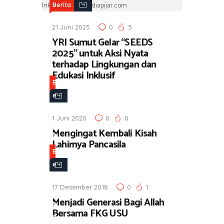
Berita
21 Juni 2025
0
5
YRI Sumut Gelar “SEEDS
2025” untuk Aksi Nyata
terhadap Lingkungan dan
Edukasi Inklusif
B
e
r
1 Juni 2020
0
0
i
Mengingat Kembali Kisah
t
Lahirnya Pancasila
a
B
e
r
17 Desember 2018
0
1
i
Menjadi Generasi Bagi Allah
t
Bersama FKG USU
a