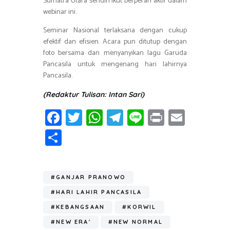
Sumatra Utara sendiri ikut berperan aktif dalam
webinar ini.
Seminar Nasional terlaksana dengan cukup
efektif dan efisien. Acara pun ditutup dengan
foto bersama dan menyanyikan lagu Garuda
Pancasila untuk mengenang hari lahirnya
Pancasila.
(Redaktur Tulisan: Intan Sari)
Fa
T
W
T
Li
Pr
E
ce
wi
h
el
n
in
m
S
b
tt
at
e
e
t
ail
h
o
er
s
gr
ar
ok
A
a
#GANJAR PRANOWO
e
p
m
#HARI LAHIR PANCASILA
p
#KEBANGSAAN
#KORWIL
#NEW ERA'
#NEW NORMAL