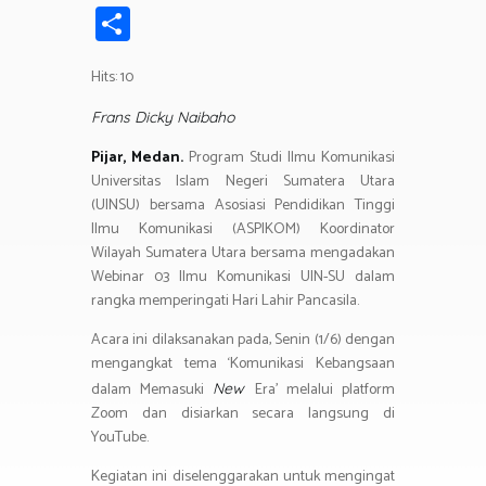
ce
wi
h
el
n
in
m
S
b
tt
at
e
e
t
ail
h
o
er
s
gr
Hits: 10
ar
ok
A
a
e
Frans Dicky Naibaho
p
m
Pijar, Medan.
Program Studi Ilmu Komunikasi
p
Universitas Islam Negeri Sumatera Utara
(UINSU) bersama Asosiasi Pendidikan Tinggi
Ilmu Komunikasi (ASPIKOM) Koordinator
Wilayah Sumatera Utara bersama mengadakan
Webinar 03 Ilmu Komunikasi UIN-SU dalam
rangka memperingati Hari Lahir Pancasila.
Acara ini dilaksanakan pada, Senin (1/6) dengan
mengangkat tema ‘Komunikasi Kebangsaan
dalam Memasuki
Era’ melalui platform
New
Zoom dan disiarkan secara langsung di
YouTube.
Kegiatan ini diselenggarakan untuk mengingat