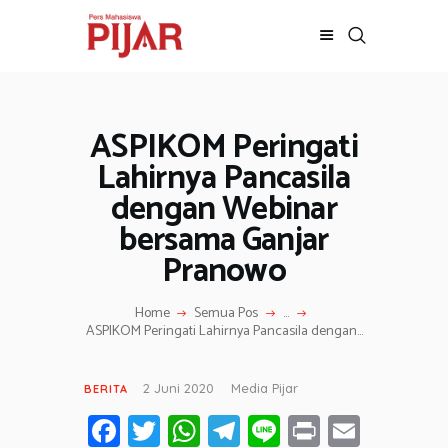
m
b
e
r
:
I
n
ASPIKOM Peringati
BERITA
s
t
ADVERTORIAL
Lahirnya Pancasila
a
SOSOK
dengan Webinar
g
r
GALERI
bersama Ganjar
a
HIBURAN
m
Pranowo
.
JALAN-JALAN
c
o
GAYA HIDUP
Home
Semua Pos
...
m
ASPIKOM Peringati Lahirnya Pancasila dengan...
OLAHRAGA
OPINI
2 Juni 2020
Media Pijar
BERITA
Fa
T
W
T
Li
Pr
E