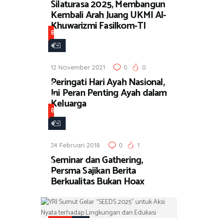
Silaturasa 2025, Membangun
Kembali Arah Juang UKMI Al-
Khuwarizmi Fasilkom-TI
B
e
r
12 November 2021
0
0
i
Peringati Hari Ayah Nasional,
t
Ini Peran Penting Ayah dalam
a
Keluarga
B
e
r
24 Februari 2018
0
1
i
Seminar dan Gathering,
t
Persma Sajikan Berita
a
Berkualitas Bukan Hoax