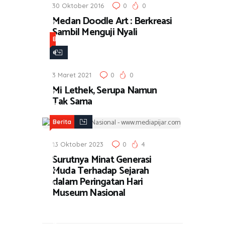
30 Oktober 2016
0
0
i
Medan Doodle Art : Berkreasi
t
Sambil Menguji Nyali
a
B
e
r
3 Maret 2021
0
0
i
Mi Lethek, Serupa Namun
t
Tak Sama
a
,
Berita
J
a
13 Oktober 2023
0
4
Surutnya Minat Generasi
l
Muda Terhadap Sejarah
a
dalam Peringatan Hari
n
Museum Nasional
-
J
a