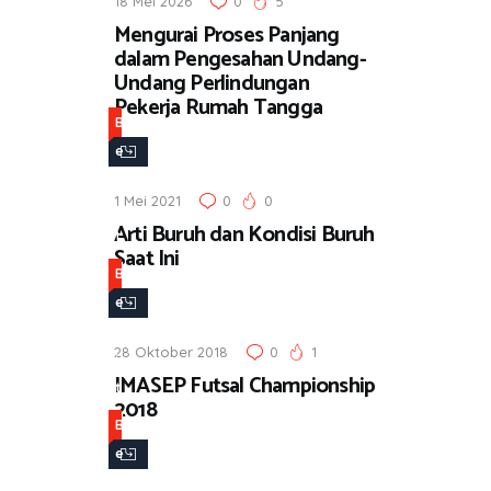
18 Mei 2026
0
5
Mengurai Proses Panjang
dalam Pengesahan Undang-
Undang Perlindungan
Pekerja Rumah Tangga
B
e
r
1 Mei 2021
0
0
i
Arti Buruh dan Kondisi Buruh
t
Saat Ini
a
B
e
r
28 Oktober 2018
0
1
i
IMASEP Futsal Championship
t
2018
a
B
e
r