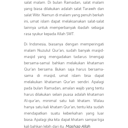
salat malam. Di bulan Ramadan, salat malam
yang biasa dilakukan adalah salat Tarawih dan
salat Witir. Namun di malam yang penuh berkah
ini, umat islam dapat melaksanakan salat-salat
lainnya untuk memperbanyak ibadah sebagai
rasa syukur kepada Allah SWT.
Di Indonesia, biasanya dengan memperingati
malam Nuzulul Qur’an, sudah banyak masjid-
masjid yang mengadakan tadarus (mengaji
bersama-sama) bahkan melakukan khataman
Qur’an bersama. Bukan saja harus bersama-
sama di masjid, umat islam bisa dapat
melakukan khataman Qur’an sendiri. Apalagi
pada bulan Ramadan, amalan wajib yang tentu
harus dilakukan selain puasa adalah khataman
Al-qur’an, minimal satu kali khatam. Walau
hanya satu kali khatam Qur’an, tentu kita sudah
mendapatkan suatu keberkahan yang luar
biasa. Apalagi jika kita dapat khatam sampai tiga
kali bahkan lebih dari itu.
.
Mashaa Allah