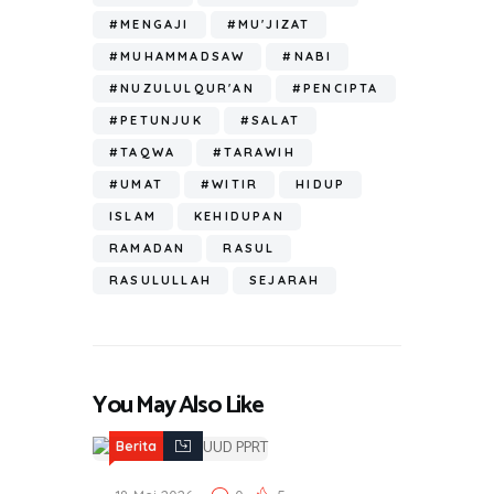
p
#MENGAJI
#MU'JIZAT
#MUHAMMADSAW
#NABI
#NUZULULQUR'AN
#PENCIPTA
#PETUNJUK
#SALAT
#TAQWA
#TARAWIH
#UMAT
#WITIR
HIDUP
ISLAM
KEHIDUPAN
RAMADAN
RASUL
RASULULLAH
SEJARAH
You May Also Like
Berita