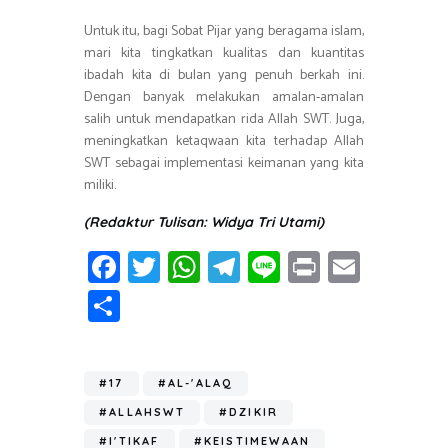
Untuk itu, bagi Sobat Pijar yang beragama islam,
mari kita tingkatkan kualitas dan kuantitas
ibadah kita di bulan yang penuh berkah ini.
Dengan banyak melakukan amalan-amalan
salih untuk mendapatkan rida Allah SWT. Juga,
meningkatkan ketaqwaan kita terhadap Allah
SWT sebagai implementasi keimanan yang kita
miliki.
(Redaktur Tulisan: Widya Tri Utami)
Fa
T
W
T
Li
Pr
E
ce
wi
h
el
n
in
m
S
b
tt
at
e
e
t
ail
h
o
er
s
gr
ar
ok
A
a
#17
#AL-'ALAQ
e
p
m
#ALLAHSWT
#DZIKIR
#I'TIKAF
#KEISTIMEWAAN