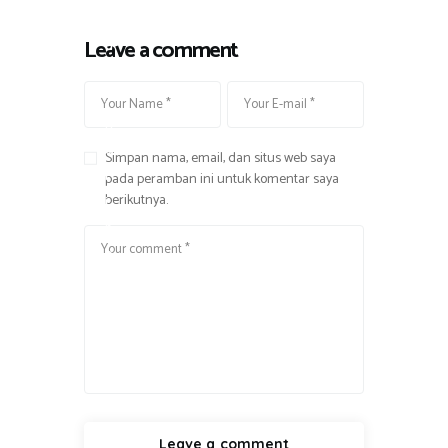
l
Leave a comment
a
n
,
K
u
Simpan nama, email, dan situs web saya
l
pada peramban ini untuk komentar saya
berikutnya.
i
n
e
r