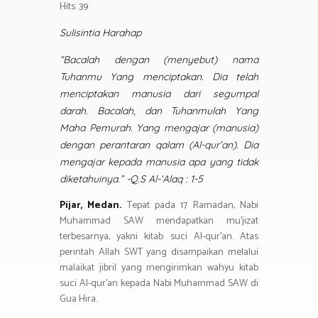
o
er
s
gr
Hits: 39
ar
ok
A
a
e
Sulisintia Harahap
p
m
“Bacalah dengan (menyebut) nama
p
Tuhanmu Yang menciptakan. Dia telah
menciptakan manusia dari segumpal
darah. Bacalah, dan Tuhanmulah Yang
Maha Pemurah. Yang mengajar (manusia)
dengan perantaran qalam (Al-qur’an). Dia
mengajar kepada manusia apa yang tidak
diketahuinya.” -Q.S Al-‘Alaq : 1-5
Pijar, Medan.
Tepat pada 17 Ramadan, Nabi
Muhammad SAW mendapatkan mu’jizat
terbesarnya, yakni kitab suci Al-qur’an. Atas
perintah Allah SWT yang disampaikan melalui
malaikat jibril yang mengirimkan wahyu kitab
suci Al-qur’an kepada Nabi Muhammad SAW di
Gua Hira.