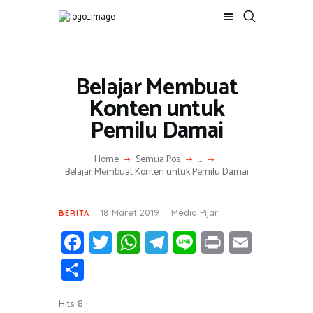
a
g
e
r
:
A
Belajar Membuat
z
k
Konten untuk
a
F
Pemilu Damai
i
k
r
Home
Semua Pos
...
i
Belajar Membuat Konten untuk Pemilu Damai
18 Maret 2019
Media Pijar
BERITA
Fa
T
W
T
Li
Pr
E
ce
wi
h
el
n
in
m
S
b
tt
at
e
e
t
ail
h
o
er
s
gr
Hits: 8