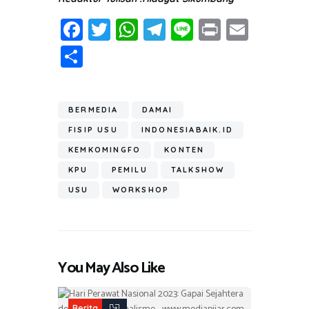
Fa
T
W
T
Li
Pr
E
ce
wi
h
el
n
in
m
S
b
tt
at
e
e
t
ail
h
o
er
s
gr
ar
ok
A
a
BERMEDIA
DAMAI
e
p
m
FISIP USU
INDONESIABAIK.ID
p
KEMKOMINGFO
KONTEN
KPU
PEMILU
TALKSHOW
USU
WORKSHOP
You May Also Like
Berita