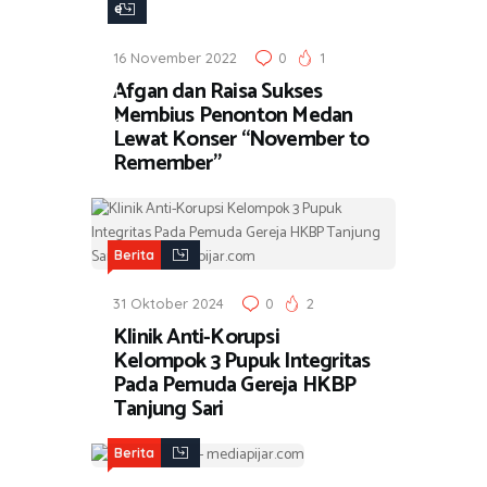
e
r
16 November 2022
0
1
i
Afgan dan Raisa Sukses
t
Membius Penonton Medan
a
Lewat Konser “November to
Remember”
Berita
31 Oktober 2024
0
2
Klinik Anti-Korupsi
Kelompok 3 Pupuk Integritas
Pada Pemuda Gereja HKBP
Tanjung Sari
Berita