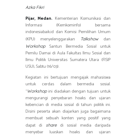
ar
ok
A
a
e
Azka Fikri
p
m
Pijar, Medan.
Kementerian Komunikasi dan
p
Informasi (Kemkominfo) bersama
indonesiabaik.id dan Komisi Pemilihan Umum
(KPU) menyelenggarakan
dan
Talkshow
Santun Bermedia Sosial untuk
Workshop
Pemilu Damai di Aula Fakultas Ilmu Sosial dan
Ilmu Politik Universitas Sumatera Utara (FISIP
USU), Sabtu (16/03).
Kegiatan ini bertujuan mengajak mahasiswa
untuk cerdas dalam bermedia sosial.
“
ini diadakan dengan tujuan untuk
W
orkshop
mengurangi penyebaran hoaks dan ujaran
kebencian di media sosial di tahun politik ini.
Disini peserta akan diajarkan juga bagaimana
membuat sebuah konten yang positif yang
dapat di
di sosial media daripada
share
menyebar luaskan hoaks dan ujaran