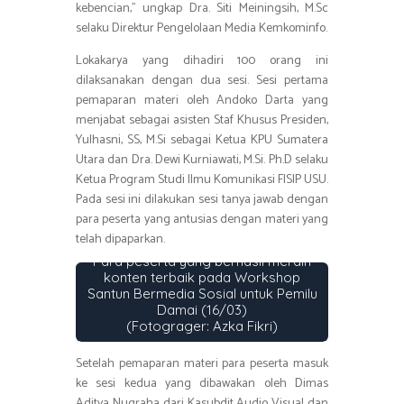
kebencian,” ungkap Dra. Siti Meiningsih, M.Sc
selaku Direktur Pengelolaan Media Kemkominfo.
Lokakarya yang dihadiri 100 orang ini
dilaksanakan dengan dua sesi. Sesi pertama
pemaparan materi oleh Andoko Darta yang
menjabat sebagai asisten Staf Khusus Presiden,
Yulhasni, SS, M.Si sebagai Ketua KPU Sumatera
Utara dan Dra. Dewi Kurniawati, M.Si. Ph.D selaku
Ketua Program Studi Ilmu Komunikasi FISIP USU.
Pada sesi ini dilakukan sesi tanya jawab dengan
para peserta yang antusias dengan materi yang
telah dipaparkan.
Para peserta yang berhasil meraih
konten terbaik pada Workshop
Santun Bermedia Sosial untuk Pemilu
Damai (16/03)
(Fotograger: Azka Fikri)
Setelah pemaparan materi para peserta masuk
ke sesi kedua yang dibawakan oleh Dimas
Aditya Nugraha dari Kasubdit Audio Visual dan