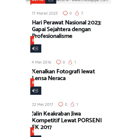
17 Maret 2023
0
7
Hari Perawat Nasional 2023:
Gapai Sejahtera dengan
Profesionalisme
B
e
r
4 Mei 2016
0
1
i
Kenalkan Fotografi lewat
t
Lensa Neraca
a
B
e
r
22 Mei 2017
0
1
i
Jalin Keakraban Jiwa
t
Kompetitif Lewat PORSENI
a
FK 2017
B