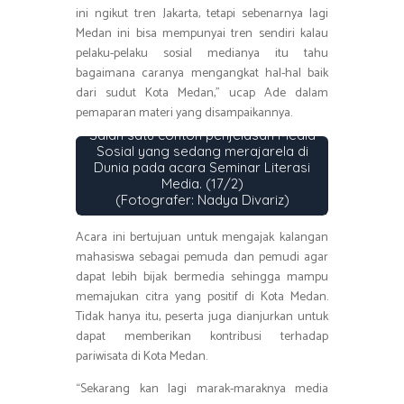
ini ngikut tren Jakarta, tetapi sebenarnya lagi
Medan ini bisa mempunyai tren sendiri kalau
pelaku-pelaku sosial medianya itu tahu
bagaimana caranya mengangkat hal-hal baik
dari sudut Kota Medan,” ucap Ade dalam
pemaparan materi yang disampaikannya.
Salah satu contoh penjelasan Media
Sosial yang sedang merajarela di
Dunia pada acara Seminar Literasi
Media. (17/2)
(Fotografer: Nadya Divariz)
Acara ini bertujuan untuk mengajak kalangan
mahasiswa sebagai pemuda dan pemudi agar
dapat lebih bijak bermedia sehingga mampu
memajukan citra yang positif di Kota Medan.
Tidak hanya itu, peserta juga dianjurkan untuk
dapat memberikan kontribusi terhadap
pariwisata di Kota Medan.
“Sekarang kan lagi marak-maraknya media