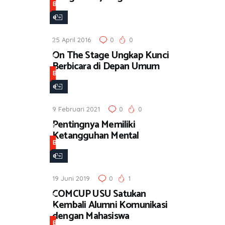
B
e
r
25 April 2016
0
0
i
On The Stage Ungkap Kunci
t
Berbicara di Depan Umum
a
B
e
r
9 Februari 2021
0
0
i
Pentingnya Memiliki
t
Ketangguhan Mental
a
B
e
r
19 Juni 2019
0
1
i
COMCUP USU Satukan
t
Kembali Alumni Komunikasi
a
dengan Mahasiswa
B