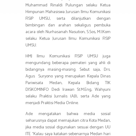
Muhammad Rinaldi Pulungan selaku Ketua
Himpunan Mahasiswa Jurusan Ilmu Komunikasi
FISIP UMSU, serta dilanjutkan dengan
bimbingan dan arahan sekaligus pembuka
acara oleh Nurhasanah Nasution, S.Sos, M.I.Kom
selaku Ketua Jurusan Ilmu Komunikasi FISIP
UMSU.
HMJ Ilmu Komunikasi FISIP UMSU juga
mengundang beberapa pemateri yang ahli di
bidangnya masing-masing. Sebut saja, Drs.
Agus Suryono yang merupakan Kepala Dinas
Pariwisata Medan, Kepala Bidang TIK
DISKOMINFO Dedi Irawan St.M.Eng, Wahyuni
selaku Praktisi Jurnalis (AJI), serta Ade yang
menjadi Praktisi Media Online.
Ade mengatakan bahwa media sosial
seharusnya dapat memajukan citra Kota Medan,
jika media sosial digunakan sesuai dengan UU
ITE “Kalau saya katakan sebenarnya Medan hari