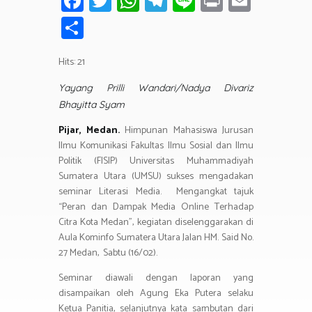
Fa
T
W
T
Li
Pr
E
ce
wi
h
el
n
in
m
S
b
tt
at
e
e
t
ail
h
o
er
s
gr
Hits: 21
ar
ok
A
a
e
Yayang Prilli Wandari/Nadya Divariz
p
m
Bhayitta Syam
p
Pijar, Medan.
Himpunan Mahasiswa Jurusan
Ilmu Komunikasi Fakultas Ilmu Sosial dan Ilmu
Politik (FISIP) Universitas Muhammadiyah
Sumatera Utara (UMSU) sukses mengadakan
seminar Literasi Media. Mengangkat tajuk
“Peran dan Dampak Media Online Terhadap
Citra Kota Medan”, kegiatan diselenggarakan di
Aula Kominfo Sumatera Utara Jalan HM. Said No.
27 Medan, Sabtu (16/02).
Seminar diawali dengan laporan yang
disampaikan oleh Agung Eka Putera selaku
Ketua Panitia, selanjutnya kata sambutan dari