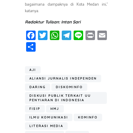
bagaimana dampaknya di Kota Medan ini,”
katanya.
Redaktur Tulisan: Intan Sari
Fa
T
W
T
Li
Pr
E
ce
wi
h
el
n
in
m
S
b
tt
at
e
e
t
ail
h
o
er
s
gr
ar
ok
A
a
AJI
e
p
m
ALIANSI JURNALIS INDEPENDEN
p
DARING
DISKOMINFO
DISKUSI PUBLIK TERKAIT UU
PENYIARAN DI INDONESIA
FISIP
HMJ
ILMU KOMUNIKASI
KOMINFO
LITERASI MEDIA