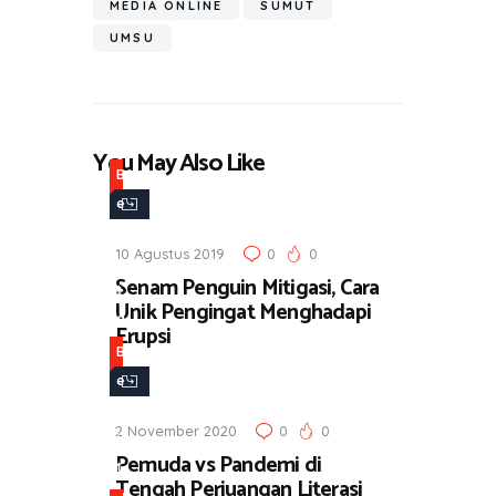
MEDIA ONLINE
SUMUT
UMSU
You May Also Like
B
e
r
10 Agustus 2019
0
0
i
Senam Penguin Mitigasi, Cara
t
Unik Pengingat Menghadapi
a
Erupsi
B
e
r
2 November 2020
0
0
i
Pemuda vs Pandemi di
t
Tengah Perjuangan Literasi
a