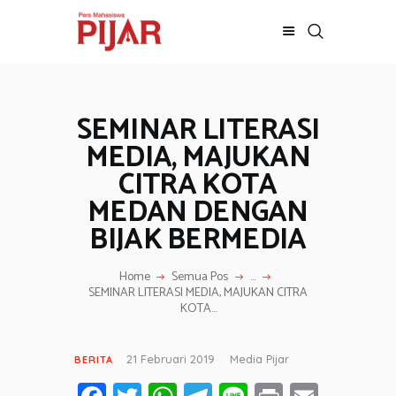
SEMINAR LITERASI
BERITA
ADVERTORIAL
MEDIA, MAJUKAN
SOSOK
CITRA KOTA
GALERI
MEDAN DENGAN
HIBURAN
BIJAK BERMEDIA
JALAN-JALAN
GAYA HIDUP
Home
Semua Pos
...
SEMINAR LITERASI MEDIA, MAJUKAN CITRA
OLAHRAGA
KOTA...
OPINI
21 Februari 2019
Media Pijar
BERITA