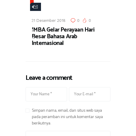
e
r
21 Desember 2018
0
0
i
IMBA Gelar Perayaan Hari
t
Besar Bahasa Arab
a
Internasional
Leave a comment
Simpan nama, email, dan situs web saya
pada peramban ini untuk komentar saya
berikutnya.