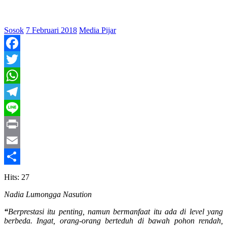
Sosok
7 Februari 2018
Media Pijar
Facebook
Twitter
WhatsApp
Telegram
Line
Print
Email
Share
Hits: 27
Nadia Lumongga Nasution
“
Berprestasi itu penting, namun
be
rmanfaat itu ada di level yang
berbeda. Ingat, orang-orang berteduh di bawah pohon rendah,