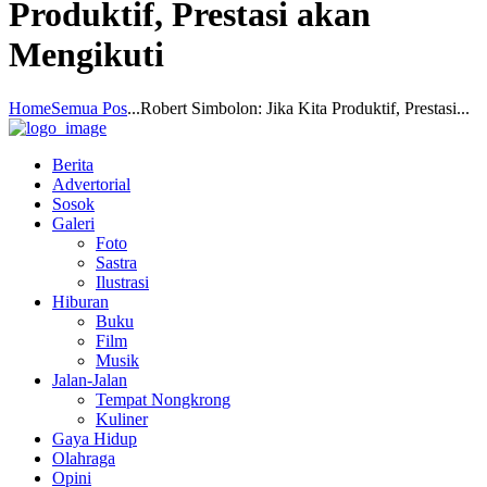
Produktif, Prestasi akan
Mengikuti
Home
Semua Pos
...
Robert Simbolon: Jika Kita Produktif, Prestasi...
Berita
Advertorial
Sosok
Galeri
Foto
Sastra
Ilustrasi
Hiburan
Buku
Film
Musik
Jalan-Jalan
Tempat Nongkrong
Kuliner
Gaya Hidup
Olahraga
Opini