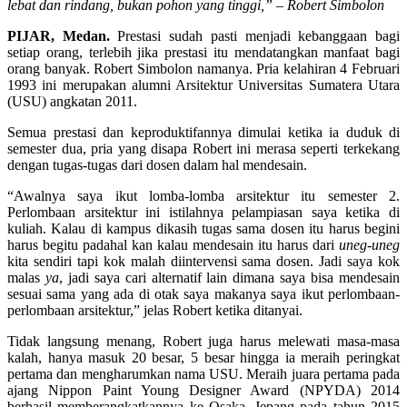
lebat dan rindang, bukan pohon yang tinggi,” – Robert Simbolon
P
IJAR
, Medan.
Prestasi sudah pasti menjadi kebanggaan bagi
setiap orang, terlebih jika prestasi itu mendatangkan manfaat bagi
orang banyak. Robert Simbolon namanya. Pria kelahiran 4 Februari
1993 ini merupakan alumni Arsitektur Universitas Sumatera Utara
(USU) angkatan 2011.
Semua prestasi dan keproduktifannya dimulai ketika ia duduk di
semester dua, pria yang disapa Robert ini merasa seperti terkekang
dengan tugas-tugas dari dosen dalam hal mendesain.
“Awalnya saya ikut lomba-lomba arsitektur itu semester 2.
Perlombaan arsitektur ini istilahnya pelampiasan saya ketika di
kuliah. Kalau di kampus dikasih tugas sama dosen itu harus begini
harus begitu padahal kan kalau mendesain itu harus dari
uneg-uneg
kita sendiri tapi kok malah diintervensi sama dosen. Jadi saya kok
malas
ya
, jadi saya cari alternatif lain dimana saya bisa mendesain
sesuai sama yang ada di otak saya makanya saya ikut perlombaan-
perlombaan arsitektur,” jelas Robert ketika ditanyai.
Tidak langsung menang, Robert juga harus melewati masa-masa
kalah, hanya masuk 20 besar, 5 besar hingga ia meraih peringkat
pertama dan mengharumkan nama USU. Meraih juara pertama pada
ajang Nippon Paint Young Designer Award (NPYDA) 2014
berhasil memberangkatkannya ke Osaka, Jepang pada tahun 2015