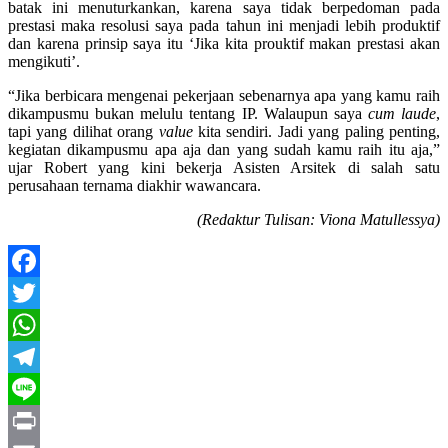
batak ini menuturkankan, karena saya tidak berpedoman pada
prestasi maka resolusi saya pada tahun ini menjadi lebih produktif
dan karena prinsip saya itu ‘Jika kita prouktif makan prestasi akan
mengikuti’.
“Jika berbicara mengenai pekerjaan sebenarnya apa yang kamu raih
dikampusmu bukan melulu tentang IP. Walaupun saya
cum laude
,
tapi yang dilihat orang
value
kita sendiri. Jadi yang paling penting,
kegiatan dikampusmu apa aja dan yang sudah kamu raih itu aja,”
ujar Robert yang kini bekerja Asisten Arsitek di salah satu
perusahaan ternama diakhir wawancara.
(Redaktur Tulisan: Viona Matullessya)
Facebook
Twitter
WhatsApp
Telegram
Line