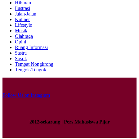
Hiburan
Ilustrasi
Jalan-Jalan
Kuliner
Lifestyle
Musik
Olahraga
Opini
Ruang Informasi
Sastra
Sosok
Tempat Nongkrong
Tengok-Tengok
Follow Us on Instagram
2012-sekarang | Pers Mahasiswa Pijar