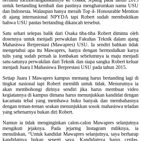
untuk bertanding kembali dan pastinya mengharumkan nama USU
dan Indonesia. Walaupun hanya meraih Top 4- Honourable Mention
di ajang internasional NPYDA tapi Robert sudah membuktikan
bahwa USU pantas bertanding dikancah tersebut.
Satu sehari selepas balik dari Osaka tiba-tiba Robert diminta oleh
dosennya untuk menjadi perwakilan Fakultas Teknik dalam ajang
Mahasiswa Berprestasi (Mawapres) USU. Ia sendiri bahkan tidak
mengetahui apa itu Mawapres, hanya dengan bermodalkan karya
tulis yang sudah pernah ia lombakan sebelumnya ia maju menjadi
satu-satunya perwakilan dari Teknik dan siapa sangka Robert keluar
menjadi Juara I Mahasiswa Berprestasi USU pada tahun 2015.
Setiap Juara I Mawapres kampus memang harus bertanding lagi di
tingkat nasional tapi Robert memilih untuk tidak. Menurutnya ia
akan membohongi dirinya sendiri jika harus membuat video
kegiatannya di kampus dimana harus menunjukkan kandidat dengan
kacamata tebal yang membawa buku banyak dan membahasnya
dengan teman-teman seakan menunjukkan sosok mahasiswa teladan
yang sebenarnya bukan diri Robert.
Namun ia tidak menginginkan calon-calon Mawapres selanjutnya
mengikuti jejaknya. Pada jejaring Instagram miliknya, ia
menuliskan, “Untuk kandidat Mawapres selanjutnya, saya berharap
kandidatnya bukan seperti saya. Kandidatnya harus cerdas,