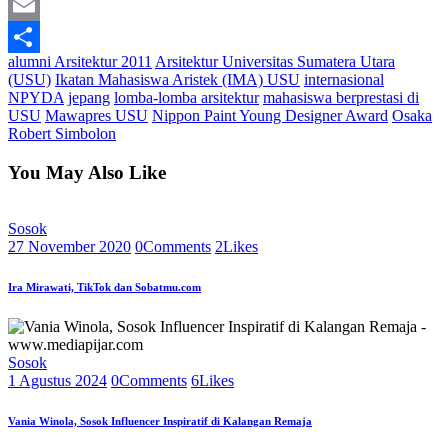
Print
Email
alumni Arsitektur 2011
Arsitektur Universitas Sumatera Utara
Share
(USU)
Ikatan Mahasiswa Aristek (IMA) USU
internasional
NPYDA
jepang
lomba-lomba arsitektur
mahasiswa berprestasi di
USU
Mawapres USU
Nippon Paint Young Designer Award
Osaka
Robert Simbolon
You May Also Like
Sosok
27 November 2020
0
Comments
2
Likes
Ira Mirawati, TikTok dan Sobatmu.com
Sosok
1 Agustus 2024
0
Comments
6
Likes
Vania Winola, Sosok Influencer Inspiratif di Kalangan Remaja