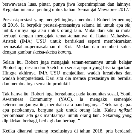
berwawasan luas, pintar, punya jiwa kepemimpinan dan lainnya.
Kegiatan ini amat penting untuk kalian. Semangat Mawapres 2017.”
Prestasi-prestasi yang mengelilinginya membuat Robert termenung
di 2016. Ia berpikir prestasi-prestasinya selama ini untuk apa
sih,
untuk dirinya aja atau untuk orang lain. Mulai dari situ ia mulai
berbagi dengan mengajak teman-temannya di Ikatan Mahasiswa
Aristek (IMA) USU untuk berdiskusi seperti membicarakan
permasalahan-permasalahan di Kota Medan dan memberi solusi
dengan gambar sketsa-sketsa
bareng.
Selain itu, Robert juga mengajak teman-temannya untuk belajar
Photoshop, desain dan Sketch up serta apapun yang bisa ia ajarkan.
Hingga akhirnya IMA USU menjadikan wadah kreativitas dan
wadah komputerisasi. Dari situ dia merasa prestasinya itu bernilai
dan membuatnya semakin produktif.
Tak hanya itu, Robert juga bergabung pada komunitas sosial, Youth
Awareness Community (YAC). Ia mengaku semenjak
ketermenungannya itu, merubah cara pandanganya. “Sekarang apa-
apa patokannya, berguna gak untuk orang lain. Kalau
ngikuti
perlombaan ada gak manfaatnya untuk orang lain. Sekarang yang
dipikirkan berbagi, berbagi dan berbagi.”
Ketika ditanyai tentang resolusinya di tahun 2018, pria berdarah