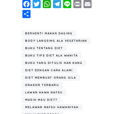
Fa
T
W
T
Li
Pr
E
ce
wi
h
el
n
in
m
S
b
tt
at
e
e
t
ail
h
o
er
s
gr
ar
ok
A
a
BERHENTI MAKAN DAGING
e
p
m
BODY LANGSING ALA VEGETARIAN
p
BUKU TENTANG DIET
BUKU TIPS DIET ALA WANITA
BUKU YANG DITULIS HAN KANG
DIET DENGAN CARA ALAMI
DIET MEMBUAT ORANG GILA
DRAKOR TERBARU
LAWAN HAWA NAFSU
MASIH MAU DIET?
MELAWAN NAFSU HAWANIYAH