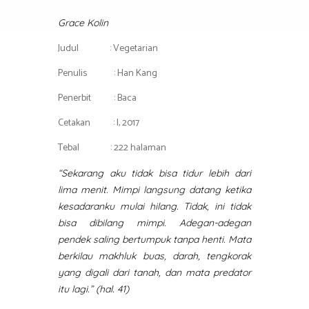
o
er
s
gr
ar
ok
A
a
e
Grace Kolin
p
m
Judul : Vegetarian
p
Penulis : Han Kang
Penerbit : Baca
Cetakan : I, 2017
Tebal : 222 halaman
“Sekarang aku tidak bisa tidur lebih dari
lima menit. Mimpi langsung datang ketika
kesadaranku mulai hilang. Tidak, ini tidak
bisa dibilang mimpi. Adegan-adegan
pendek saling bertumpuk tanpa henti. Mata
berkilau makhluk buas, darah, tengkorak
yang digali dari tanah, dan mata predator
itu lagi.” (hal. 41)