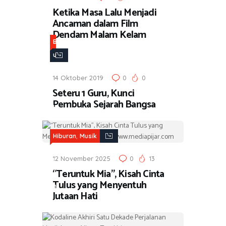
Ketika Masa Lalu Menjadi
Ancaman dalam Film
Dendam Malam Kelam
B
u
k
14 Oktober 2019
0
0
u
Seteru 1 Guru, Kunci
,
Pembuka Sejarah Bangsa
H
i
b
,
Hiburan
Musik
u
12 November 2025
0
13
r
“Teruntuk Mia”, Kisah Cinta
a
Tulus yang Menyentuh
n
Jutaan Hati