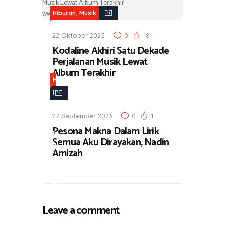
,
Hiburan
Musik
22 Oktober 2025
0
18
Kodaline Akhiri Satu Dekade
Perjalanan Musik Lewat
Album Terakhir
H
i
b
27 September 2023
0
1
u
Pesona Makna Dalam Lirik
r
Semua Aku Dirayakan, Nadin
a
Amizah
n
,
M
u
Leave a comment
s
i