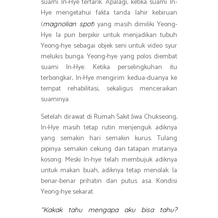
suami In-Hye tertarik. Apalagi, ketika suami In-
Hye mengetahui fakta tanda lahir kebiruan
(
) yang masih dimiliki Yeong-
magnolian spot
Hye. Ia pun berpikir untuk menjadikan tubuh
Yeong-hye sebagai objek seni untuk video syur
melukis bunga. Yeong-hye yang polos diembat
suami In-Hye. Ketika perselingkuhan itu
terbongkar, In-Hye mengirim kedua-duanya ke
tempat rehabilitasi, sekaligus menceraikan
suaminya.
Setelah dirawat di Rumah Sakit Jiwa Chukseong,
In-Hye masih tetap rutin menjenguk adiknya
yang semakin hari semakin kurus. Tulang
pipinya semakin cekung dan tatapan matanya
kosong. Meski In-hye telah membujuk adiknya
untuk makan buah, adiknya tetap menolak. Ia
benar-benar prihatin dan putus asa. Kondisi
Yeong-hye sekarat.
“Kakak tahu mengapa aku bisa tahu?