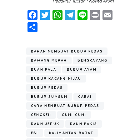
Redaktur Tulisan : Novita Arum
Fa
T
W
T
Li
Pr
E
ce
wi
h
el
n
in
m
S
b
tt
at
e
e
t
ail
h
o
er
s
gr
ar
ok
A
a
BAHAN MEMBUAT BUBUR PEDAS
e
p
m
BAWANG MERAH
BENGKAYANG
p
BUAH PALA
BUBUR AYAM
BUBUR KACANG HIJAU
BUBUR PEDAS
BUBUR SUMSUM
CABAI
CARA MEMBUAT BUBUR PEDAS
CENGKEH
CUMI-CUMI
DAUN JERUK
DAUN PAKIS
EBI
KALIMANTAN BARAT