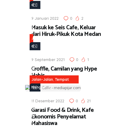
J
a
a
l
l
9 Januari 2022
0
2
a
Masuk ke Seis Cafe, Keluar
a
n
dari Hiruk-Pikuk Kota Medan
n
-
J
,
J
a
K
a
l
u
l
9 September 2021
0
1
a
l
Croffle, Camilan yang Hype
a
n
i
Habis
n
-
,
Jalan-Jalan
Tempat
n
,
J
Nongkrong
e
T
a
r
e
l
11 Desember 2022
0
21
m
Garasi Food & Drink, Kafe
a
p
Ekonomis Penyelamat
n
Mahasiswa
a
,
t
K