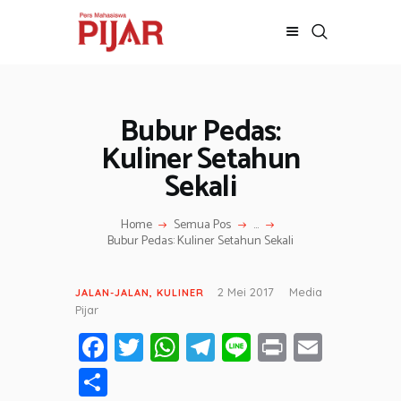
o
d
.
b
l
o
g
Bubur Pedas:
BERITA
s
p
ADVERTORIAL
Kuliner Setahun
o
t
SOSOK
Sekali
.
GALERI
c
o
HIBURAN
Home
Semua Pos
...
m
Bubur Pedas: Kuliner Setahun Sekali
JALAN-JALAN
GAYA HIDUP
2 Mei 2017
Media
JALAN-JALAN
,
KULINER
OLAHRAGA
Pijar
OPINI
Fa
T
W
T
Li
Pr
E
ce
wi
h
el
n
in
m
S