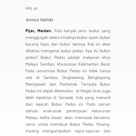
b
tt
at
e
e
t
ail
h
o
er
s
gr
Hits: 41
ar
ok
A
a
e
Annisa Nahda
p
m
Pijar, Medan.
Ada banyak jenis bubur yang
p
menggugah selera misalnya bubur ayam, bubur
kacang hijau dan bubur lainnya. Kali ini akan
dibahas mengenai bubur pedas. Apa itu bubur
pedas? Bubur Pedas adalah makanan khas
Melayu Sambas, khususnya Kalimantan Barat.
Pada umumnya Bubur Pedas ini tidak hanya
ada di Sambas, Singkawang, Bengkayang,
Mempawah dan Pontianak. Ternyata Bubur
Pedas ini dapat ditemukan di Negeri Jiran juga
lebih tepatnya di Sarawak. Ada yang menarik
dari sejarah Bubur Pedas ini. Pada zaman
dahulu anak-anak perempuan keturunan
Melayu ketika bosan akan memasak bersama-
sama untuk membuat Bubur Pedas. Masing-
masing mengumpulkan sayur-sayuran dan