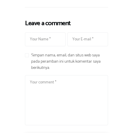
N
u
o
l
n
Leave a comment
i
g
n
k
e
r
r
o
Simpan nama, email, dan situs web saya
n
pada peramban ini untuk komentar saya
g
berikutnya.