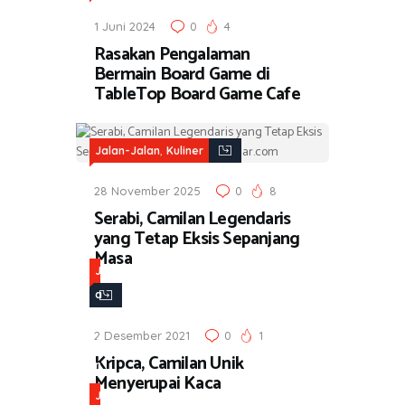
1 Juni 2024
0
4
Rasakan Pengalaman
Bermain Board Game di
TableTop Board Game Cafe
,
Jalan-Jalan
Kuliner
28 November 2025
0
8
Serabi, Camilan Legendaris
yang Tetap Eksis Sepanjang
Masa
J
a
l
2 Desember 2021
0
1
a
Kripca, Camilan Unik
n
Menyerupai Kaca
-
J