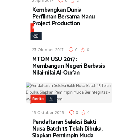
2 April 2017
0
2
i
Kembangkan Dunia
t
Perfilman Bersama Manu
a
Project Production
B
e
r
23 Oktober 2017
0
0
i
MTQM USU 2017 :
t
Membangun Negeri Berbasis
a
Nilai-nilai Al-Qur’an
Berita
15 Oktober 2025
0
4
Pendaftaran Seleksi Bakti
Nusa Batch 15 Telah Dibuka,
Siapkan Pemimpin Muda