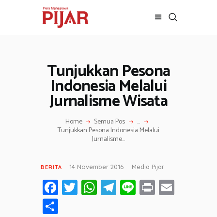
Tunjukkan Pesona
BERITA
ADVERTORIAL
Indonesia Melalui
SOSOK
Jurnalisme Wisata
GALERI
HIBURAN
Home
Semua Pos
...
Tunjukkan Pesona Indonesia Melalui
JALAN-JALAN
Jurnalisme...
GAYA HIDUP
OLAHRAGA
14 November 2016
Media Pijar
BERITA
OPINI
Fa
T
W
T
Li
Pr
E
ce
wi
h
el
n
in
m
S