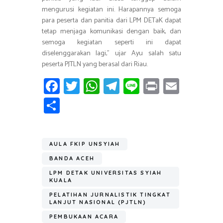
mengurusi kegiatan ini. Harapannya semoga
para peserta dan panitia dari LPM DETaK dapat
tetap menjaga komunikasi dengan baik, dan
semoga kegiatan seperti ini dapat
diselenggarakan lagi,” ujar Ayu salah satu
peserta PJTLN yang berasal dari Riau.
Fa
T
W
T
Li
Pr
E
ce
wi
h
el
n
in
m
S
b
tt
at
e
e
t
ail
h
o
er
s
gr
ar
ok
A
a
AULA FKIP UNSYIAH
e
p
m
BANDA ACEH
p
LPM DETAK UNIVERSITAS SYIAH
KUALA
PELATIHAN JURNALISTIK TINGKAT
LANJUT NASIONAL (PJTLN)
PEMBUKAAN ACARA