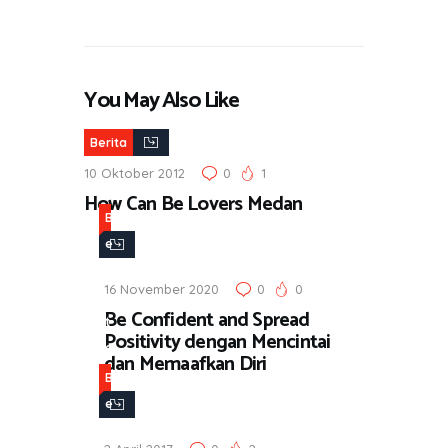
You May Also Like
Berita
10 Oktober 2012
0
1
How Can Be Lovers Medan
B
e
r
16 November 2020
0
0
i
Be Confident and Spread
t
Positivity dengan Mencintai
a
dan Memaafkan Diri
B
e
r