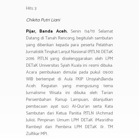
b
tt
at
e
e
t
ail
h
o
er
s
gr
Hits: 3
ar
ok
A
a
e
Chikita Putri Liani
p
m
Pijar, Banda Aceh.
Senin (14/11) Selamat
p
Datang di Tanah Rencong, begitulah sambutan
yang diberikan kepada para peserta Pelatihan
Jurnalistik Tingkat Lanjut Nasional (PJTLN) DETaK
2016. PJTLN yang diselenggarakan oleh LPM
DETaK Universitas Syiah Kuala ini resmi dibuka.
Acara pembukaan dimulai pada pukul 09.00
WIB bertempat di Aula FKIP Unsyiah,Banda
Aceh. Kegiatan yang mengusung tema
Jurnalisme Wisata ini dibuka oleh Tarian
Persembahan Ranup Lampuan, dilanjutkan
pembacaan ayat suci Al-Qur’an serta Kata
Sambutan dari Ketua Panitia PJTLN (Achmad
Julio), Pimpinan Umum LPM DETaK (Masridho
Rambey) dan Pembina LPM DETaK (Ir. TM
Zulfikar MP).