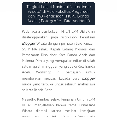
Pembukaan Pelatihan Jurnalistik
Tingkat Lanjut Nasional “Jurnalisme
Wisata” di Aula Fakultas Keguruan
dan Ilmu Pendidikan (FKIP), Banda
Aceh. ( Fotografer : Dita Andriani )
Pada acara pembukaan PJTLN LPM DETaK ini
diselenggarakan juga Workshop Penulisan
Wisata dengan pemateri Said Fauzan,
Blogger
S.STP. MA selaku Kepala Bidang Promosi dan
Pemasaran Disbudpar Kota Banda Aceh dan
Makmur Dimila yang merupakan editor di salah
satu majalah mingguan yang ada di Kota Banda
Aceh. Workshop ini bertujuan untuk
memberikan motivasi kepada para
blogger
muda yang terbuka untuk seluruh mahasiswa
se-Kota Banda Aceh.
Masridho Rambey selaku Pimpinan Umum LPM
DETaK menjelaskan bahwa tema Jurnalisme
Wisata diambil karena melihat kemajuan
persma yang saat ini tidak hanya fokus pada