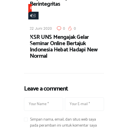
Berintegritas
B
e
r
22 Juni 2020
0
0
i
KSR UNS Mengajak Gelar
t
Seminar Online Bertajuk
a
Indonesia Hebat Hadapi New
Normal
Leave a comment
Simpan nama, email, dan situs web saya
pada peramban ini untuk komentar saya