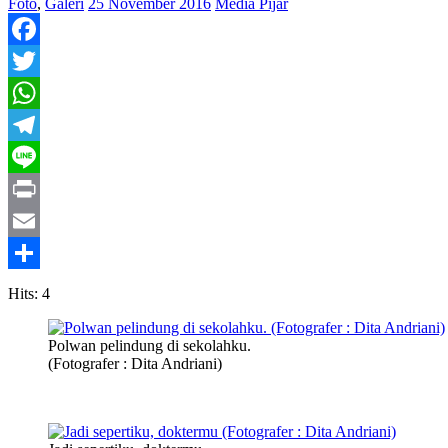
Foto
,
Galeri
25 November 2016
Media Pijar
Facebook
Twitter
WhatsApp
Telegram
Line
Print
Email
Share
Hits: 4
Polwan pelindung di sekolahku.
(Fotografer : Dita Andriani)