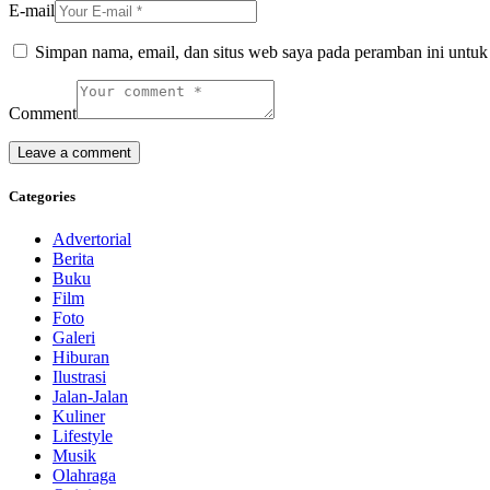
E-mail
Simpan nama, email, dan situs web saya pada peramban ini untuk
Comment
Categories
Advertorial
Berita
Buku
Film
Foto
Galeri
Hiburan
Ilustrasi
Jalan-Jalan
Kuliner
Lifestyle
Musik
Olahraga