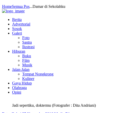
Home
Semua Pos
...
Damar di Sekolahku
Berita
Advertorial
Sosok
Galeri
Foto
Sastra
Ilustrasi
Hiburan
Buku
Film
Musik
Jalan-Jalan
Tempat Nongkrong
Kuliner
Gaya Hidup
Olahraga
Opini
Jadi sepertiku, doktermu (Fotografer : Dita Andriani)