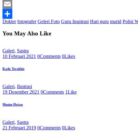
Print
Email
Dokter
fotografer
Geleri Foto
Guru Inspirasi
Hari guru
murid
Polisi 
Share
You May Also Like
Galeri
,
Sastra
10 Februari 2021
0
Comments
0
Likes
Kado Terakhir
Galeri
,
Ilustrasi
19 Desember 2021
0
Comments
1
Like
Musim Hujan
Galeri
,
Sastra
21 Februari 2019
0
Comments
0
Likes