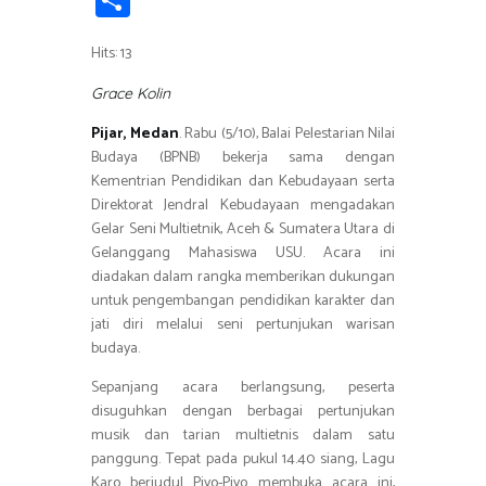
b
tt
at
e
e
t
ail
h
o
er
s
gr
Hits: 13
ar
ok
A
a
e
Grace Kolin
p
m
Pijar, Medan
. Rabu (5/10), Balai Pelestarian Nilai
p
Budaya (BPNB) bekerja sama dengan
Kementrian Pendidikan dan Kebudayaan serta
Direktorat Jendral Kebudayaan mengadakan
Gelar Seni Multietnik, Aceh & Sumatera Utara di
Gelanggang Mahasiswa USU. Acara ini
diadakan dalam rangka memberikan dukungan
untuk pengembangan pendidikan karakter dan
jati diri melalui seni pertunjukan warisan
budaya.
Sepanjang acara berlangsung, peserta
disuguhkan dengan berbagai pertunjukan
musik dan tarian multietnis dalam satu
panggung. Tepat pada pukul 14.40 siang, Lagu
Karo berjudul Piyo-Piyo membuka acara ini,