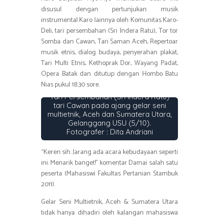
disusul dengan pertunjukan musik
instrumental Karo lainnya oleh Komunitas Karo-
Deli, tari persembahan (Sri Indera Ratu), Tor tor
Somba dan Cawan, Tari Saman Aceh, Repertoar
musik etnis, dialog budaya, penyerahan plakat,
Tari Multi Etnis, Kethoprak Dor, Wayang Padat,
Opera Batak dan ditutup dengan Hombo Batu
Nias pukul 18.30 sore.
Tari Persembahan (Sri Indera Ratu)
tari Cawan pada ajang gelar seni
multietnik, Aceh dan Sumatera Utara,
Gelanggang USU (5/10).
Fotografer : Dita Andriani
“Keren sih. Jarang ada acara kebudayaan seperti
ini. Menarik banget!” komentar Damai salah satu
peserta (Mahasiswi Fakultas Pertanian Stambuk
2011).
Gelar Seni Multietnik, Aceh & Sumatera Utara
tidak hanya dihadiri oleh kalangan mahasiswa