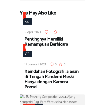
You May Also Like
B
e
r
5 April 2021
0
0
i
Pentingnya Memiliki
t
Kemampuan Berbicara
a
B
e
r
11 Januari 2021
0
0
i
Keindahan Fotografi Jalanan
t
di Tengah Pandemi Meski
a
Hanya dengan Kamera
Ponsel