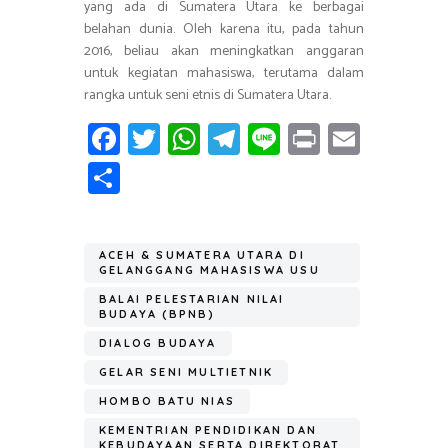
yang ada di Sumatera Utara ke berbagai
belahan dunia. Oleh karena itu, pada tahun
2016, beliau akan meningkatkan anggaran
untuk kegiatan mahasiswa, terutama dalam
rangka untuk seni etnis di Sumatera Utara.
Fa
T
W
T
Li
Pr
E
ce
wi
h
el
n
in
m
S
b
tt
at
e
e
t
ail
h
o
er
s
gr
ar
ok
A
a
ACEH & SUMATERA UTARA DI
e
GELANGGANG MAHASISWA USU
p
m
BALAI PELESTARIAN NILAI
p
BUDAYA (BPNB)
DIALOG BUDAYA
GELAR SENI MULTIETNIK
HOMBO BATU NIAS
KEMENTRIAN PENDIDIKAN DAN
KEBUDAYAAN SERTA DIREKTORAT