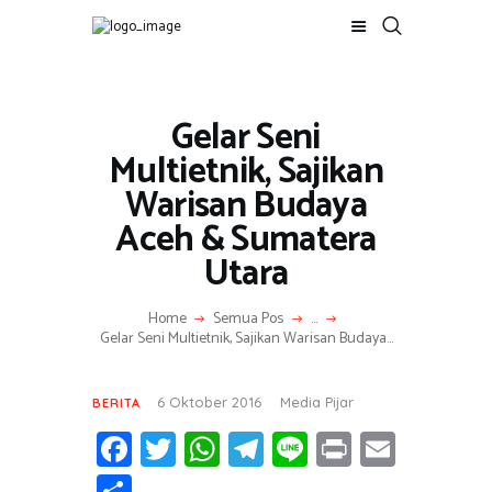
Gelar Seni
Multietnik, Sajikan
Warisan Budaya
Aceh & Sumatera
Utara
Home
Semua Pos
...
Gelar Seni Multietnik, Sajikan Warisan Budaya...
6 Oktober 2016
Media Pijar
BERITA
Fa
T
W
T
Li
Pr
E
ce
wi
h
el
n
in
m
S