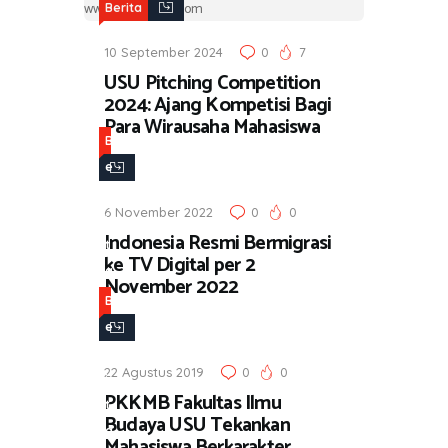
Berita
10 September 2024
0
7
USU Pitching Competition
2024: Ajang Kompetisi Bagi
Para Wirausaha Mahasiswa
B
e
r
6 November 2022
0
0
i
Indonesia Resmi Bermigrasi
t
ke TV Digital per 2
a
November 2022
B
e
r
22 Agustus 2019
0
0
i
PKKMB Fakultas Ilmu
t
Budaya USU Tekankan
a
Mahasiswa Berkarakter