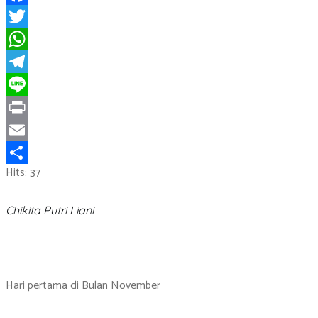
Facebook
Twitter
WhatsApp
Telegram
Line
Print
Email
Hits: 37
Share
Chikita Putri Liani
Hari pertama di Bulan November