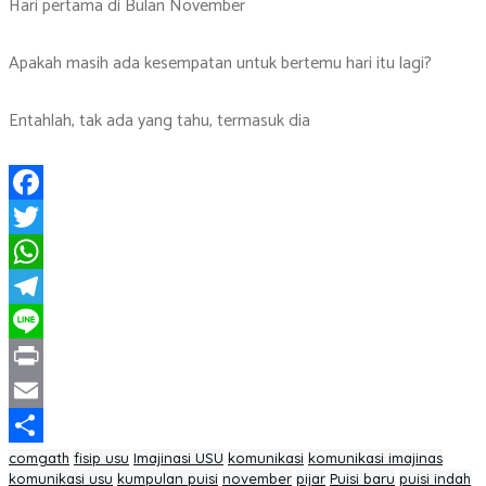
Hari pertama di Bulan November
Apakah masih ada kesempatan untuk bertemu hari itu lagi?
Entahlah, tak ada yang tahu, termasuk dia
Facebook
Twitter
WhatsApp
Telegram
Line
Print
Email
Share
comgath
fisip usu
Imajinasi USU
komunikasi
komunikasi imajinas
komunikasi usu
kumpulan puisi
november
pijar
Puisi baru
puisi indah