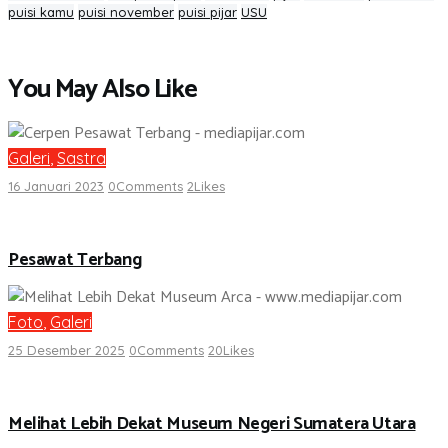
puisi kamu
puisi november
puisi pijar
USU
You May Also Like
Galeri
,
Sastra
16 Januari 2023
0
Comments
2
Likes
Pesawat Terbang
Foto
,
Galeri
25 Desember 2025
0
Comments
20
Likes
Melihat Lebih Dekat Museum Negeri Sumatera Utara