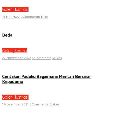
Galeri
,
Ilustrasi
14 Mei 2022
0
Comments
1
Like
Beda
Galeri
,
Sastra
27 November 2023
0
Comments
3
Likes
Ceritakan Padaku Bagaimana Mentari Bersinar
Kepadamu
Galeri
,
Ilustrasi
1 November 2021
0
Comments
0
Likes