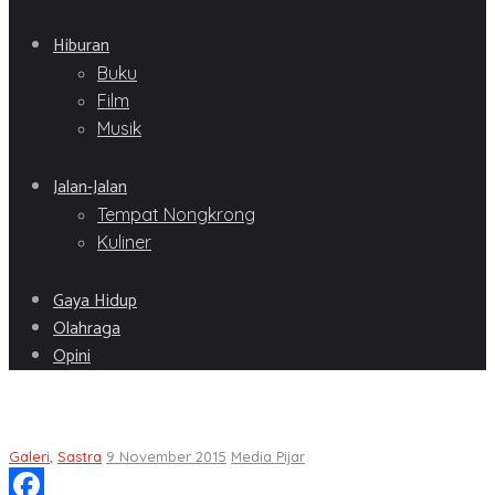
Hiburan
Buku
Film
Musik
Jalan-Jalan
Tempat Nongkrong
Kuliner
Gaya Hidup
Olahraga
Opini
Galeri
,
Sastra
9 November 2015
Media Pijar