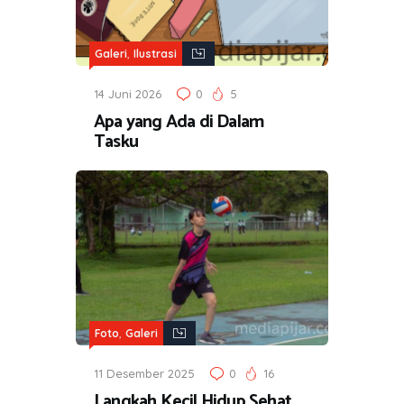
,
Galeri
Ilustrasi
14 Juni 2026
0
5
Apa yang Ada di Dalam
Tasku
,
Foto
Galeri
11 Desember 2025
0
16
Langkah Kecil Hidup Sehat