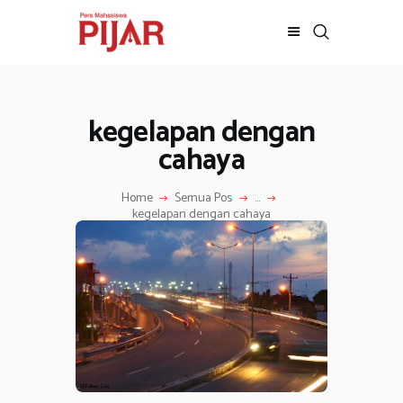
kegelapan dengan
BERITA
ADVERTORIAL
cahaya
SOSOK
Home
Semua Pos
...
GALERI
kegelapan dengan cahaya
HIBURAN
JALAN-JALAN
GAYA HIDUP
OLAHRAGA
OPINI