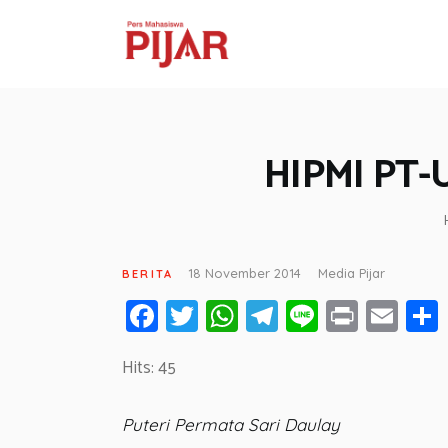
HIPMI PT-
18 November 2014
Media Pijar
BERITA
Fa
T
W
T
Li
Pr
E
ce
wi
h
el
n
in
m
Hits: 45
b
tt
at
e
e
t
ail
o
er
s
gr
Puteri Permata Sari Daulay
ok
A
a