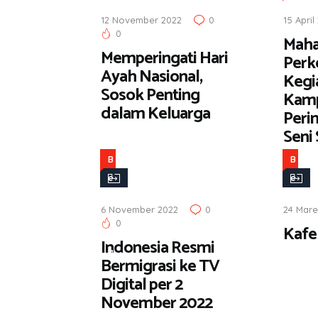
r
12 November 2022
0
15 April
i
0
Maha
t
Memperingati Hari
Per
a
Ayah Nasional,
Kegia
Sosok Penting
Kamp
dalam Keluarga
Peri
Seni
B
B
e
e
r
r
6 November 2022
0
24 Mare
i
i
0
Kafe
t
t
Indonesia Resmi
a
a
Bermigrasi ke TV
,
Digital per 2
J
November 2022
a