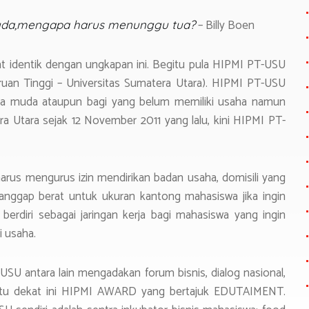
– Billy Boen
 muda,mengapa harus menunggu tua?
at identik dengan ungkapan ini. Begitu pula HIPMI PT-USU
an Tinggi – Universitas Sumatera Utara). HIPMI PT-USU
a muda ataupun bagi yang belum memiliki usaha namun
era Utara sejak 12 November 2011 yang lalu, kini HIPMI PT-
rus mengurus izin mendirikan badan usaha, domisili yang
ianggap berat untuk ukuran kantong mahasiswa jika ingin
erdiri sebagai jaringan kerja bagi mahasiswa yang ingin
 usaha.
USU antara lain mengadakan forum bisnis, dialog nasional,
ktu dekat ini HIPMI AWARD yang bertajuk EDUTAIMENT.