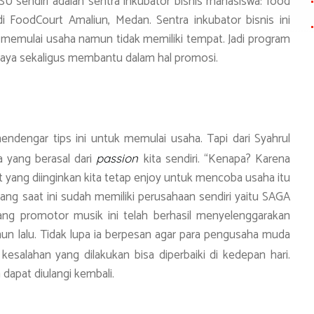
U sendiri adalah sentra inkubator bisnis mahasiswa: food
 FoodCourt Amaliun, Medan. Sentra inkubator bisnis ini
memulai usaha namun tidak memiliki tempat. Jadi program
biaya sekaligus membantu dalam hal promosi.
ndengar tips ini untuk memulai usaha. Tapi dari Syahrul
a yang berasal dari
kita sendiri. “Kenapa? Karena
passion
et yang diinginkan kita tetap enjoy untuk mencoba usaha itu
ng saat ini sudah memiliki perusahaan sendiri yaitu SAGA
ang promotor musik ini telah berhasil menyelenggarakan
un lalu. Tidak lupa ia berpesan agar para pengusaha muda
 kesalahan yang dilakukan bisa diperbaiki di kedepan hari.
 dapat diulangi kembali.