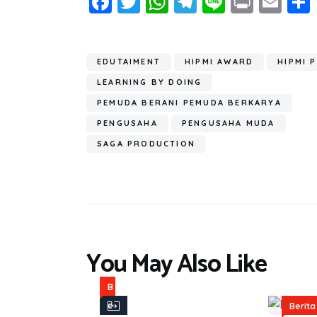
Fa
T
W
T
Li
Pr
E
ce
wi
h
el
n
in
m
b
tt
at
e
e
t
ail
o
er
s
gr
EDUTAIMENT
HIPMI AWARD
HIPMI 
ok
A
a
LEARNING BY DOING
p
m
PEMUDA BERANI PEMUDA BERKARYA
PENGUSAHA
PENGUSAHA MUDA
p
SAGA PRODUCTION
You May Also Like
B
e
Berita