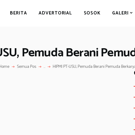
BERITA
BERITA
ADVERTORIAL
SOSOK
GALERI
ADVERTORIAL
SOSOK
GALERI
USU, Pemuda Berani Pemud
HIBURAN
JALAN-JALAN
Home
Semua Pos
...
HIPMI PT-USU, Pemuda Berani Pemuda Berkary
GAYA HIDUP
OLAHRAGA
S
OPINI
h
ar
e