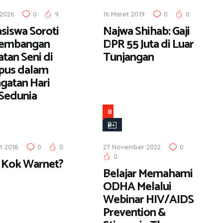
r
 2026
0
9
16 Maret 2019
0
0
i
siswa Soroti
Najwa Shihab: Gaji
t
kembangan
DPR 55 Juta di Luar
a
tan Seni di
Tunjangan
us dalam
ngatan Hari
 Sedunia
B
e
r
t 2018
0
0
27 November 2022
0
i
0
 Kok Warnet?
t
Belajar Memahami
a
ODHA Melalui
Webinar HIV/AIDS
Prevention &