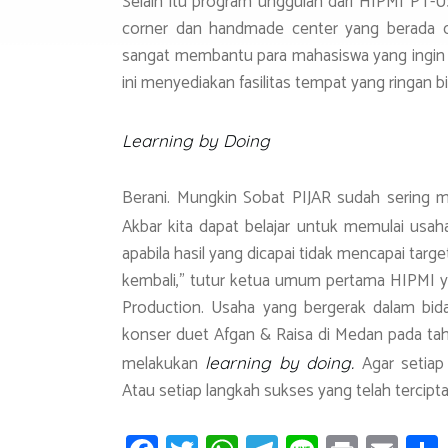
Selain itu program unggulan dari HIPMI PT-US
corner dan handmade center yang berada di
sangat membantu para mahasiswa yang ingin 
ini menyediakan fasilitas tempat yang ringan 
Learning by
D
oing
Berani. Mungkin Sobat PIJAR sudah sering me
Akbar kita dapat belajar untuk memulai usah
apabila hasil yang dicapai tidak mencapai targ
kembali,” tutur ketua umum pertama HIPMI ya
Production. Usaha yang bergerak dalam bid
konser duet Afgan & Raisa di Medan pada tah
melakukan
Agar setiap
learning by doing.
Atau setiap langkah sukses yang telah tercipta