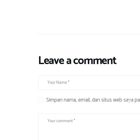
l
a
n
-
J
a
l
Leave a comment
a
n
,
T
e
Simpan nama, email, dan situs web saya p
m
p
a
t
N