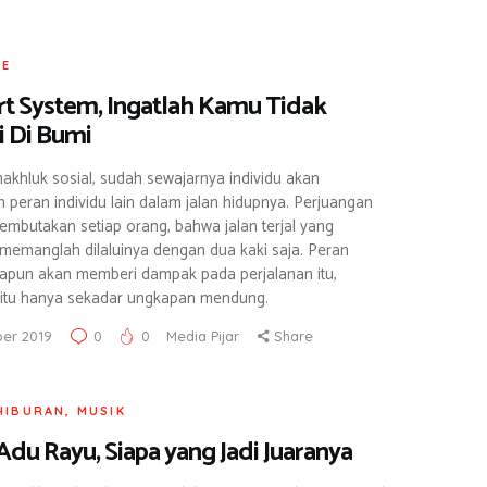
LE
t System, Ingatlah Kamu Tidak
i Di Bumi
akhluk sosial, sudah sewajarnya individu akan
n peran individu lain dalam jalan hidupnya. Perjuangan
mbutakan setiap orang, bahwa jalan terjal yang
a memanglah dilaluinya dengan dua kaki saja. Peran
papun akan memberi dampak pada perjalanan itu,
 itu hanya sekadar ungkapan mendung.
er 2019
0
0
Media Pijar
Share
HIBURAN
,
MUSIK
Adu Rayu, Siapa yang Jadi Juaranya