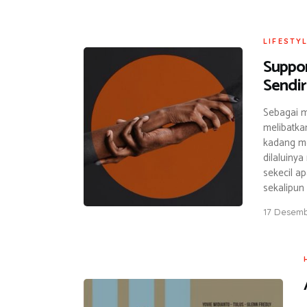
LIFESTY
Suppor
Sendir
Sebagai m
melibatka
kadang me
dilaluiny
sekecil a
sekalipun
17 Desemb