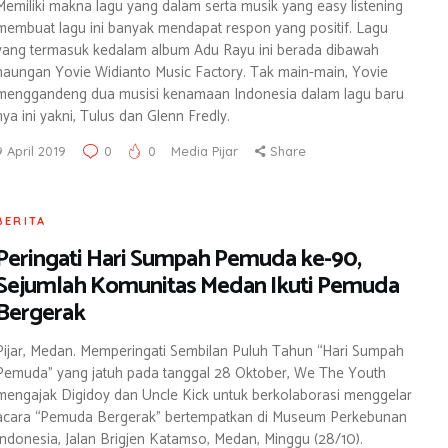
Memiliki makna lagu yang dalam serta musik yang easy listening
membuat lagu ini banyak mendapat respon yang positif. Lagu
yang termasuk kedalam album Adu Rayu ini berada dibawah
naungan Yovie Widianto Music Factory. Tak main-main, Yovie
menggandeng dua musisi kenamaan Indonesia dalam lagu baru
nya ini yakni, Tulus dan Glenn Fredly.
9 April 2019
0
0
Media Pijar
Share
BERITA
Peringati Hari Sumpah Pemuda ke-90,
Sejumlah Komunitas Medan Ikuti Pemuda
Bergerak
Pijar, Medan. Memperingati Sembilan Puluh Tahun “Hari Sumpah
Pemuda” yang jatuh pada tanggal 28 Oktober, We The Youth
mengajak Digidoy dan Uncle Kick untuk berkolaborasi menggelar
acara “Pemuda Bergerak” bertempatkan di Museum Perkebunan
Indonesia, Jalan Brigjen Katamso, Medan, Minggu (28/10).