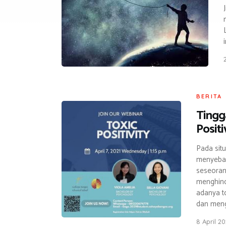
BERITA
Tingga
Positi
Pada situ
menyebab
seseoran
menghind
adanya to
dan meng
8 April 20