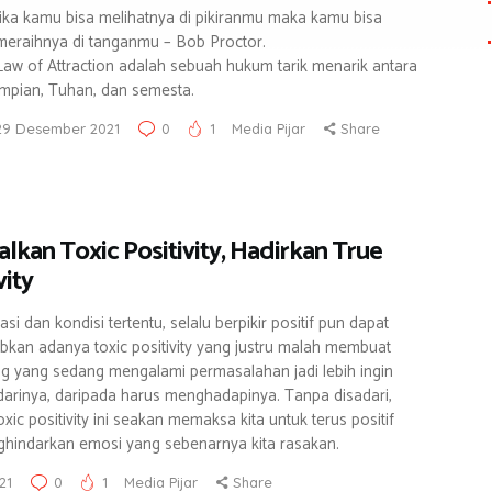
Jika kamu bisa melihatnya di pikiranmu maka kamu bisa
meraihnya di tanganmu – Bob Proctor.
Law of Attraction adalah sebuah hukum tarik menarik antara
impian, Tuhan, dan semesta.
29 Desember 2021
0
1
Media Pijar
Share
lkan Toxic Positivity, Hadirkan True
vity
asi dan kondisi tertentu, selalu berpikir positif pun dapat
kan adanya toxic positivity yang justru malah membuat
g yang sedang mengalami permasalahan jadi lebih ingin
arinya, daripada harus menghadapinya. Tanpa disadari,
xic positivity ini seakan memaksa kita untuk terus positif
hindarkan emosi yang sebenarnya kita rasakan.
21
0
1
Media Pijar
Share