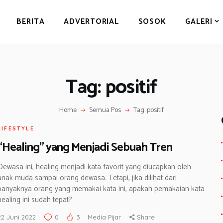
BERITA
BERITA
ADVERTORIAL
SOSOK
GALERI
ADVERTORIAL
SOSOK
GALERI
Tag: positif
HIBURAN
JALAN-JALAN
Home
Semua Pos
Tag: positif
GAYA HIDUP
LIFESTYLE
“Healing” yang Menjadi Sebuah Tren
OLAHRAGA
OPINI
Dewasa ini, healing menjadi kata favorit yang diucapkan oleh
anak muda sampai orang dewasa. Tetapi, jika dilihat dari
banyaknya orang yang memakai kata ini, apakah pemakaian kata
healing ini sudah tepat?
22 Juni 2022
0
3
Media Pijar
Share