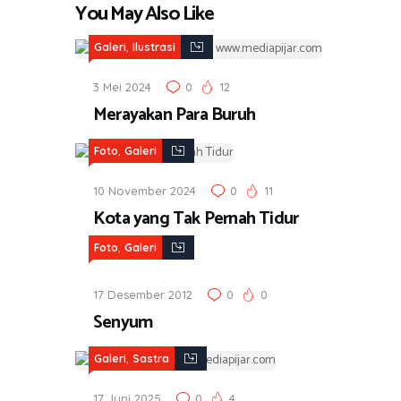
You May Also Like
,
Galeri
Ilustrasi
3 Mei 2024
0
12
Merayakan Para Buruh
,
Foto
Galeri
10 November 2024
0
11
Kota yang Tak Pernah Tidur
,
Foto
Galeri
17 Desember 2012
0
0
Senyum
,
Galeri
Sastra
17 Juni 2025
0
4