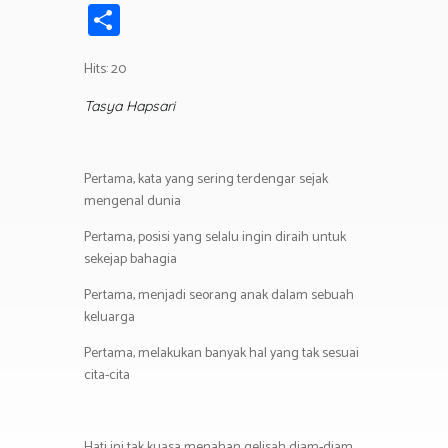
ce
wi
h
el
n
in
m
S
b
tt
at
e
e
t
ail
h
o
er
s
gr
Hits: 20
ar
ok
A
a
e
Tasya Hapsari
p
m
p
Pertama, kata yang sering terdengar sejak
mengenal dunia
Pertama, posisi yang selalu ingin diraih untuk
sekejap bahagia
Pertama, menjadi seorang anak dalam sebuah
keluarga
Pertama, melakukan banyak hal yang tak sesuai
cita-cita
Hati ini tak kuasa menahan gelisah diam-diam