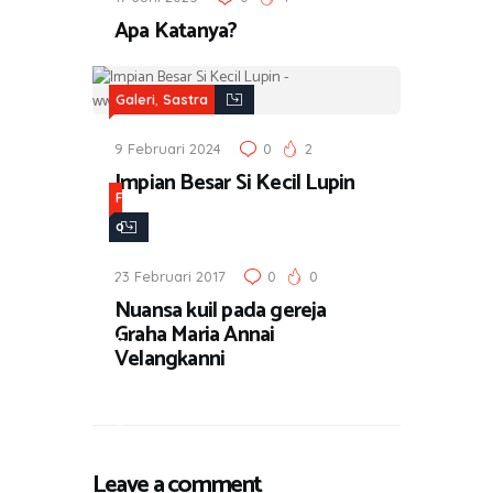
Apa Katanya?
,
Galeri
Sastra
9 Februari 2024
0
2
Impian Besar Si Kecil Lupin
F
o
t
23 Februari 2017
0
0
o
Nuansa kuil pada gereja
,
Graha Maria Annai
G
Velangkanni
a
l
e
r
Leave a comment
i