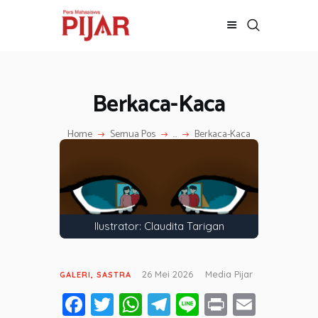
Berkaca-Kaca
BERITA
ADVERTORIAL
Home
Semua Pos
...
Berkaca-Kaca
SOSOK
GALERI
HIBURAN
JALAN-JALAN
GAYA HIDUP
Ilustrator: Claudita Tarigan
OLAHRAGA
OPINI
26 Mei 2026
Media Pijar
GALERI
,
SASTRA
Fa
T
W
T
Li
Pr
E