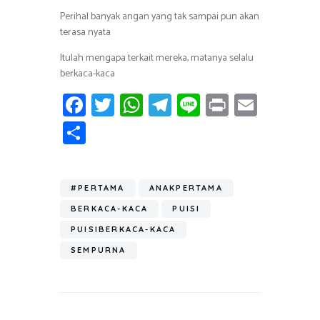
Perihal banyak angan yang tak sampai pun akan
terasa nyata
Itulah mengapa terkait mereka, matanya selalu
berkaca-kaca
Fa
T
W
T
Li
Pr
E
ce
wi
h
el
n
in
m
S
b
tt
at
e
e
t
ail
h
o
er
s
gr
ar
ok
A
a
#PERTAMA
ANAKPERTAMA
e
p
m
BERKACA-KACA
PUISI
p
PUISIBERKACA-KACA
SEMPURNA