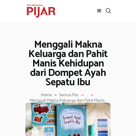
Menggali Makna
BERITA
ADVERTORIAL
Keluarga dan Pahit
SOSOK
Manis Kehidupan
GALERI
dari Dompet Ayah
HIBURAN
Sepatu Ibu
JALAN-JALAN
GAYA HIDUP
Home
Semua Pos
...
Menggali Makna Keluarga dan Pahit Manis...
OLAHRAGA
OPINI