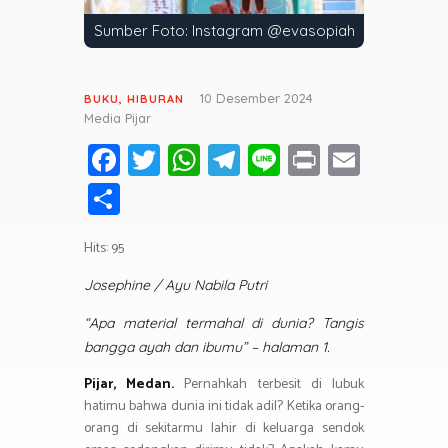
Sumber Foto: Instagram @evasopiah
10 Desember 2024
BUKU
,
HIBURAN
Media Pijar
Fa
T
W
T
Li
Pr
E
ce
wi
h
el
n
in
m
S
b
tt
at
e
e
t
ail
h
o
er
s
gr
Hits: 95
ar
ok
A
a
e
Josephine / Ayu Nabila Putri
p
m
“Apa material termahal di dunia? Tangis
p
bangga ayah dan ibumu” – halaman 1.
Pijar, Medan.
Pernahkah terbesit di lubuk
hatimu bahwa dunia ini tidak adil? Ketika orang-
orang di sekitarmu lahir di keluarga sendok