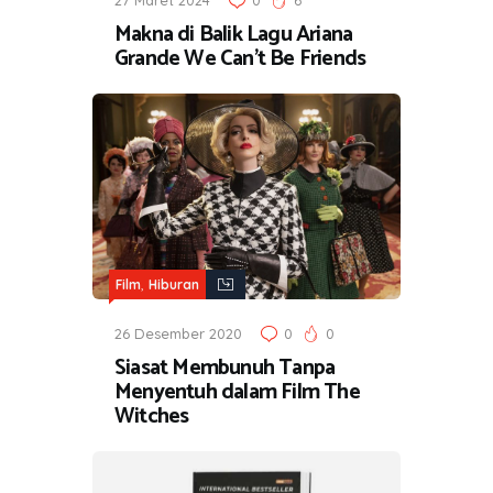
27 Maret 2024
0
6
Makna di Balik Lagu Ariana
Grande We Can’t Be Friends
,
Film
Hiburan
26 Desember 2020
0
0
Siasat Membunuh Tanpa
Menyentuh dalam Film The
Witches