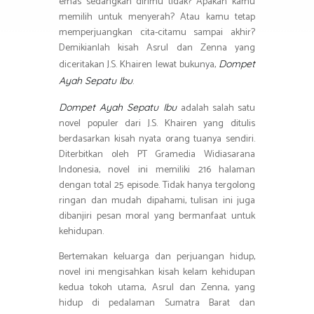
emas sedangkan dirimu tidak? Apakah kamu
memilih untuk menyerah? Atau kamu tetap
memperjuangkan cita-citamu sampai akhir?
Demikianlah kisah Asrul dan Zenna yang
diceritakan J.S. Khairen lewat bukunya,
Dompet
.
Ayah Sepatu Ibu
adalah salah satu
Dompet Ayah Sepatu Ibu
novel populer dari J.S. Khairen yang ditulis
berdasarkan kisah nyata orang tuanya sendiri.
Diterbitkan oleh PT Gramedia Widiasarana
Indonesia, novel ini memiliki 216 halaman
dengan total 25 episode. Tidak hanya tergolong
ringan dan mudah dipahami, tulisan ini juga
dibanjiri pesan moral yang bermanfaat untuk
kehidupan.
Bertemakan keluarga dan perjuangan hidup,
novel ini mengisahkan kisah kelam kehidupan
kedua tokoh utama, Asrul dan Zenna, yang
hidup di pedalaman Sumatra Barat dan