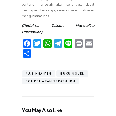
pantang menyerah akan senantiasa dapat
mencapai cita-citanya, karena usaha tidak akan
mengkhianati hasil.
(Redaktur Tulisan: Marcheline
Darmawan)
Fa
T
W
T
Li
Pr
E
ce
wi
h
el
n
in
m
S
b
tt
at
e
e
t
ail
h
o
er
s
gr
ar
ok
A
a
#J.S KHAIREN
BUKU NOVEL
e
p
m
DOMPET AYAH SEPATU IBU
p
You May Also Like