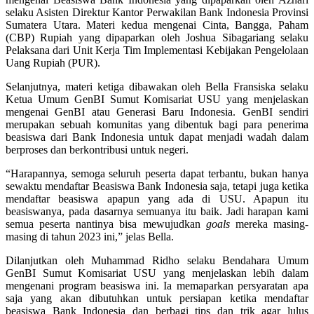
selaku Asisten Direktur Kantor Perwakilan Bank Indonesia Provinsi
Sumatera Utara. Materi kedua mengenai Cinta, Bangga, Paham
(CBP) Rupiah yang dipaparkan oleh Joshua Sibagariang selaku
Pelaksana dari Unit Kerja Tim Implementasi Kebijakan Pengelolaan
Uang Rupiah (PUR).
Selanjutnya, materi ketiga dibawakan oleh Bella Fransiska selaku
Ketua Umum GenBI Sumut Komisariat USU yang menjelaskan
mengenai GenBI atau Generasi Baru Indonesia. GenBI sendiri
merupakan sebuah komunitas yang dibentuk bagi para penerima
beasiswa dari Bank Indonesia untuk dapat menjadi wadah dalam
berproses dan berkontribusi untuk negeri.
“Harapannya, semoga seluruh peserta dapat terbantu, bukan hanya
sewaktu mendaftar Beasiswa Bank Indonesia saja, tetapi juga ketika
mendaftar beasiswa apapun yang ada di USU. Apapun itu
beasiswanya, pada dasarnya semuanya itu baik. Jadi harapan kami
semua peserta nantinya bisa mewujudkan
goals
mereka masing-
masing di tahun 2023 ini,” jelas Bella.
Dilanjutkan oleh Muhammad Ridho selaku Bendahara Umum
GenBI Sumut Komisariat USU yang menjelaskan lebih dalam
mengenani program beasiswa ini. Ia memaparkan persyaratan apa
saja yang akan dibutuhkan untuk persiapan ketika mendaftar
beasiswa Bank Indonesia dan berbagi tips dan trik agar lulus