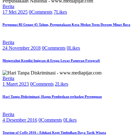
Berita
17 Mei 2025
0
Comments
7
Likes
Perpusnas RI Genap 45 Tahun, Perpustakaan Kota Medan Terus Dorong Minat Baca
Berita
24 November 2018
0
Comments
0
Likes
Mengetahui Kondisi Imigran di Eropa Lewat Pameran Fotografi
Berita
1 Maret 2023
0
Comments
2
Likes
Hari Tanpa Diskriminasi, Hapus Pembedaan terhadap Perempuan
Berita
4 Desember 2016
0
Comments
0
Likes
Tourism of Coffe 2016 : Edukasi Kopi Timbulkan Daya Tarik Wisata