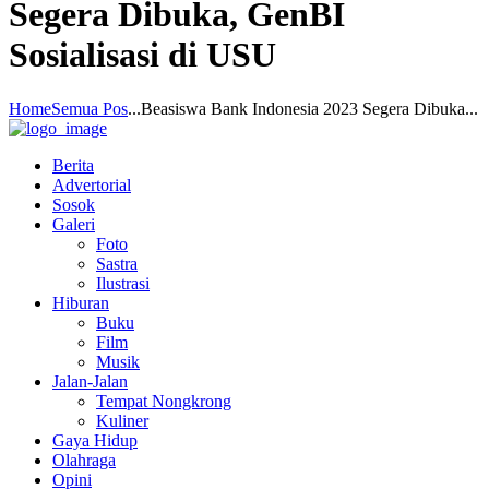
Segera Dibuka, GenBI
Sosialisasi di USU
Home
Semua Pos
...
Beasiswa Bank Indonesia 2023 Segera Dibuka...
Berita
Advertorial
Sosok
Galeri
Foto
Sastra
Ilustrasi
Hiburan
Buku
Film
Musik
Jalan-Jalan
Tempat Nongkrong
Kuliner
Gaya Hidup
Olahraga
Opini