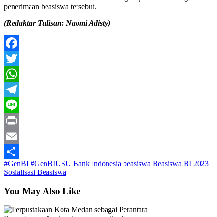
penerimaan beasiswa tersebut.
(Redaktur Tulisan: Naomi Adisty)
Facebook
Twitter
WhatsApp
Telegram
Line
Print
Email
#GenBI
#GenBIUSU
Bank Indonesia
beasiswa
Beasiswa BI 2023
Share
Sosialisasi Beasiswa
You May Also Like