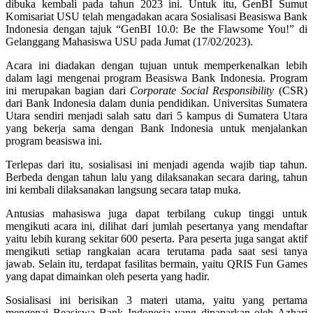
dibuka kembali pada tahun 2023 ini. Untuk itu, GenBI Sumut
Komisariat USU telah mengadakan acara Sosialisasi Beasiswa Bank
Indonesia dengan tajuk “GenBI 10.0: Be the Flawsome You!” di
Gelanggang Mahasiswa USU pada Jumat (17/02/2023).
Acara ini diadakan dengan tujuan untuk memperkenalkan lebih
dalam lagi mengenai program Beasiswa Bank Indonesia. Program
ini merupakan bagian dari
Corporate Social Responsibility
(CSR)
dari Bank Indonesia dalam dunia pendidikan. Universitas Sumatera
Utara sendiri menjadi salah satu dari 5 kampus di Sumatera Utara
yang bekerja sama dengan Bank Indonesia untuk menjalankan
program beasiswa ini.
Terlepas dari itu, sosialisasi ini menjadi agenda wajib tiap tahun.
Berbeda dengan tahun lalu yang dilaksanakan secara daring, tahun
ini kembali dilaksanakan langsung secara tatap muka.
Antusias mahasiswa juga dapat terbilang cukup tinggi untuk
mengikuti acara ini, dilihat dari jumlah pesertanya yang mendaftar
yaitu lebih kurang sekitar 600 peserta. Para peserta juga sangat aktif
mengikuti setiap rangkaian acara terutama pada saat sesi tanya
jawab. Selain itu, terdapat fasilitas bermain, yaitu QRIS Fun Games
yang dapat dimainkan oleh peserta yang hadir.
Sosialisasi ini berisikan 3 materi utama, yaitu yang pertama
mengenai Beasiswa Bank Indonesia yang dipaparkan oleh Azhari