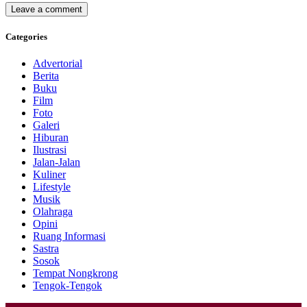
Categories
Advertorial
Berita
Buku
Film
Foto
Galeri
Hiburan
Ilustrasi
Jalan-Jalan
Kuliner
Lifestyle
Musik
Olahraga
Opini
Ruang Informasi
Sastra
Sosok
Tempat Nongkrong
Tengok-Tengok