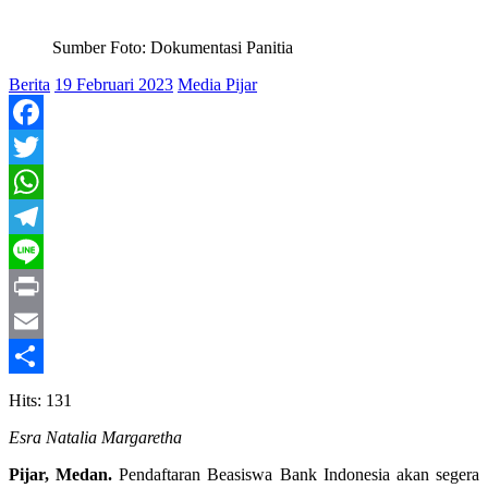
Sumber Foto: Dokumentasi Panitia
Berita
19 Februari 2023
Media Pijar
Facebook
Twitter
WhatsApp
Telegram
Line
Print
Email
Share
Hits: 131
Esra Natalia Margaretha
Pijar, Medan.
Pendaftaran Beasiswa Bank Indonesia akan segera