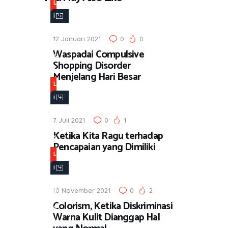
L
i
f
12 Januari 2021
0
0
e
Waspadai Compulsive
s
Shopping Disorder
t
Menjelang Hari Besar
y
L
l
i
e
f
7 Juli 2021
0
1
e
Ketika Kita Ragu terhadap
s
Pencapaian yang Dimiliki
t
L
y
i
l
f
e
10 November 2021
0
2
e
Colorism, Ketika Diskriminasi
s
Warna Kulit Dianggap Hal
t