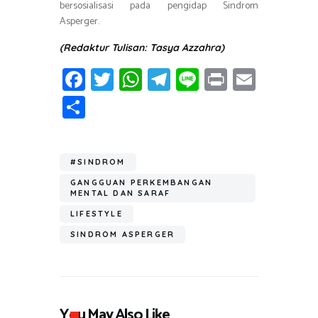
bersosialisasi pada pengidap Sindrom
Asperger.
(Redaktur Tulisan: Tasya Azzahra)
Fa
T
W
T
Li
Pr
E
ce
wi
h
el
n
in
m
S
b
tt
at
e
e
t
ail
h
o
er
s
gr
ar
ok
A
a
#SINDROM
e
p
m
GANGGUAN PERKEMBANGAN
MENTAL DAN SARAF
p
LIFESTYLE
SINDROM ASPERGER
You May Also Like