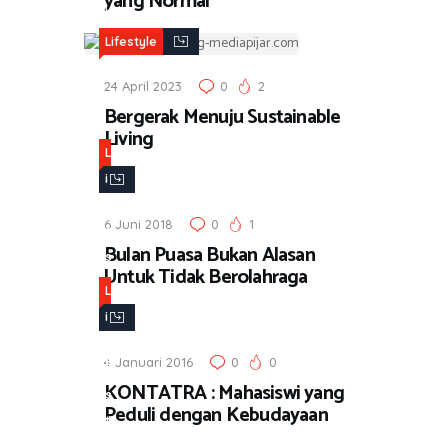
yang Normal
y
l
Lifestyle
e
24 April 2023
0
2
Bergerak Menuju Sustainable
Living
L
i
f
6 Juni 2018
0
1
e
Bulan Puasa Bukan Alasan
s
Untuk Tidak Berolahraga
t
L
y
i
l
f
e
4 Januari 2016
0
0
e
KONTATRA : Mahasiswi yang
s
Peduli dengan Kebudayaan
t
y