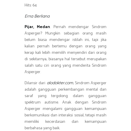
h
o
er
s
gr
Hits: 64
ar
ok
A
a
e
Erna Berliana
p
m
Pijar, Medan
. Pernah mendengar Sindrom
p
Asperger? Mungkin sebagian orang masih
belum biasa mendengar istilah ini, tapi jika
kalian pernah bertemu dengan orang yang
kerap kali lebih memilih menyendiri dari orang
di sekitarnya, biasanya
hal tersebut merupakan
salah satu ciri orang yang menderita Sindrom
Asperger.
Dilansir dari
,
Sindrom Asperger
alodokter.com
adalah gangguan perkembangan mental dan
saraf yang tergolong dalam gangguan
spektrum autisme. Anak dengan Sindrom
Asperger mengalami gangguan kemampuan
berkomunikasi dan interaksi sosial, tetapi masih
memiliki kecerdasan dan kemampuan
berbahasa yang baik.