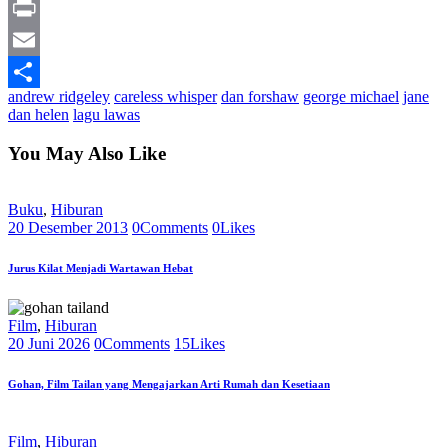
Line
Print
Email
andrew ridgeley
careless whisper
dan forshaw
george michael
jane
Share
dan helen
lagu lawas
You May Also Like
Buku
,
Hiburan
20 Desember 2013
0
Comments
0
Likes
Jurus Kilat Menjadi Wartawan Hebat
Film
,
Hiburan
20 Juni 2026
0
Comments
15
Likes
Gohan, Film Tailan yang Mengajarkan Arti Rumah dan Kesetiaan
Film
,
Hiburan