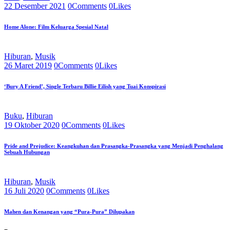
22 Desember 2021
0
Comments
0
Likes
Home Alone: Film Keluarga Spesial Natal
Hiburan
,
Musik
26 Maret 2019
0
Comments
0
Likes
‘Bury A Friend’, Single Terbaru Billie Eilish yang Tuai Konspirasi
Buku
,
Hiburan
19 Oktober 2020
0
Comments
0
Likes
Pride and Prejudice: Keangkuhan dan Prasangka-Prasangka yang Menjadi Penghalang
Sebuah Hubungan
Hiburan
,
Musik
16 Juli 2020
0
Comments
0
Likes
Mahen dan Kenangan yang “Pura-Pura” Dilupakan