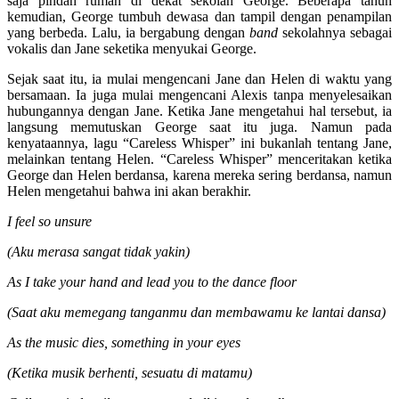
saja pindah rumah di dekat sekolah George. Beberapa tahun
kemudian, George tumbuh dewasa dan tampil dengan penampilan
yang berbeda. Lalu, ia bergabung dengan
band
sekolahnya sebagai
vokalis dan Jane seketika menyukai George.
Sejak saat itu, ia mulai mengencani Jane dan Helen di waktu yang
bersamaan. Ia juga mulai mengencani Alexis tanpa menyelesaikan
hubungannya dengan Jane. Ketika Jane mengetahui hal tersebut, ia
langsung memutuskan George saat itu juga. Namun pada
kenyataannya, lagu “Careless Whisper” ini bukanlah tentang Jane,
melainkan tentang Helen. “Careless Whisper” menceritakan ketika
George dan Helen berdansa, karena mereka sering berdansa, namun
Helen mengetahui bahwa ini akan berakhir.
I feel so unsure
(Aku merasa sangat tidak yakin)
As I take your hand and lead you to the dance floor
(Saat aku memegang tanganmu dan membawamu ke lantai dansa)
As the music dies, something in your eyes
(Ketika musik berhenti, sesuatu di matamu)