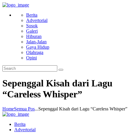
Berita
Advertorial
Sosok
Galeri
Hiburan
Jalan-Jalan
Gaya Hidup
Olahraga
Opini
Sepenggal Kisah dari Lagu
“Careless Whisper”
Home
Semua Pos
...
Sepenggal Kisah dari Lagu “Careless Whisper”
Berita
Advertorial