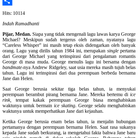
Email
Share
Hits: 10114
Indah Ramadhanti
Pijar, Medan.
Siapa yang tidak mengenali lagu lawas karya George
Michael? Meskipun sudah tergerus oleh zaman, nyatanya lagu
“Careless Whisper” ini masih tetap eksis didengarkan oleh banyak
orang. Lagu yang dirilis tahun 1984 ini, merupakan
single
pertama
dari George Michael yang terinspirasi dari pengalaman romantis
George di masa muda. George menulis lagu ini bersama dengan
bandmate
-nya Andrew Ridgeley, saat usia mereka masih tujuh belas
tahun. Lagu ini terinspirasi dari dua perempuan berbeda bernama
Jane dan Helen.
Saat George berusia sekitar tiga belas tahun, ia menyukai
perempuan berambut pirang bernama Jane. Mereka bertemu di
ice
rink,
tempat kakak perempuan George biasa menghabiskan
waktunya untuk bermain
ice skating
. George selalu menghabiskan
waktunya untuk memperhatikan Jane dari kejauhan.
Ketika George berusia enam belas tahun, ia menjalin hubungan
pertamanya dengan perempuan bernama Helen. Saat rasa sukanya
kepada Jane sudah berkurang, ia mengetahui fakta bahwa Jane baru