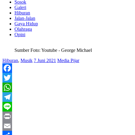
Sosok
Galeri
Hiburan
Jalan-Jalan
Gaya Hidup
Olahraga
Opini
Sumber Foto: Youtube - George Michael
Hiburan
,
Musik
7 Juni 2021
Media Pijar
Facebook
Twitter
WhatsApp
Telegram
Line
Print