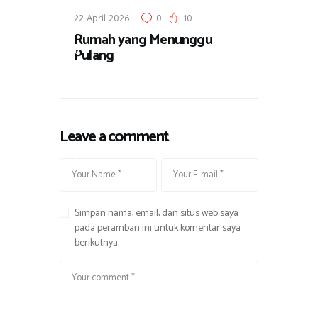
r
I
22 April 2026
0
10
a
l
Rumah yang Menunggu
Pulang
u
s
t
r
a
Leave a comment
s
i
Simpan nama, email, dan situs web saya
pada peramban ini untuk komentar saya
berikutnya.