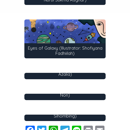
Eyes of Galaxy (Illustrator: Shofiyana
Fadhiilah)
Happy Puppy! (Illustrator: Sherenika
Azalia)
Pijar’s! (Illustrator: Aqillah Syahza
Non)
Doodle Art (Illustrator: Jenni
Sihombing)