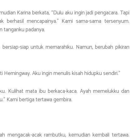
mudian Karina berkata, “Dulu aku ingin jadi pengacara. Tapi
dak berhasil mencapainya.” Kami sama-sama tersenyum.
an tanganku padanya.
 bersiap-siap untuk memarahiku. Namun, berubah pikiran
erti Hemingway. Aku ingin menulis kisah hidupku sendiri.”
ku. Kulihat mata ibu berkaca-kaca. Ayah memelukku dan
.” Kami bertiga tertawa gembira.
ayah mengacak-acak rambutku, kemudian kembali tertawa.