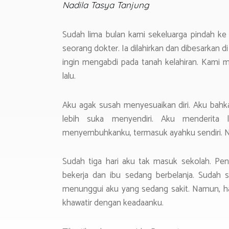
Nadila Tasya Tanjung
ok
A
a
p
m
Sudah lima bulan kami sekeluarga pindah ke
p
seorang dokter. Ia dilahirkan dan dibesarkan di
ingin mengabdi pada tanah kelahiran. Kami
lalu.
Aku agak susah menyesuaikan diri. Aku bah
lebih suka menyendiri. Aku menderita 
menyembuhkanku, termasuk ayahku sendiri. Namu
Sudah tiga hari aku tak masuk sekolah. Pe
bekerja dan ibu sedang berbelanja. Sudah s
menunggui aku yang sedang sakit. Namun, hari
khawatir dengan keadaanku.