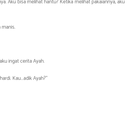
. Aku bisa melihat hantu? Ketika melihat pakaiannya, aku
m manis.
aku ingat cerita Ayah.
ahardi. Kau…adik Ayah?”