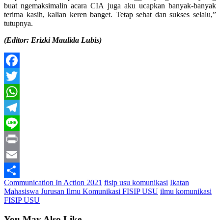
buat ngemaksimalin acara CIA juga aku ucapkan banyak-banyak
terima kasih, kalian keren banget. Tetap sehat dan sukses selalu,”
tutupnya.
(Editor: Erizki Maulida Lubis)
Facebook
Twitter
WhatsApp
Telegram
Line
Print
Email
Communication In Action 2021
fisip usu komunikasi
Ikatan
Share
Mahasiswa Jurusan Ilmu Komunikasi FISIP USU
ilmu komunikasi
FISIP USU
You May Also Like