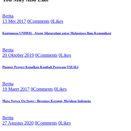
Berita
13 Mei 2017
0
Comments
0
Likes
Kunjungan UNIMAL , Ajang Silaturahmi antar Mahasiswa Ilmu Komunikasi
Berita
20 Oktober 2019
0
Comments
0
Likes
Pioneer Project Kenalkan Kembali Program YSEALI
Berita
19 Maret 2017
0
Comments
0
Likes
Mata Najwa On Stage : Berantas Korupsi, Majukan Indonesia
Berita
27 Agustus 2020
0
Comments
0
Likes