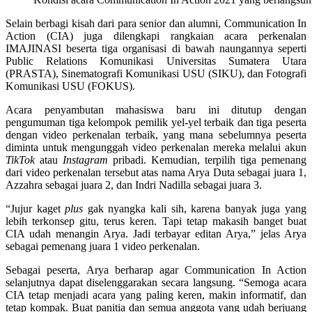
Selain berbagi kisah dari para senior dan alumni, Communication In
Action (CIA) juga dilengkapi rangkaian acara perkenalan
IMAJINASI beserta tiga organisasi di bawah naungannya seperti
Public Relations Komunikasi Universitas Sumatera Utara
(PRASTA), Sinematografi Komunikasi USU (SIKU), dan Fotografi
Komunikasi USU (FOKUS).
Acara penyambutan mahasiswa baru ini ditutup dengan
pengumuman tiga kelompok pemilik yel-yel terbaik dan tiga peserta
dengan video perkenalan terbaik, yang mana sebelumnya peserta
diminta untuk mengunggah video perkenalan mereka melalui akun
TikTok
atau
Instagram
pribadi. Kemudian, terpilih tiga pemenang
dari video perkenalan tersebut atas nama Arya Duta sebagai juara 1,
Azzahra sebagai juara 2, dan Indri Nadilla sebagai juara 3.
“Jujur kaget
plus
gak nyangka kali sih, karena banyak juga yang
lebih terkonsep gitu, terus keren. Tapi tetap makasih banget buat
CIA udah menangin Arya. Jadi terbayar editan Arya,” jelas Arya
sebagai pemenang juara 1 video perkenalan.
Sebagai peserta, Arya berharap agar Communication In Action
selanjutnya dapat diselenggarakan secara langsung. “Semoga acara
CIA tetap menjadi acara yang paling keren, makin informatif, dan
tetap kompak. Buat panitia dan semua anggota yang udah berjuang