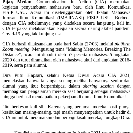
Pijar, Medan
. Communication In Action (CIA) merupakan
kegiatan penyambutan mahasiswa baru oleh Ilmu Komunikasi
FISIP USU. Acara ini diselenggarakan oleh Ikatan Mahasiwa
Jurusan Ilmu Komunikasi (IMAJINASI) FISIP USU. Berbeda
dengan CIA sebelumnya yang diadakan secara langsung, kali ini
CIA terpaksa melaksanakan kegiatan secara daring akibat pandemi
Covid-19 yang tak kunjung usai.
CIA berhasil dilaksanakan pada hari Sabtu (27/03) melalui
platform
Zoom meeting
. Mengusung tema “Making Memories, Breaking The
Distance”, acara ini dihadiri oleh 57 peserta mahasiswa/i angkatan
2020 dan turut diramaikan oleh mahasiswa aktif dari angkatan 2016-
2019, serta para alumni.
Dira Putri Hapsari, selaku Ketua Divisi Acara CIA 2021,
menjelaskan bahwa ia sangat senang melihat banyaknya senior dan
alumni yang ikut berpartisipasi dalam
sharing session
dengan
membagikan pengalaman mereka saat berjuang sebagai mahasiswa
hingga berhasil mendapatkan pekerjaan di dunia Ilmu Komunikasi.
“Itu berkesan kali sih. Karena yang pertama, mereka pasti punya
kesibukan masing-masing, tapi masih menyempatkan untuk hadir di
CIA ini untuk meramaikan dan berbagi kisah mereka,” ungkap Dira.
Kondisi acara Communication In Action 2021 yang berlangsun