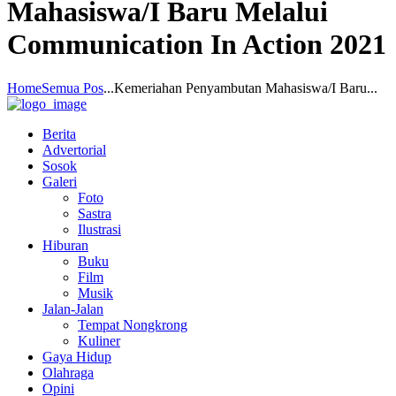
Mahasiswa/I Baru Melalui
Communication In Action 2021
Home
Semua Pos
...
Kemeriahan Penyambutan Mahasiswa/I Baru...
Berita
Advertorial
Sosok
Galeri
Foto
Sastra
Ilustrasi
Hiburan
Buku
Film
Musik
Jalan-Jalan
Tempat Nongkrong
Kuliner
Gaya Hidup
Olahraga
Opini