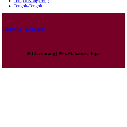
Tempat Nongkrong
Tengok-Tengok
Follow Us on Instagram
2012-sekarang | Pers Mahasiswa Pijar