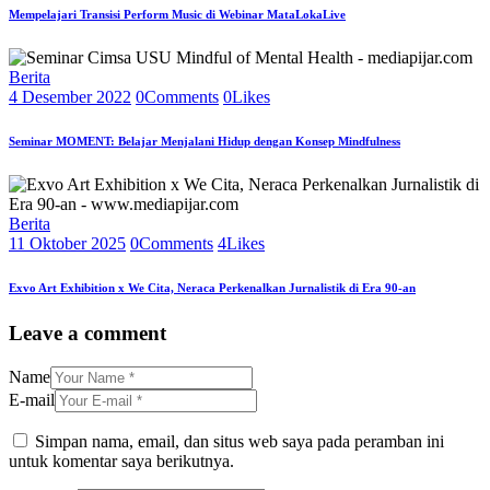
Mempelajari Transisi Perform Music di Webinar MataLokaLive
Berita
4 Desember 2022
0
Comments
0
Likes
Seminar MOMENT: Belajar Menjalani Hidup dengan Konsep Mindfulness
Berita
11 Oktober 2025
0
Comments
4
Likes
Exvo Art Exhibition x We Cita, Neraca Perkenalkan Jurnalistik di Era 90-an
Leave a comment
Name
E-mail
Simpan nama, email, dan situs web saya pada peramban ini
untuk komentar saya berikutnya.