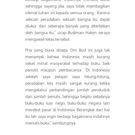
sehingga sayang jika saya tidak membagikan
nikmat tuhan ini kepada semua orang. Karena
sebuah peradaban, sebuah bangsa itu dapat
diukur dari seberapa banyak yang diterbitkan
oleh bangsa itu,” ucap Budiman Hakim seraya
mengawali kelas tersebut.
Pria yang biasa disapa Om Bud ini juga tak
menampik bahwa Indonesia masih kurang
sekali minat masyarakat terhadap buku, baik
penulis maupun pembacanya. “Di Indonesia
setelah saya pelajari saya hitung-hitung,
peradaban kita masih sangat kurang ketika
mengetahui perbandingan jumlah penduduk
dan jumlah penulis. Sehingga begitu sebabnya
buku-buku luar negri, buku-buku negara lain
merebut pasar di Indonesia. Berangkat dari hal
itu lah saya ingin berbagi bagaimana indahnya
Budiman hakim saat memaparkan
menulis buku,” sambungnya.
materinya yaitu
tentang
manfaat
menulis pada