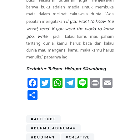
Buku Nasional, Budiman juga menjelaskan
bahwa buku adalah media untuk membuka
mata dalam melihat cakrawala dunia. “Ada
pepatah mengatakan
if you want to know the
world, read. If you want the world to know
, jadi kalau kamu mau paham
you, write
tentang dunia, kamu harus baca dan kalau
dunia mau mengenal kamu, maka kamu harus
menulis,” paparnya lagi.
Redaktur Tulisan: Hidayat Sikumbang
Fa
T
W
T
Li
Pr
E
ce
wi
h
el
n
in
m
S
b
tt
at
e
e
t
ail
h
o
er
s
gr
ar
ok
A
a
#ATTITUDE
e
p
m
#BERMULADIRUMAH
#BUDIMAN
#CREATIVE