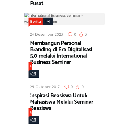
Pusat
Berita
24 Desember 2023
0
3
Membangun Personal
Branding di Era Digitalisasi
5.0 melalui International
Business Seminar
B
e
r
29 Oktober 2017
0
0
i
Inspirasi Beasiswa Untuk
t
Mahasiswa Melalui Seminar
a
Beasiswa
B
e
r