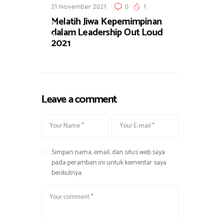
21 November 2021
0
1
i
Melatih Jiwa Kepemimpinan
t
dalam Leadership Out Loud
a
2021
Leave a comment
Simpan nama, email, dan situs web saya
pada peramban ini untuk komentar saya
berikutnya.