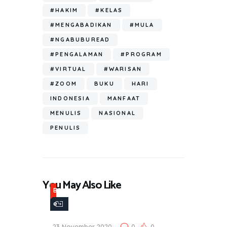
p
#HAKIM
#KELAS
#MENGABADIKAN
#MULA
#NGABUBUREAD
#PENGALAMAN
#PROGRAM
#VIRTUAL
#WARISAN
#ZOOM
BUKU
HARI
INDONESIA
MANFAAT
MENULIS
NASIONAL
PENULIS
You May Also Like
B
e
r
23 November 2020
0
0