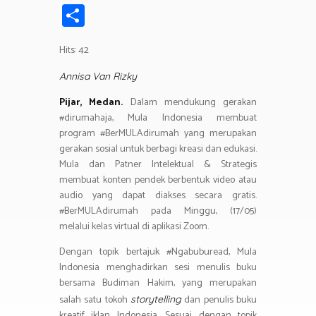
ce
wi
h
el
n
in
m
S
b
tt
at
e
e
t
ail
h
o
er
s
gr
Hits: 42
ar
ok
A
a
e
Annisa Van Rizky
p
m
Pijar, Medan.
Dalam mendukung gerakan
p
#dirumahaja, Mula Indonesia membuat
program #BerMULAdirumah yang merupakan
gerakan sosial untuk berbagi kreasi dan edukasi.
Mula dan Patner Intelektual & Strategis
membuat konten pendek berbentuk video atau
audio yang dapat diakses secara gratis.
#BerMULAdirumah pada Minggu, (17/05)
melalui kelas virtual di aplikasi Zoom.
Dengan topik bertajuk #Ngabuburead, Mula
Indonesia menghadirkan sesi menulis buku
bersama Budiman Hakim, yang merupakan
salah satu tokoh
dan penulis buku
storytelling
kreatif iklan Indonesia. Sesuai dengan topik