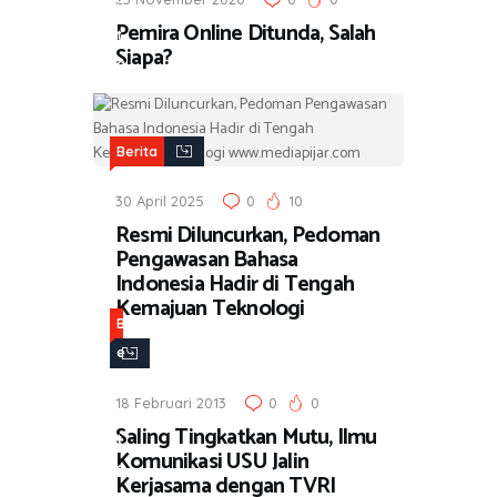
i
Pemira Online Ditunda, Salah
t
Siapa?
a
Berita
30 April 2025
0
10
Resmi Diluncurkan, Pedoman
Pengawasan Bahasa
Indonesia Hadir di Tengah
Kemajuan Teknologi
B
e
r
18 Februari 2013
0
0
i
Saling Tingkatkan Mutu, Ilmu
t
Komunikasi USU Jalin
a
Kerjasama dengan TVRI