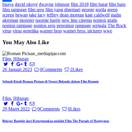
buaya
david okoye
dwayne johnson
film 2018
film barat
film baru
Share
film rampage
film seru
film yang digemari
george
gorila
green
screen
hewan
jake lacy
jeffrey dean morgan
kate caldwell
malin
akreman
monster
naomie harris
new line cinema
nonton gratis
nonton rampage
nonton seru
penonton
rampage
serigala
The Rock
virus
virus genetika
warner bros
warner bros. pictures
wwe
You May Also Like
Film
,
Hiburan
26 Januari 2023
0
Comments
2
Likes
Sebuah Kisah Roman Picisan di Negeri Belanda dalam Film Rompis
Film
,
Hiburan
29 Maret 2022
0
Comments
0
Likes
Belajar Bangkit dari Keterpurukan melalui Film The Pursuit of Happyness