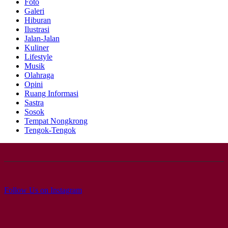
Foto
Galeri
Hiburan
Ilustrasi
Jalan-Jalan
Kuliner
Lifestyle
Musik
Olahraga
Opini
Ruang Informasi
Sastra
Sosok
Tempat Nongkrong
Tengok-Tengok
Follow Us on Instagram