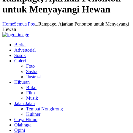
untuk Menyayangi Hewan
Home
Semua Pos
...
Rampage, Ajarkan Penonton untuk Menyayangi
Hewan
Berita
Advertorial
Sosok
Galeri
Foto
Sastra
Ilustrasi
Hiburan
Buku
Film
Musik
Jalan-Jalan
Tempat Nongkrong
Kuliner
Gaya Hidup
Olahraga
Opini