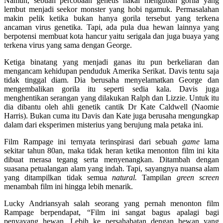
Namun, sebuah percobaan genetis nakal mengubah gorila yang
lembut menjadi seekor monster yang hobi ngamuk. Permasalahan
makin pelik ketika bukan hanya gorila tersebut yang terkena
ancaman virus genetika. Tapi, ada pula dua hewan lainnya yang
berpotensi membuat kota hancur yaitu serigala dan juga buaya yang
terkena virus yang sama dengan George.
Ketiga binatang yang menjadi ganas itu pun berkeliaran dan
mengancam kehidupan penduduk Amerika Serikat. Davis tentu saja
tidak tinggal diam. Dia berusaha menyelamatkan George dan
mengembalikan gorila itu seperti sedia kala. Davis juga
menghentikan serangan yang dilakukan Ralph dan Lizzie. Untuk itu
dia dibantu oleh ahli genetik cantik Dr Kate Caldwell (Naomie
Harris). Bukan cuma itu Davis dan Kate juga berusaha mengungkap
dalam dari eksperimen misterius yang berujung mala petaka ini.
Film Rampage ini ternyata terinspirasi dari sebuah
game
lama
sekitar tahun 80an, maka tidak heran ketika menonton film ini kita
dibuat merasa tegang serta menyenangkan. Ditambah dengan
suasana petualangan alam yang indah. Tapi, sayangnya nuansa alam
yang ditampilkan tidak semua
natural.
Tampilan
green screen
menambah film ini hingga lebih menarik.
Lucky Andriansyah salah seorang yang pernah menonton film
Rampage berpendapat, “Film ini sangat bagus apalagi bagi
penyayang hewan. Lebih ke persahabatan dengan hewan yang