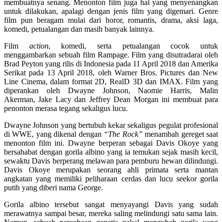
membuatnya senang. Menonton film juga hal yang menyenangkan
untuk dilakukan, apalagi dengan jenis film yang digemari. Genre
film pun beragam mulai dari horor, romantis, drama, aksi laga,
komedi, petualangan dan masih banyak lainnya.
Film
action
, komedi, serta petualangan cocok untuk
menggambarkan sebuah film Rampage. Film yang disutradarai oleh
Brad Peyton yang rilis di Indonesia pada 11 April 2018 dan Amerika
Serikat pada 13 April 2018, oleh Warner Bros. Pictures dan New
Line Cinema, dalam format 2D, RealD 3D dan IMAX. Film yang
diperankan oleh Dwayne Johnson, Naomie Harris, Malin
Akerman, Jake Lacy dan Jeffrey Dean Morgan ini membuat para
penonton merasa tegang sekaligus lucu.
Dwayne Johnson yang bertubuh kekar sekaligus pegulat profesional
di WWE, yang dikenal dengan
“The Rock”
menambah gereget saat
menonton film ini. Dwayne berperan sebagai Davis Okoye yang
bersahabat dengan gorila albino yang ia temukan sejak masih kecil,
sewaktu Davis berperang melawan para pemburu hewan dilindungi.
Davis Okoye merupakan seorang ahli primata serta mantan
angkatan yang memiliki peliharaan cerdas dan lucu seekor gorila
putih yang diberi nama George.
Gorila albino tersebut sangat menyayangi Davis yang sudah
merawatnya sampai besar, mereka saling melindungi satu sama lain.