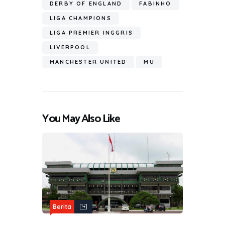
ok
A
a
DERBY OF ENGLAND
FABINHO
e
p
m
LIGA CHAMPIONS
p
LIGA PREMIER INGGRIS
LIVERPOOL
MANCHESTER UNITED
MU
You May Also Like
Berita