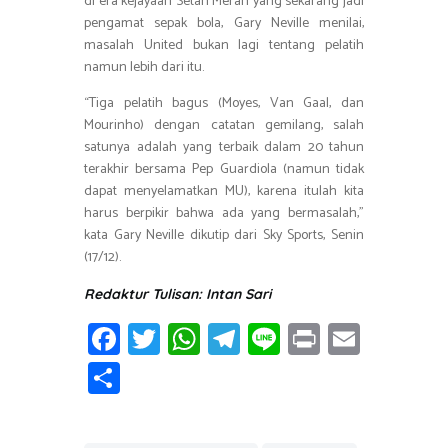
di era kejayaan Setan Merah yang sekarang jadi
pengamat sepak bola, Gary Neville menilai,
masalah United bukan lagi tentang pelatih
namun lebih dari itu.
“Tiga pelatih bagus (Moyes, Van Gaal, dan
Mourinho) dengan catatan gemilang, salah
satunya adalah yang terbaik dalam 20 tahun
terakhir bersama Pep Guardiola (namun tidak
dapat menyelamatkan MU), karena itulah kita
harus berpikir bahwa ada yang bermasalah,”
kata Gary Neville dikutip dari Sky Sports, Senin
(17/12).
Redaktur Tulisan: Intan Sari
Fa
T
W
T
Li
Pr
E
ce
wi
h
el
n
in
m
S
b
tt
at
e
e
t
ail
h
o
er
s
gr
ar