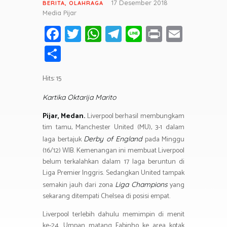
17 Desember 2018
BERITA
,
OLAHRAGA
Media Pijar
Fa
T
W
T
Li
Pr
E
ce
wi
h
el
n
in
m
S
b
tt
at
e
e
t
ail
h
o
er
s
gr
Hits: 15
ar
ok
A
a
e
Kartika Oktarija Marito
p
m
Pijar, Medan.
Liverpool berhasil membungkam
p
tim tamu, Manchester United (MU), 3-1 dalam
laga bertajuk
pada Minggu
Derby of England
(16/12) WIB. Kemenangan ini membuat Liverpool
belum terkalahkan dalam 17 laga beruntun di
Liga Premier Inggris. Sedangkan United tampak
semakin jauh dari zona
yang
Liga Champions
sekarang ditempati Chelsea di posisi empat.
Liverpool terlebih dahulu memimpin di menit
ke-24. Umpan matang Fabinho ke area kotak