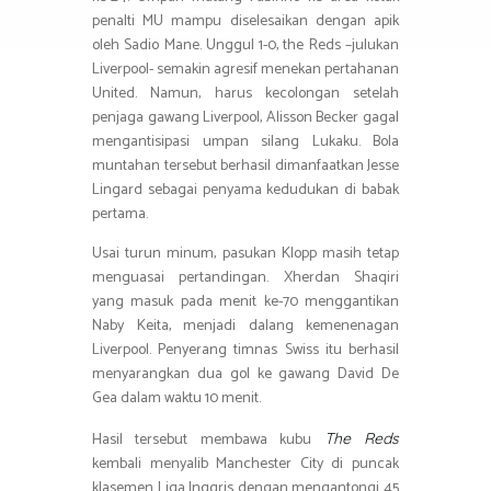
penalti MU mampu diselesaikan dengan apik
oleh Sadio Mane. Unggul 1-0, the Reds –julukan
Liverpool- semakin agresif menekan pertahanan
United. Namun, harus kecolongan setelah
penjaga gawang Liverpool, Alisson Becker gagal
mengantisipasi umpan silang Lukaku. Bola
muntahan tersebut berhasil dimanfaatkan Jesse
Lingard sebagai penyama kedudukan di babak
pertama.
Usai turun minum, pasukan Klopp masih tetap
menguasai pertandingan. Xherdan Shaqiri
yang masuk pada menit ke-70 menggantikan
Naby Keita, menjadi dalang kemenenagan
Liverpool. Penyerang timnas Swiss itu berhasil
menyarangkan dua gol ke gawang David De
Gea dalam waktu 10 menit.
Hasil tersebut membawa kubu
Th
e Reds
kembali menyalib Manchester City di puncak
klasemen Liga Inggris dengan mengantongi 45