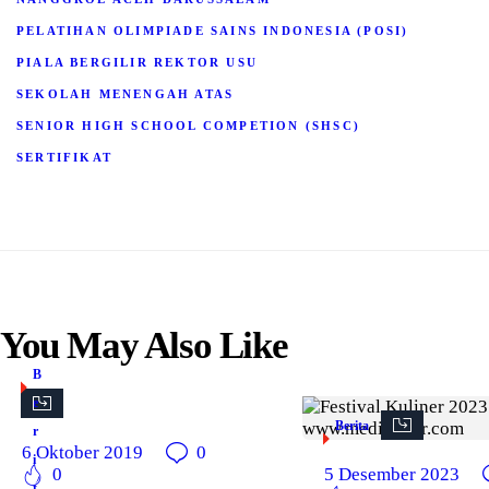
PELATIHAN OLIMPIADE SAINS INDONESIA (POSI)
PIALA BERGILIR REKTOR USU
SEKOLAH MENENGAH ATAS
SENIOR HIGH SCHOOL COMPETION (SHSC)
SERTIFIKAT
You May Also Like
B
e
Berita
r
6 Oktober 2019
0
i
0
5 Desember 2023
t