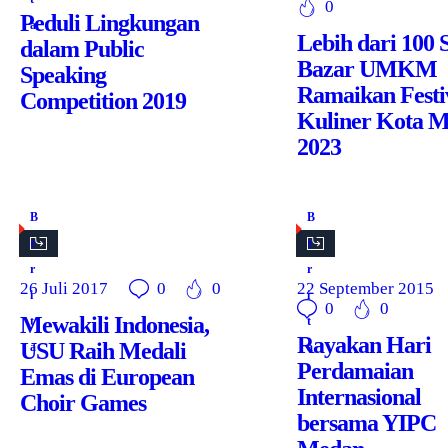
0
Peduli Lingkungan
a
Lebih dari 100 
dalam Public
Bazar UMKM
Speaking
Ramaikan Festi
Competition 2019
Kuliner Kota 
2023
B
B
e
e
r
r
26 Juli 2017
0
0
22 September 2015
i
i
0
0
Mewakili Indonesia,
t
t
Rayakan Hari
USU Raih Medali
a
a
Perdamaian
Emas di European
Internasional
Choir Games
bersama YIPC