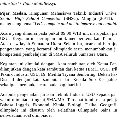
Intan Sari / Viona Matullessya
ok
r
A
a
pp
m
Pijar, Medan.
Himpunan Mahasiswa Teknik Industri Univer
Senior High School Competion
(SHSC), Minggu (26/11). 
mengusung tema
“Let’s compete and act to improve out capabil
Acara yang dimulai pada pukul 09.00 WIB ini, merupakan pr
USU. Kegiatan ini bertujuan untuk memperkenalkan Teknik 
Atas di wilayah Sumatera Utara. Selain itu, acara ini ber
pengetahuan yang bertaraf olimpiade serta menumbuhkan jiw
kompetensi pembelajaran di SMA seluruh Sumatera Utara.
Kegiatan ini dimulai dengan kata sambutan oleh Ketua P
dilanjutkan dengan kata sambutan dari ketua HIMTI USU, T
Teknik Industri USU, Dr. Meilita Tryana Sembiring, Dekan Faku
Disusul dengan kata sambutan dari Kepala Sub Kesejaht
sekaligus membuka acara pada pagi hari ini.
Adapula pengenalan jurusan Teknik Industri USU kepada para
yakni olimpiade tingkat SMA/MA. Terdapat tujuh mata pelaj
Bahasa Inggris, Ekonomi, Kimia, Biologi, Fisika, Geograf
olimpiade ini disusun oleh Pelatihan Olimpiade Sains 
penyusunan soal olimpiade.
Antusiasme peserta olimpiade Senior High School Competiti