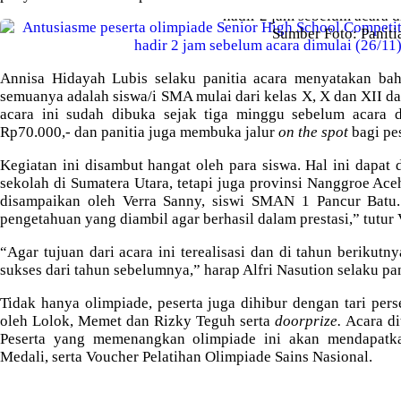
hadir 2 jam sebelum acara d
Sumber Foto: Paniti
Annisa Hidayah Lubis selaku panitia acara menyatakan bahw
semuanya adalah siswa/i SMA mulai dari kelas X, X dan XII da
acara ini sudah dibuka sejak tiga minggu sebelum acara d
Rp70.000,- dan panitia juga membuka jalur
on the spot
bagi pe
Kegiatan ini disambut hangat oleh para siswa. Hal ini dapat d
sekolah di Sumatera Utara, tetapi juga provinsi Nanggroe Ac
disampaikan oleh Verra Sanny, siswi SMAN 1 Pancur Batu.
pengetahuan yang diambil agar berhasil dalam prestasi,” tutur 
“Agar tujuan dari acara ini terealisasi dan di tahun berikutn
sukses dari tahun sebelumnya,” harap Alfri Nasution selaku pan
Tidak hanya olimpiade, peserta juga dihibur dengan tari per
oleh Lolok, Memet dan Rizky Teguh serta
doorprize
.
Acara d
Peserta yang memenangkan olimpiade ini akan mendapatkan 
Medali, serta Voucher Pelatihan Olimpiade Sains Nasional.