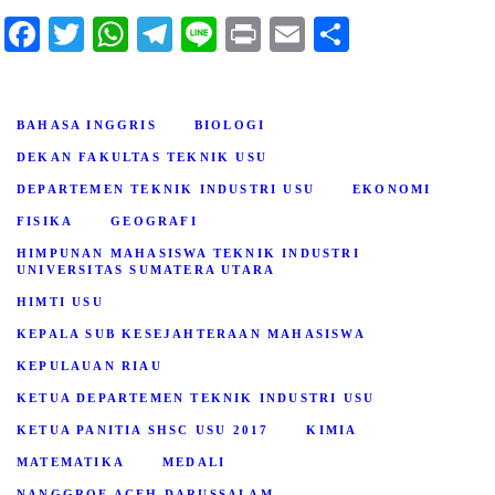
Fa
T
W
Te
Li
Pr
E
S
ce
wi
ha
le
ne
in
m
ha
bo
tte
ts
gr
t
ail
re
BAHASA INGGRIS
BIOLOGI
ok
r
A
a
DEKAN FAKULTAS TEKNIK USU
pp
m
DEPARTEMEN TEKNIK INDUSTRI USU
EKONOMI
FISIKA
GEOGRAFI
HIMPUNAN MAHASISWA TEKNIK INDUSTRI
UNIVERSITAS SUMATERA UTARA
HIMTI USU
KEPALA SUB KESEJAHTERAAN MAHASISWA
KEPULAUAN RIAU
KETUA DEPARTEMEN TEKNIK INDUSTRI USU
KETUA PANITIA SHSC USU 2017
KIMIA
MATEMATIKA
MEDALI
NANGGROE ACEH DARUSSALAM