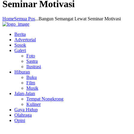
Seminar Motivasi
Home
Semua Pos
...
Bangun Semangat Lewat Seminar Motivasi
Berita
Advertorial
Sosok
Galeri
Foto
Sastra
Ilustrasi
Hiburan
Buku
Film
Musik
Jalan-Jalan
Tempat Nongkrong
Kuliner
Gaya Hidup
Olahraga
Opini