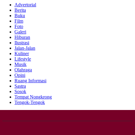
Advertorial
Berita
Buku
Film
Foto
Galeri
Hiburan
Ilustrasi
Jalan-Jalan
Kuliner
Lifestyle
Musik
Olahraga
Opini
Ruang Informasi
Sastra
Sosok
Tempat Nongkrong
Tengok-Tengok