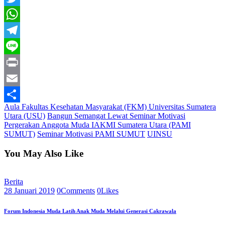
Twitter
WhatsApp
Telegram
Line
Print
Email
Aula Fakultas Kesehatan Masyarakat (FKM) Universitas Sumatera
Share
Utara (USU)
Bangun Semangat Lewat Seminar Motivasi
Pergerakan Anggota Muda IAKMI Sumatera Utara (PAMI
SUMUT)
Seminar Motivasi PAMI SUMUT
UINSU
You May Also Like
Berita
28 Januari 2019
0
Comments
0
Likes
Forum Indonesia Muda Latih Anak Muda Melalui Generasi Cakrawala