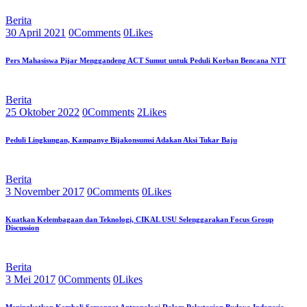
Berita
30 April 2021
0
Comments
0
Likes
Pers Mahasiswa Pijar Menggandeng ACT Sumut untuk Peduli Korban Bencana NTT
Berita
25 Oktober 2022
0
Comments
2
Likes
Peduli Lingkungan, Kampanye Bijakonsumsi Adakan Aksi Tukar Baju
Berita
3 November 2017
0
Comments
0
Likes
Kuatkan Kelembagaan dan Teknologi, CIKAL USU Selenggarakan Focus Group
Discussion
Berita
3 Mei 2017
0
Comments
0
Likes