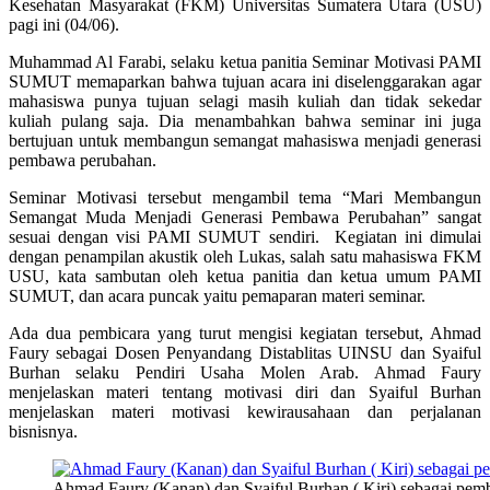
Kesehatan Masyarakat (FKM) Universitas Sumatera Utara (USU)
pagi ini (04/06).
Muhammad Al Farabi, selaku ketua panitia Seminar Motivasi PAMI
SUMUT memaparkan bahwa tujuan acara ini diselenggarakan agar
mahasiswa punya tujuan selagi masih kuliah dan tidak sekedar
kuliah pulang saja. Dia menambahkan bahwa seminar ini juga
bertujuan untuk membangun semangat mahasiswa menjadi generasi
pembawa perubahan.
Seminar Motivasi tersebut mengambil tema “Mari Membangun
Semangat Muda Menjadi Generasi Pembawa Perubahan” sangat
sesuai dengan visi PAMI SUMUT sendiri. Kegiatan ini dimulai
dengan penampilan akustik oleh Lukas, salah satu mahasiswa FKM
USU, kata sambutan oleh ketua panitia dan ketua umum PAMI
SUMUT, dan acara puncak yaitu pemaparan materi seminar.
Ada dua pembicara yang turut mengisi kegiatan tersebut, Ahmad
Faury sebagai Dosen Penyandang Distablitas UINSU dan Syaiful
Burhan selaku Pendiri Usaha Molen Arab. Ahmad Faury
menjelaskan materi tentang motivasi diri dan Syaiful Burhan
menjelaskan materi motivasi kewirausahaan dan perjalanan
bisnisnya.
Ahmad Faury (Kanan) dan Syaiful Burhan ( Kiri) sebagai p