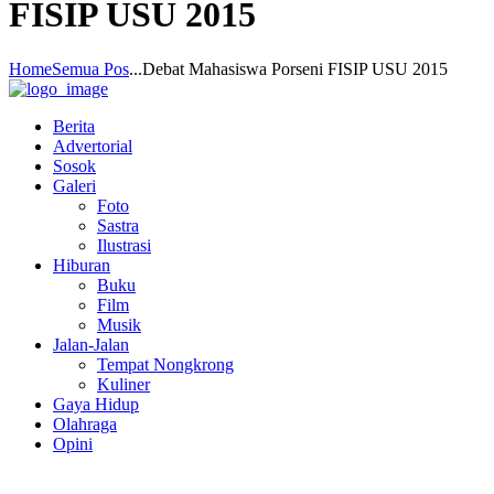
FISIP USU 2015
Home
Semua Pos
...
Debat Mahasiswa Porseni FISIP USU 2015
Berita
Advertorial
Sosok
Galeri
Foto
Sastra
Ilustrasi
Hiburan
Buku
Film
Musik
Jalan-Jalan
Tempat Nongkrong
Kuliner
Gaya Hidup
Olahraga
Opini