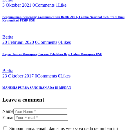
3 Oktober 2021
0
Comments
1
Like
Pengumuman Pemenang Communication Battle 2021, Lomba Nasional oleh Prodi Ilmu
Komunikasi FISIP USU
Berita
20 Februari 2020
0
Comments
0
Likes
Kupas Tuntas Mawapres, Sarana Pelatihan Bagi Calon Mawapres USU
Berita
23 Oktober 2017
0
Comments
0
Likes
MANUSIA PURBA SANGIRAN ADA DI MEDAN
Leave a comment
Name
E-mail
Simpan nama, email, dan situs web saya pada peramban ini