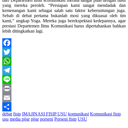
dari Departemen Ilmu Komunikasi merasa sangat puas dengan hasil
yang mereka peroleh. “Persiapan kami sangat mendadak dan
kemenangan kami sebagai salah satu faktor keberuntungan juga.
Sebab di debat pertama bukanlah mosi yang dikuasai oleh tim
kami,” ungkap Yoga. Mereka juga berekspektasi kedepannya, agar
prestasi Departemen Ilmu Komunikasi harus dipertahankan bahkan
lebih ditingkatkan lagi.
Facebook
Twitter
WhatsApp
Telegram
Line
Print
Email
debat
fisip
IMAJINASI FISIP USU
komunikasi
Komunikasi fisip
Share
usu
media pijar
pijar
porseni
Porseni fisip
USU