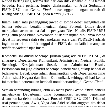
Nation
berlangsung selama dua hari dan dilaksanakan di dua tempat
berbeda. Hari pertama, lomba dilaksanakan di Aula Serbaguna
FISIP USU dan
Grand Final
terselenggara dengan meriah di
Ruang Sidang FISIP USU pada Kamis (17/12).
Imam, salah satu penanggung jawab di lomba debat mengutarakan
bahwa sebelum beralih menjadi ajang Porseni, lomba debat
merupakan acara utama dalam perayaan Dies Natalis FISIP USU
yang jatuh pada bulan November. “Adapun tujuan dipilihnya lomba
debat ini sebagai salah satu rangkaian acara dari PORSENI adalah
ingin mencari bibit-bibit unggul dari FISIP, dan melatih kemampuan
public speaking
,” ujar Imam.
Kompetisi ini diikuti beberapa jurusan yang ada di FISIP USU, di
antaranya Departemen Komunikasi, Administrasi Negara, Politik,
Sosiologi, Kesejahteraan Sosial, dan Administrasi Bisnis.
Perlombaan ini juga dihadiri beberapa panelis yang cukup handal di
bidangnya. Babak penyisihan dimenangkan oleh Departemen Ilmu
Administrasi Negara dan Ilmun Komunikasi, sehingga di hari kedua
ini mereka dipertemukan kembali untuk bertanding di
Grand Final
.
Setelah bertanding kurang lebih 45 menit pada
Grand Final
, panelis
menetapkan Departemen Ilmu Komunikasi sebagai pemenang
dalam lomba debat mahasiswa Porseni FISIP USU 2015. Ditemui
usai pertandingan, Awis, Yoga dan Arief selaku anggota tim debat