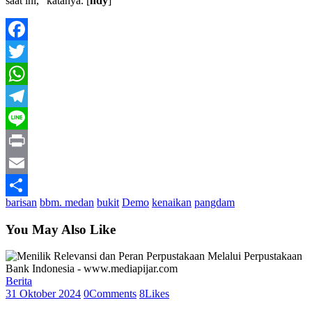
saat ini,” katanya. [
ndy
]
Facebook
Twitter
WhatsApp
Telegram
Line
Print
Email
barisan
bbm. medan
bukit
Demo
kenaikan
pangdam
Share
You May Also Like
Berita
31 Oktober 2024
0
Comments
8
Likes