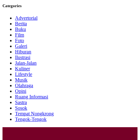
Categories
Advertorial
Berita
Buku
Film
Foto
Galeri
Hiburan
Ilustrasi
Jalan-Jalan
Kuliner
Lifestyle
Musik
Olahraga
Opini
Ruang Informasi
Sastra
Sosok
Tempat Nongkrong
Tengok-Tengok