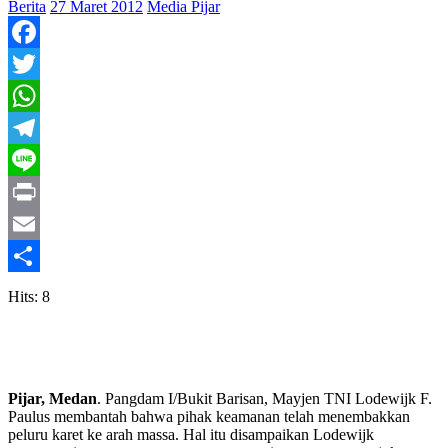
Berita
27 Maret 2012
Media Pijar
Facebook
Twitter
WhatsApp
Telegram
Line
Print
Email
Share
Hits: 8
Pijar, Medan
. Pangdam I/Bukit Barisan, Mayjen TNI Lodewijk F.
Paulus membantah bahwa pihak keamanan telah menembakkan
peluru karet ke arah massa. Hal itu disampaikan Lodewijk