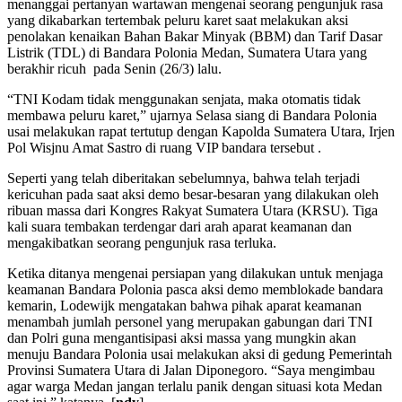
menanggai pertanyan wartawan mengenai seorang pengunjuk rasa
yang dikabarkan tertembak peluru karet saat melakukan aksi
penolakan kenaikan Bahan Bakar Minyak (BBM) dan Tarif Dasar
Listrik (TDL) di Bandara Polonia Medan, Sumatera Utara yang
berakhir ricuh pada Senin (26/3) lalu.
“TNI Kodam tidak menggunakan senjata, maka otomatis tidak
membawa peluru karet,” ujarnya Selasa siang di Bandara Polonia
usai melakukan rapat tertutup dengan Kapolda Sumatera Utara, Irjen
Pol Wisjnu Amat Sastro di ruang VIP bandara tersebut .
Seperti yang telah diberitakan sebelumnya, bahwa telah terjadi
kericuhan pada saat aksi demo besar-besaran yang dilakukan oleh
ribuan massa dari Kongres Rakyat Sumatera Utara (KRSU). Tiga
kali suara tembakan terdengar dari arah aparat keamanan dan
mengakibatkan seorang pengunjuk rasa terluka.
Ketika ditanya mengenai persiapan yang dilakukan untuk menjaga
keamanan Bandara Polonia pasca aksi demo memblokade bandara
kemarin, Lodewijk mengatakan bahwa pihak aparat keamanan
menambah jumlah personel yang merupakan gabungan dari TNI
dan Polri guna mengantisipasi aksi massa yang mungkin akan
menuju Bandara Polonia usai melakukan aksi di gedung Pemerintah
Provinsi Sumatera Utara di Jalan Diponegoro. “Saya mengimbau
agar warga Medan jangan terlalu panik dengan situasi kota Medan