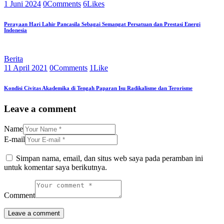
1 Juni 2024
0
Comments
6
Likes
Perayaan Hari Lahir Pancasila Sebagai Semangat Persatuan dan Prestasi Energi
Indonesia
Berita
11 April 2021
0
Comments
1
Like
Kondisi Civitas Akademika di Tengah Paparan Isu Radikalisme dan Terorisme
Leave a comment
Name
E-mail
Simpan nama, email, dan situs web saya pada peramban ini
untuk komentar saya berikutnya.
Comment