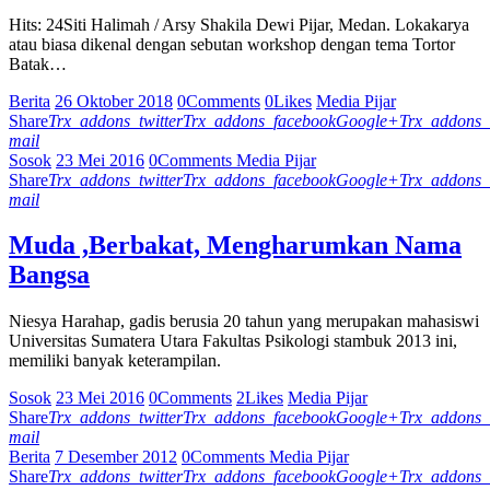
Hits: 24Siti Halimah / Arsy Shakila Dewi Pijar, Medan. Lokakarya
atau biasa dikenal dengan sebutan workshop dengan tema Tortor
Batak…
Berita
26 Oktober 2018
0
Comments
0
Likes
Media Pijar
Share
Trx_addons_twitter
Trx_addons_facebook
Google+
Trx_addons_
mail
Sosok
23 Mei 2016
0
Comments
Media Pijar
Share
Trx_addons_twitter
Trx_addons_facebook
Google+
Trx_addons_
mail
Muda ,Berbakat, Mengharumkan Nama
Bangsa
Niesya Harahap, gadis berusia 20 tahun yang merupakan mahasiswi
Universitas Sumatera Utara Fakultas Psikologi stambuk 2013 ini,
memiliki banyak keterampilan.
Sosok
23 Mei 2016
0
Comments
2
Likes
Media Pijar
Share
Trx_addons_twitter
Trx_addons_facebook
Google+
Trx_addons_
mail
Berita
7 Desember 2012
0
Comments
Media Pijar
Share
Trx_addons_twitter
Trx_addons_facebook
Google+
Trx_addons_