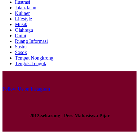
Ilustrasi
Jalan-Jalan
Kuliner
Lifestyle
Musik
Olahraga
Opini
Ruang Informasi
Sastra
Sosok
Tempat Nongkrong
Tengok-Tengok
Follow Us on Instagram
2012-sekarang | Pers Mahasiswa Pijar