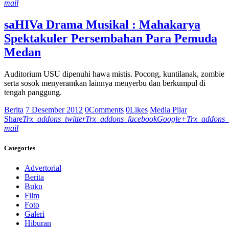
mail
saHIVa Drama Musikal : Mahakarya
Spektakuler Persembahan Para Pemuda
Medan
Auditorium USU dipenuhi hawa mistis. Pocong, kuntilanak, zombie
serta sosok menyeramkan lainnya menyerbu dan berkumpul di
tengah panggung.
Berita
7 Desember 2012
0
Comments
0
Likes
Media Pijar
Share
Trx_addons_twitter
Trx_addons_facebook
Google+
Trx_addons_
mail
Categories
Advertorial
Berita
Buku
Film
Foto
Galeri
Hiburan