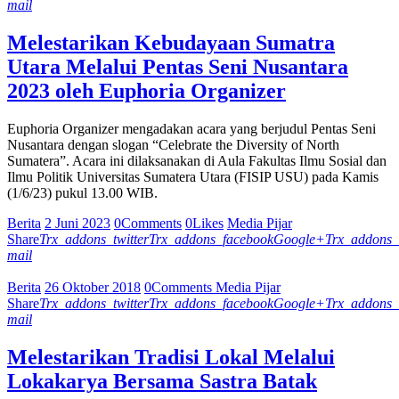
mail
Melestarikan Kebudayaan Sumatra
Utara Melalui Pentas Seni Nusantara
2023 oleh Euphoria Organizer
Euphoria Organizer mengadakan acara yang berjudul Pentas Seni
Nusantara dengan slogan “Celebrate the Diversity of North
Sumatera”. Acara ini dilaksanakan di Aula Fakultas Ilmu Sosial dan
Ilmu Politik Universitas Sumatera Utara (FISIP USU) pada Kamis
(1/6/23) pukul 13.00 WIB.
Berita
2 Juni 2023
0
Comments
0
Likes
Media Pijar
Share
Trx_addons_twitter
Trx_addons_facebook
Google+
Trx_addons_
mail
Berita
26 Oktober 2018
0
Comments
Media Pijar
Share
Trx_addons_twitter
Trx_addons_facebook
Google+
Trx_addons_
mail
Melestarikan Tradisi Lokal Melalui
Lokakarya Bersama Sastra Batak