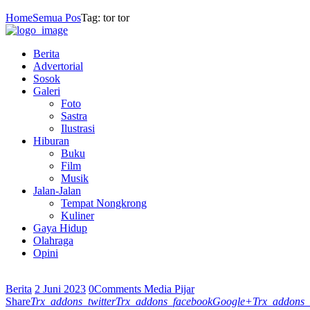
Home
Semua Pos
Tag: tor tor
Berita
Advertorial
Sosok
Galeri
Foto
Sastra
Ilustrasi
Hiburan
Buku
Film
Musik
Jalan-Jalan
Tempat Nongkrong
Kuliner
Gaya Hidup
Olahraga
Opini
Berita
2 Juni 2023
0
Comments
Media Pijar
Share
Trx_addons_twitter
Trx_addons_facebook
Google+
Trx_addons_