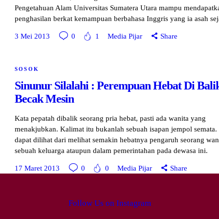
Pengetahuan Alam Universitas Sumatera Utara mampu mendapatk
penghasilan berkat kemampuan berbahasa Inggris yang ia asah se
3 Mei 2013
0
1
Media Pijar
Share
SOSOK
Sinunur Silalahi : Perempuan Hebat Di Bali
Becak Mesin
Kata pepatah dibalik seorang pria hebat, pasti ada wanita yang
menakjubkan. Kalimat itu bukanlah sebuah isapan jempol semata. 
dapat dilihat dari melihat semakin hebatnya pengaruh seorang wani
sebuah keluarga ataupun dalam pemerintahan pada dewasa ini.
17 Maret 2013
0
0
Media Pijar
Share
Follow Us on Instagram