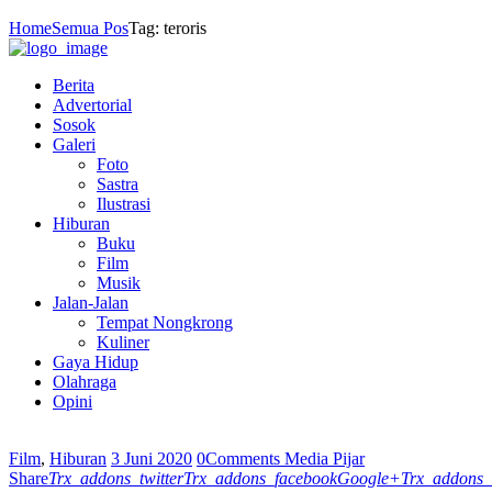
Home
Semua Pos
Tag: teroris
Berita
Advertorial
Sosok
Galeri
Foto
Sastra
Ilustrasi
Hiburan
Buku
Film
Musik
Jalan-Jalan
Tempat Nongkrong
Kuliner
Gaya Hidup
Olahraga
Opini
Film
,
Hiburan
3 Juni 2020
0
Comments
Media Pijar
Share
Trx_addons_twitter
Trx_addons_facebook
Google+
Trx_addons_