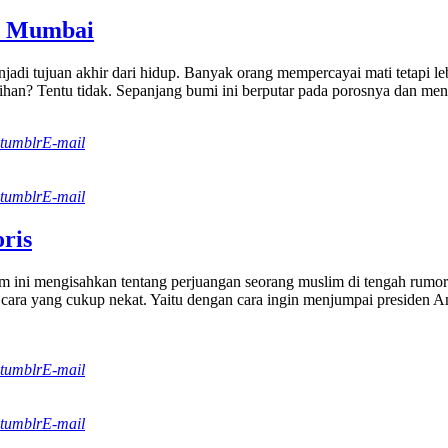
el Mumbai
njadi tujuan akhir dari hidup. Banyak orang mempercayai mati tetapi le
ihan? Tentu tidak. Sepanjang bumi ini berputar pada porosnya dan menge
tumblr
E-mail
tumblr
E-mail
ris
 ini mengisahkan tentang perjuangan seorang muslim di tengah rumor 
 cara yang cukup nekat. Yaitu dengan cara ingin menjumpai presiden 
tumblr
E-mail
tumblr
E-mail