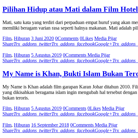
Pilihan Hidup atau Mati dalam Film Hot
Mati, satu kata yang terdiri dari perpaduan empat huruf yang akan me
memiliki beragam varian rasa seperti halnya makanan. Mati adalah pil
Film
,
Hiburan
3 Juni 2020
0
Comments
0
Likes
Media Pijar
Share
Trx_addons_twitter
Trx_addons_facebook
Google+
Trx_addons_
Film
,
Hiburan
5 Agustus 2019
0
Comments
Media Pijar
Share
Trx_addons_twitter
Trx_addons_facebook
Google+
Trx_addons_
My Name is Khan, Bukti Islam Bukan Tero
My Name is Khan adalah film garapan Karan Johar ditahun 2010. Film
yang dikisahkan beragama islam ingin mengubah hal tersebut dengan
bukan teroris.
Film
,
Hiburan
5 Agustus 2019
0
Comments
0
Likes
Media Pijar
Share
Trx_addons_twitter
Trx_addons_facebook
Google+
Trx_addons_
Film
,
Hiburan
16 September 2018
0
Comments
Media Pijar
Share
Trx_addons_twitter
Trx_addons_facebook
Google+
Trx_addons_