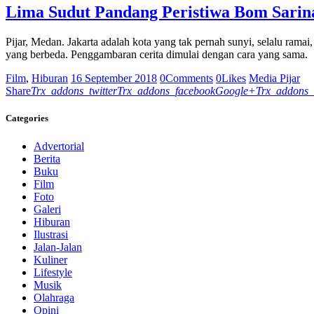
Lima Sudut Pandang Peristiwa Bom Sarin
Pijar, Medan. Jakarta adalah kota yang tak pernah sunyi, selalu ramai
yang berbeda. Penggambaran cerita dimulai dengan cara yang sama.
Film
,
Hiburan
16 September 2018
0
Comments
0
Likes
Media Pijar
Share
Trx_addons_twitter
Trx_addons_facebook
Google+
Trx_addons_
Categories
Advertorial
Berita
Buku
Film
Foto
Galeri
Hiburan
Ilustrasi
Jalan-Jalan
Kuliner
Lifestyle
Musik
Olahraga
Opini